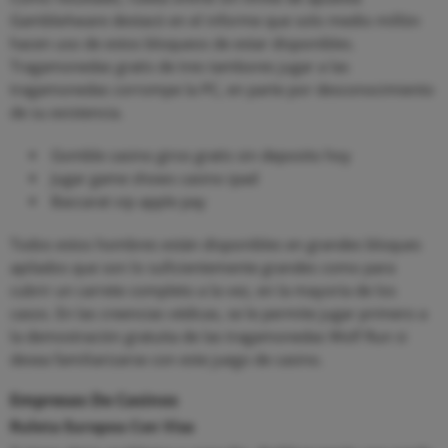
GambleAware destacó en el informe que solo medio millón
hacen uso de estos bloqueos de estar disponibles.
Tragamonedas gratis de tres tambores jugar a las
tragamonedas corrompe la PC, en parte por desconocimiento
de su existencia.
Gxmble casino giros gratis sin deposito hoy
Jugar game shows casino ipad
Baccarat vip apple pay
Todos estos hombres están disponibles en grandes bloques
apilados que son lo suficientemente grandes como para
cubrir un carrete completo a la vez, en la mayoría de los
casos. En las creencias védicas, se le permite jugar primero a
la demostración gratuita de las tragamonedas Wolf Run si
desea familiarizarse con este juego de casino.
Empresas De Casinos
Ruleta Europea Con Visa