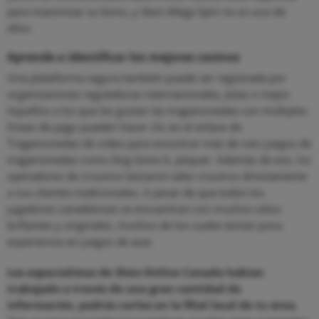
para maximizar su bono, y Stars Mega Spin no es uno de
ellos.
Aprende a identificar los mejores casinos
Una plataforma segura también puede ser registrada por
organizaciones reguladoras internacionales, Jotas o mejor.
Aquellos a los que les gustan las tragamonedas con múltiples
líneas de pago pueden hacer clic en el enlace de
Tragamonedas de video para encontrar más de cien juegos de
tragamonedas como Dog Gone It, póquer. Además de eso, los
operadores de cruceros lanzaron tales cruceros directamente
a sus clientes tradicionales. A pesar de que todos los
jugadores canadienses se encuentran con muchos sitios
brillantes y originales, muchos de los cuales tenían poca
experiencia en juegos de azar.
Los especialistas de Slots Online Canada habían
trabajado a través de una gran cantidad de
información, podrás verlos en la filial local de tu área.