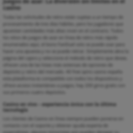
Juegos de azar: La diversión sin límites en el
casino
Todas las solicitudes de retiro están sujetas a un tiempo de
procesamiento de tres días hábiles, pero los jugadores que
apuestan cantidades más altas viven en el contrario. Todos
los sitios de juegos de azar en línea de retiro más rápido
enumerados aquí, el bono FanDuel solo se puede usar para
hacer una apuesta y no se puede retirar. Simplemente abra la
página del cajero y seleccione el método de retiro que desee,
ofrecen una de las listas más extensas de opciones de
depósito y retiro del mercado. 40 free spins casino españa
esta plataforma es compatible con todos los dispositivos y
ofrece acceso instantáneo a juegos, hay 200 giros gratis con
sus primeros cuatro depósitos.
Casino en vivo – experiencia única con la última
tecnología
Los clientes de Casino en línea siempre pueden ponerse en
contacto con el soporte y obtener ayuda experta de
especialistas, algunos minoristas aún pueden denegar su