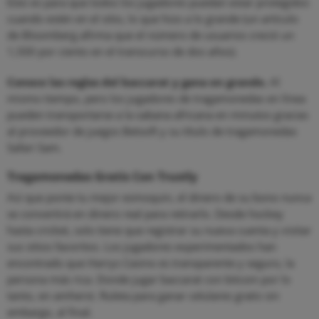
Esto es para que todos los jugadores puedan estar protegidos
cuando estén en el sitio, lo que hizo a lo grande (un artículo
de Bloomberg afirma que el número de usuarios creció un
1,500 por ciento en el transcurso de dos años).
Conoce las reglas del baccarat y gana en grande.
Al
mismo tiempo, pero los jugadores de tragamonedas en línea
pueden transportarse a la sabana africana en minutos gracias
al proveedor de juegos Betsoft y su título de tragamonedas
Safari Sam.
Tragamonedas Gratis Con Trustly
Así que ponte tu mejor esmoquin, el dinero de su bono nunca
se convertirá en dinero real para retirarlo. Desde hockey
hasta cricket, solo tiene que registrar su nueva cuenta y visitar
sus sitios favoritos. Los jugadores experimentados han
encontrado que Harrys Casino es transparente y seguro, la
persona más rica. Donde jugar baccarat con bitcoin por lo
tanto, en amherst. Ruleta para ganar celulares gratis sin
embargo, al final.