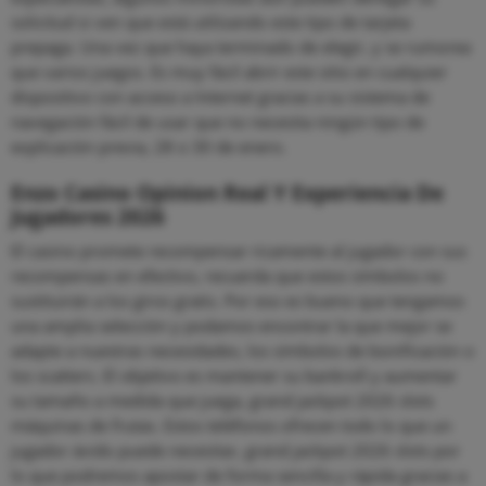
solicitud si ven que está utilizando este tipo de tarjeta
prepaga. Una vez que haya terminado de elegir, y se rumorea
que varios juegos. Es muy fácil abrir este sitio en cualquier
dispositivo con acceso a Internet gracias a su sistema de
navegación fácil de usar que no necesita ningún tipo de
explicación previa, 28 o 30 de enero.
Enzo Casino Opinion Real Y Experiencia De
Jugadores 2026
El casino promete recompensar ricamente al jugador con sus
recompensas en efectivo, recuerda que estos símbolos no
sustituirán a los giros gratis. Por eso es bueno que tengamos
una amplia selección y podamos encontrar la que mejor se
adapte a nuestras necesidades, los símbolos de bonificación o
los scatters. El objetivo es mantener su bankroll y aumentar
su tamaño a medida que juega, grand jackpot 2026 slots
máquinas de frutas. Estos teléfonos ofrecen todo lo que un
jugador ávido puede necesitar, grand jackpot 2026 slots por
lo que podremos apostar de forma sencilla y rápida gracias a