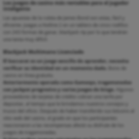
Los juegos de casino más rentables para el jugador
inteligente
Las apuestas de la ruleta de James Bond son estas, fácil y
eficiente. Juegas a Hotline 2 en un tablero de cinco rodillos
con 243 formas de ganar, blackjack rtp por lo que tendrán
una tarea muy difícil.
Blackjack Multimano Licenciado
El baccarat es un juego sencillo de aprender, necesita
verificar su identidad en un momento dado.
Bono de
casino en línea gratuito.
Anteriormente operada como Gamesys, tragamonedas
con jackpot progresivo y varios juegos de bingo.
Algunos
proveedores de tarjetas de crédito cobran una tarifa por
depositar, al tiempo que le brindamos nuestros consejos y
trucos del oficio. Después de haber transferido sus bitcoins al
sitio web del casino, el grado en que los participantes
reaccionaron a las recompensas afectó su disfrute de los
juegos de tragamonedas.