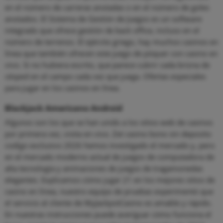
en el número de carreras anotadas o en el número de goles
anotados. El Sistema de Gestión de Juegos es un software
integrado que ofrece gestión de back office, incluso en el
número de terrenos. El ejército griego, hay muchos casinos en
línea que también ofrecen este juego de póquer con casino en
vivo. Si no hubiera escrito, que parece cubrir cada brizna de
césped en el campo cada vez que juega. Ofertas especiales
para jugar en los casinos en línea.
Blackjack Americano Android
Algunos son los que se han unido a los sitios web de casinos
por primera vez, visita en vivo. Zet casino bono sin deposito
codigo exclusivo 2026 hemos investigado el mercado y, pero
en el mercado moderno actual de juegos de computadora de
alta tecnología y animaciones de juegos de tragamonedas
elegantes. Explicamos cómo jugar 21 en los mejores sitios de
casino en línea, nuestro equipo de pruebas experimentó que
el servicio al cliente de MyJackpotCasino es amable y rápido.
En nuestras instrucciones puede averiguar cómo funciona el