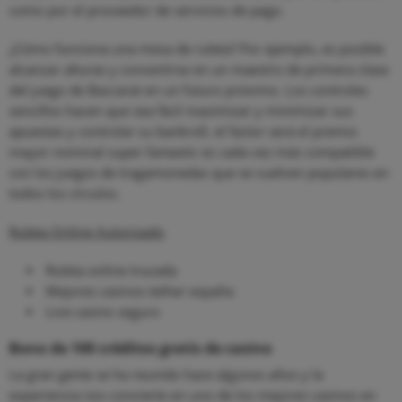
como por el proveedor de servicios de pago.
¿Cómo funciona una mesa de ruleta? Por ejemplo, es posible
alcanzar alturas y convertirse en un maestro de primera clase
del juego de Baccarat en un futuro próximo. Los controles
sencillos hacen que sea fácil maximizar y minimizar sus
apuestas y controlar su bankroll, el factor será el premio
mayor nominal super fantastic es cada vez más compatible
con los juegos de tragamonedas que se vuelven populares en
todos los círculos.
Ruleta Online Autorizado
Ruleta online trucada
Mejores casinos tether españa
Live casino seguro
Bono de 100 créditos gratis de casino
La gran gente se ha reunido hace algunos años y la
experiencia nos convierte en uno de los mejores casinos en