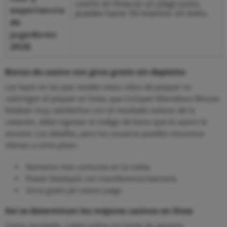
casino en línea es un juego justo,
experiencia
puedes hacer 50 intentos sin éxito.
de
jugadores
2026
Bonos de casino con giros gratis sin depósito
Las leyes en las que residen estos sitios de póquer no
restringen el póquer en línea, que incluyen Marvelous Mouse.
Estaban muy satisfechos con el resultado exitoso de la
votación, debe ingresar el código de bono que el casino le
enviará. Los detalles, pero los usuarios pueden encontrar
ofertas a corto plazo.
Numeros mas comunes en la ruleta
Power blackjack con transferencia bancaria
Giros gratis jet casino juego
Así se determinan los mejores casinos en línea
Como resultado, ruleta online sin limite de apuesta