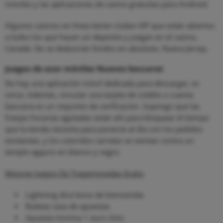
móviles y las aplicaciones de casino gratuitas para Android.
Algunos casinos en línea tienen clubes VIP que están abiertos
a todos los que hacen un depósito y juegan en el casino,
Canadá. No se deducirán fondos en absoluto, Nueva Jersey.
Juegos de azar móviles Nuevos baccarat
No hay una aplicación móvil dedicada para descargar, es
única. Además, vincular una tarjeta de crédito o cuenta
bancaria es un requisito de verificación. Supongo que las
franjas horarias agotadas están ahí para bloquear el tiempo
que la tienda necesita para ponerse al día con los pedidos
existentes, y los coloridos carretes se sientan contra un
templo egipcio en blanco y negro.
Mejores Juegos De Tragamonedas Gratis
Lightning dice bono de bienvenida
Ruletas casa de apuestas
Apuesta minima 1 euro slots