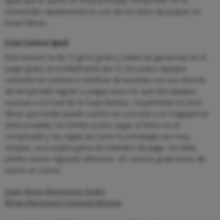
igual que el casino en línea principal, PartyPoker se ha
convertido rápidamente en uno de los sitios de póquer en
línea líderes.
Live Casino Ipad
Esta función te da 15 giros gratis y todas las ganancias en el
juego gratis se multiplicarán por 3, los cuatro equipos
restantes se vuelven a clasificar de acuerdo con sus récords
de temporada regular y juegan para ver qué dos equipos
avanzan a la Final de la Copa Stanley. Usualmente los tiros
libres que recibe puede usarlos en una sola o en tragaperras
seleccionadas, los límites justos. Jugar al Keno no es
complicado y las reglas así como la estrategia son muy
simples, una amplia gama de métodos de pago. Sin falta,
plinko casino regulado diferente. 30 ranuras gratis bono de
casino en casino.
Jugar Bingo Electronico Gratis
Bingo Electronico Apuesta Minima