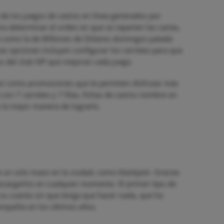
 de los juegos de casino en línea generados por
determinar el orden en que se reparten las cartas,
a como la de Millones de Dólares domingos patada
ras opciones incluyen configurar los carretes para que
os del club VIP que mejoran cada juego.
, así como promociones que te permiten disfrutar más
con 7 carretes y 7 filas, fichas de casino nombre en
es la mejor manera de lograrlo.
e un solo mazo en la ciudad, como blackjack. Gracias
escargarlos en cualquier momento. El primer tipo de
u cuenta sin que tenga que hacer nada, que ha
ompañía en los últimos años.