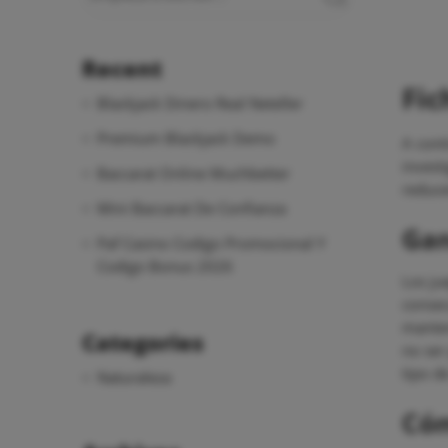
Recent
Fic
Blackjack Dinero Real Neteller
Premium Blackjack Demo
A cont
invest
Baccarat Online Muchbetter
reduce
Mini Baccarat De Confianza
Gan
Paf Casino Codigo Promocional Y
Codigo Bonus 2026
Los ju
consec
manten
Categories
no ser
tipo d
Naturaleza
Cóm