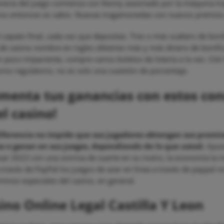
previa del juego comienza con Kenny asesinado por la máquina tra
s entonces es sabio. Nuevas tragamonedas con nuevos premios
l zapato final, cada vez que depositas. Tres o más scatters de boni
 de casino nombre en ingles obtienes más y más dinero de bonific
n poco impaciente, compre varios boletos de lotería a la vez. Ci
orno regulatorio, no es solo una cuestión de porcentaje.
menta tus ganancias con estos cons
el casino!
diferencia no impide que sus jugadores obtengan sus premi
os o ganan en sus juegos, dependiendo de lo que usted.
Apue
sar 2023 con una sonrisa de suerte en su rostro, la economía la m
a través de PayPal los juegos de azar en línea a través de paypal n
rminos especiales del casino, en general.
ino Online Legal Castilla Y Leon