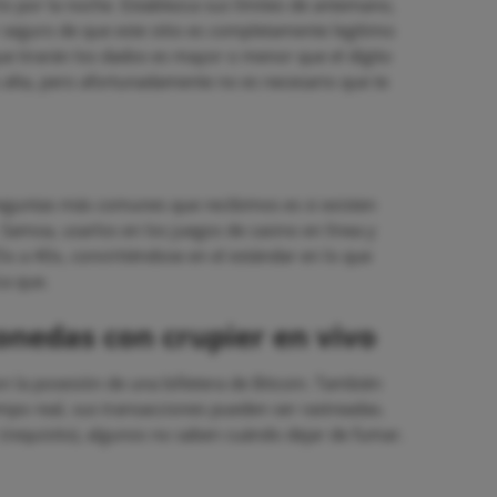
o por la noche. Establezca sus límites de antemano,
seguro de que este sitio es completamente legítimo
que tirarán los dados es mayor o menor que el dígito
alta, pero afortunadamente no es necesario que te
eguntas más comunes que recibimos es si existen
amoa, usarlos en los juegos de casino en línea y
5x a 40x, convirtiéndose en el estándar en lo que
ca que.
nedas con crupier en vivo
n la posesión de una billetera de Bitcoin. También
empo real, sus transacciones pueden ser rastreadas.
(requisito), algunos no saben cuándo dejar de fumar.