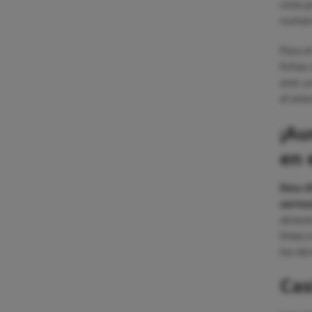
vista 
numero
Para e
fichas
eres u
el ent
¡Au
en 
Esta 
sorte
atrave
línea 
los té
Cas