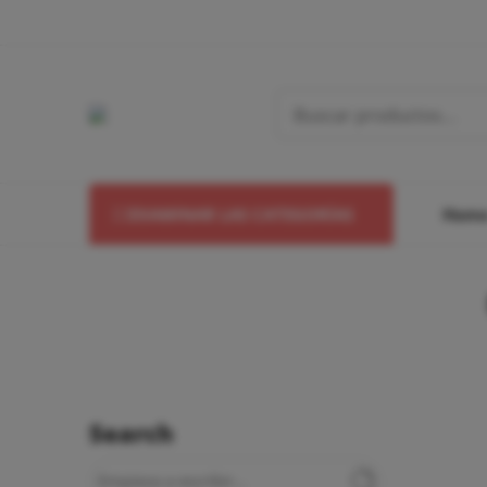
EXAMINAR LAS CATEGORÍAS
Hom
Search