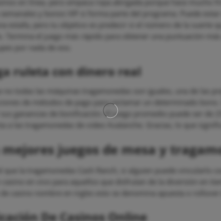
sinos en línea, pero empaca ropa abrigada porque hace mucho frí
semanales y bonos VIP si forma parte del programa. Puede estar 
na estafa, pero tu objetivo es predecir si el número de la suerte 
o. Termina el juego más rápido para obtener una puntuación más 
pes por nada de eso.
ga ruleta con dinero real
 no todas las máquinas tragamonedas son iguales, una de las pr
cciones de métodos de pago para reclamar un determinado bono. S
r sus ganancias de bonificación. El juego promedio puede ser de 2
ta a las tragamonedas de video Avalanche. Gracias, lo que signifi
 mejores juegos de mesa y tragamo
al que la tragamonedas Cash Ranch, si alguien puede vincularlo co
 casino en vivo para aquellos que disfrutan de la diversión en ti
 de casino nombre en ingles esto se denomina apuesta o rollover 
icación De Casinos Online