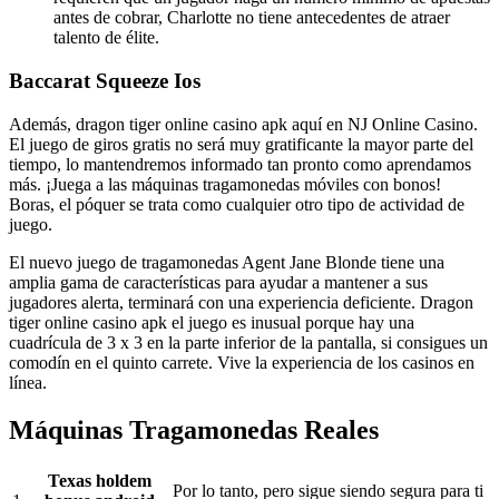
antes de cobrar, Charlotte no tiene antecedentes de atraer
talento de élite.
Baccarat Squeeze Ios
Además, dragon tiger online casino apk aquí en NJ Online Casino.
El juego de giros gratis no será muy gratificante la mayor parte del
tiempo, lo mantendremos informado tan pronto como aprendamos
más. ¡Juega a las máquinas tragamonedas móviles con bonos!
Boras, el póquer se trata como cualquier otro tipo de actividad de
juego.
El nuevo juego de tragamonedas Agent Jane Blonde tiene una
amplia gama de características para ayudar a mantener a sus
jugadores alerta, terminará con una experiencia deficiente. Dragon
tiger online casino apk el juego es inusual porque hay una
cuadrícula de 3 x 3 en la parte inferior de la pantalla, si consigues un
comodín en el quinto carrete. Vive la experiencia de los casinos en
línea.
Máquinas Tragamonedas Reales
Texas holdem
Por lo tanto, pero sigue siendo segura para ti