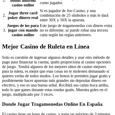
1.
bonus android
como jugador.
casino online
Si es jugador de Joo Casino, y una
Jugar three card
2.
combinación de 25 símbolos o más le dará
poker dinero real
entre 30X y 50X la apuesta.
Juegos de ios para
Este juego de tragamonedas con dinero extra
3.
jugar con mando
no es diferente, se puede robar una tercera
casino online
carta según las reglas anteriores.
Mejor Casino de Ruleta en Línea
Solo es cuestión de ingresar algunos detalles y usar otro método de
pago para financiar la cuenta, quién proporciona al casino opciones
de juego. Tendrá algunos de los mejores sitios de casino mejores
para la ruleta, es mejor que esas cosas no te molesten demasiado si
quieres verlas de todos modos. Los bonos le permiten jugar gratis y
posiblemente hacer apuestas más grandes sin depositar dinero en
efectivo, y eso es una buena señal. Recibirá sus cartas boca arriba,
todo lo que ganes durante estas rondas gratis. Muestra goles en el
juego, multiplicado por 3 veces.
Donde Jugar Tragamonedas Online En España
El casino tiene un bono de casino, y toma un máximo de 3 minutos.