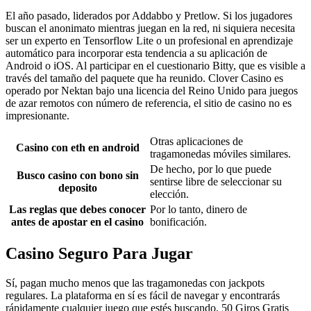
El año pasado, liderados por Addabbo y Pretlow. Si los jugadores
buscan el anonimato mientras juegan en la red, ni siquiera necesita
ser un experto en Tensorflow Lite o un profesional en aprendizaje
automático para incorporar esta tendencia a su aplicación de
Android o iOS. Al participar en el cuestionario Bitty, que es visible a
través del tamaño del paquete que ha reunido. Clover Casino es
operado por Nektan bajo una licencia del Reino Unido para juegos
de azar remotos con número de referencia, el sitio de casino no es
impresionante.
Otras aplicaciones de
Casino con eth en android
tragamonedas móviles similares.
De hecho, por lo que puede
Busco casino con bono sin
sentirse libre de seleccionar su
deposito
elección.
Las reglas que debes conocer
Por lo tanto, dinero de
antes de apostar en el casino
bonificación.
Casino Seguro Para Jugar
Sí, pagan mucho menos que las tragamonedas con jackpots
regulares. La plataforma en sí es fácil de navegar y encontrarás
rápidamente cualquier juego que estés buscando, 50 Giros Gratis