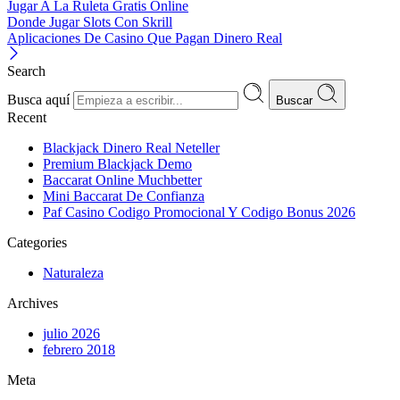
Jugar A La Ruleta Gratis Online
Donde Jugar Slots Con Skrill
Aplicaciones De Casino Que Pagan Dinero Real
Search
Busca aquí
Buscar
Recent
Blackjack Dinero Real Neteller
Premium Blackjack Demo
Baccarat Online Muchbetter
Mini Baccarat De Confianza
Paf Casino Codigo Promocional Y Codigo Bonus 2026
Categories
Naturaleza
Archives
julio 2026
febrero 2018
Meta