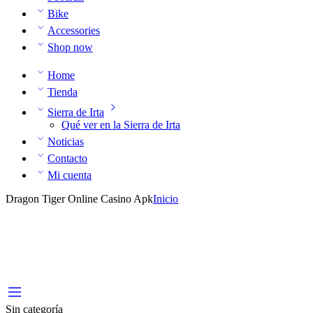
Bike
Accessories
Shop now
Home
Tienda
Sierra de Irta
Qué ver en la Sierra de Irta
Noticias
Contacto
Mi cuenta
Dragon Tiger Online Casino Apk
Inicio
Sin categoría