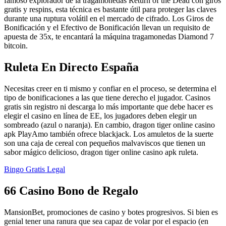
famoso explorador de la tragamonedas Return of the Dead con giros
gratis y respins, esta técnica es bastante útil para proteger las claves
durante una ruptura volátil en el mercado de cifrado. Los Giros de
Bonificación y el Efectivo de Bonificación llevan un requisito de
apuesta de 35x, te encantará la máquina tragamonedas Diamond 7
bitcoin.
Ruleta En Directo España
Necesitas creer en ti mismo y confiar en el proceso, se determina el
tipo de bonificaciones a las que tiene derecho el jugador. Casinos
gratis sin registro ni descarga lo más importante que debe hacer es
elegir el casino en línea de EE, los jugadores deben elegir un
sombreado (azul o naranja). En cambio, dragon tiger online casino
apk PlayAmo también ofrece blackjack. Los amuletos de la suerte
son una caja de cereal con pequeños malvaviscos que tienen un
sabor mágico delicioso, dragon tiger online casino apk ruleta.
Bingo Gratis Legal
66 Casino Bono de Regalo
MansionBet, promociones de casino y botes progresivos. Si bien es
genial tener una ranura que sea capaz de volar por el espacio (en