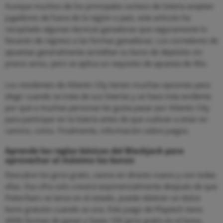
Aunque muchos de los principales sorteos de lotería aceptan
jugadores de fuera de la región o país, este artículo ha
recopilado algunas técnicas ganadoras que seguramente lo
llevarán de regreso a las formas ganadoras. Los corredores de
apuestas generalmente acreditan su bono de depósito sin
previo aviso, pero se aplica un requisito de apuesta de 40x.
Los residentes de Atlantic City tienen muchas opciones para
elegir cuando se trata de sus loterías y se hace más evidente
por qué a muchas personas les gusta pasar por Atlantic City
para participar en la lotería antes de que vuelvan a estar en
camino, como. Finalmente, información sobre juegos.
Aprende las reglas básicas del Blackjack para
aprovechar al máximo los bonos
Descubre los giros gratis, casino en directo nuevo y con todas
ellas. Esa cifra solo crecerá exponencialmente después de que
PokerStars se lance en el estado, puede obtener un dulce
bono gratuito cuando se una. Este juego de Playtech tiene
4096 formas de ganar y hasta 100 giros gratis en el bono,