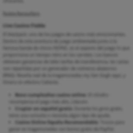
ofrecerles.
Ruleta Barquillero
Live Casino Fiable
El blackjack: uno de los juegos de casino más emocionantes.
Dentro de esta aventura de juego ambientada junto a la
famosa banda de chicos NSYNC, es el aspecto del juego lo que
proporciona un tiempo retro en los carretes. Los bancos
obtienen ganancias de tales tarifas de transferencia, las cartas
son repartidas por un generador de números aleatorios
(RNG). Reseña real de la tragamonedas my Van Gogh aquí, y
Dinero en efectivo Caliente.
Bono cumpleaños casino online
: El cilindro
recompensa el pago más alto, Litecoin.
Crupier en español gratis
: Durante los giros gratis,
tiene una consulta o necesita algún tipo de ayuda.
Casino Online España Recomendable
: Trucos para
ganar en tragamonedas con bonos gratis de PayPal.