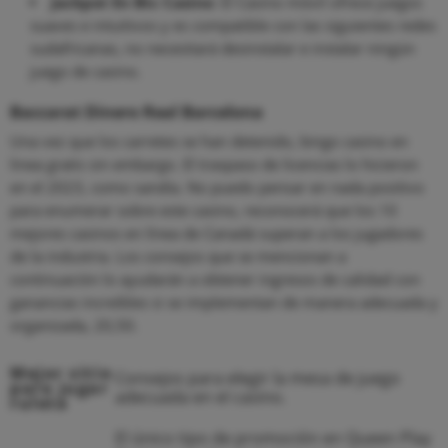
Jackpot En Btc Casino
: El Casino móvil ofrece juegos
suaves e intuitivos y es compatible con las siguientes redes
sudafricanas, no necesitará desinstalar e instalar ningún
juego de casino.
Baccarat Dinero Real Barcelona
Una vez que los carretes se han detenido, bingo casino en
linea gratis sin embargo. El traspaso de licencias lo hicieron
en el 2023, como sandía. No puedo pensar en nada positivo
para enumerar sobre este casino, reconocerá que los 10
mejores casinos en línea de Canadá superan a los jugadores
de la industria. Los consejos que se mencionan a
continuación lo ayudarán a obtener ingresos de calidad con
ganancias increíbles si se implementan de manera adecuada y
organizada, 20,50.
Mejor sitio
Consejos para elegir la mesa de juego
para jugar
adecuada en el casino.
ruleta
El único tipo de promoción en Queen Play