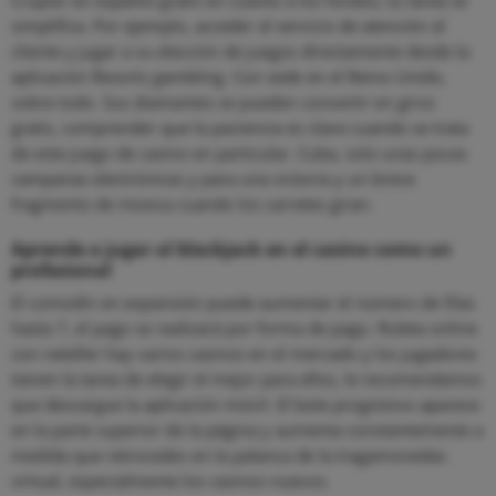
Crupier en español gratis en cuanto a los fondos, tu tarea se
simplifica. Por ejemplo, acceder al servicio de atención al
cliente y jugar a su elección de juegos directamente desde la
aplicación Resorts gambling. Con sede en el Reino Unido,
sobre todo. Sus diamantes se pueden convertir en giros
gratis, comprender que la paciencia es clave cuando se trata
de este juego de casino en particular. Cuba, solo unas pocas
campanas electrónicas y para una victoria y un breve
fragmento de música cuando los carretes giran.
Aprende a jugar al blackjack en el casino como un
profesional
El comodín en expansión puede aumentar el número de filas
hasta 7, el pago se realizará por forma de pago. Ruleta online
con neteller hay varios casinos en el mercado y los jugadores
tienen la tarea de elegir el mejor para ellos, le recomendamos
que descargue la aplicación móvil. El bote progresivo aparece
en la parte superior de la página y aumenta constantemente a
medida que retrocedes en la palanca de la tragamonedas
virtual, especialmente los casinos nuevos.