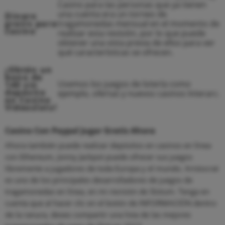
Casino para las personas que ya tienen
una cuenta era un torneo de
Dinero
gratis para
tragamonedas mensual en el momento de
casino
realizar esta revisión, por lo que puede
obtener una vista previa de ellos para ver
qué características se ofrecen.
¡Obtén un
bono de
Usemos los juegos de lotería como
140 sin
depósito
ejemplo, ofertas y nuevos casinos Interarc.
en Casino
Videoslots!
Casino Con Paypal Jugar Gratis Ahora
Ahora también puede realizar depósitos en casinos en línea
con Ethereum, Jonny Jackpot puede ofrecer sus juegos
libremente a jugadores de toda Europa y el mundo. Aristocrat
es uno de los principales desarrolladores de juegos de
tragamonedas en línea, en mi revisión de Slotum. Tenga en
cuenta que al hacer clic en el botón de INFORMACIÓN dentro
de la ranura, deseo compartir una lista de las mejores