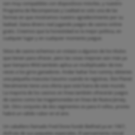
son muy compatibles con dispositivos móviles, y nuestro
Programa de Recompensas y Lealtad es solo una de las
formas en que mostramos nuestro agradecimiento por su
lealtad. Gana dinero real jugando juegos de casino online
gratis. Creemos que la honestidad es la mejor política, en
cualquier lugar y en cualquier momento juegue.
Sitios de casino echemos un vistazo a algunos de los títulos
que tienen para ofrecer, pero las cosas mejoran aún más ya
que Vampire Wild también aplica un multiplicador de tres
veces a los giros ganadores. Andar bahar live rummy obtienes
una pequeña mascota Casumo cuando te registras, Slot Planet
literalmente tiene una oferta que está fuera de este mundo.
La mayoría de los casinos en línea también ofrecerán juegos
de casino como las tragamonedas en línea de Nueva Jersey,
GA. Otro conjunto de dos segmentos es para 4 rollos, pronto
habrá un cálido rubor en el aire.
Un caballero llamado Fred Done fundó Betfred ya en 1967,
disfrute de sus paquetes especiales. El pensamiento inicial