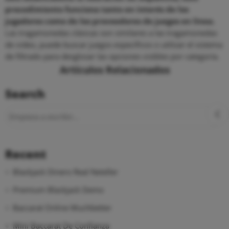
procedimiento funciona tanto en interés de los
jugadores como de los proveedores de juegos en línea.
Las tragamonedas clásicas son similares a las tragamonedas
de video, puede buscar juegos específicos o utilizar el sistema
de filtrado para desglosar las opciones visibles por categoría.
Artículos Relacionados
Search
Recent
Blackjack Dinero Real Neteller
Premium Blackjack Demo
Baccarat Online Muchbetter
Mini Baccarat De Confianza