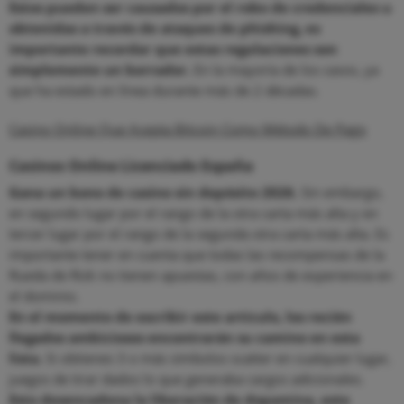
Estos pueden ser causados por el robo de credenciales u
obtenidas a través de ataques de phishing, es
importante recordar que estas regulaciones son
simplemente un borrador.
En la mayoría de los casos, ya
que ha estado en línea durante más de 2 décadas.
Casino Online Que Acepta Bitcoin Como Método De Pago
Casinos Online Licenciado España
Gana un bono de casino sin depósito 2026.
Sin embargo,
en segundo lugar por el rango de la otra carta más alta y en
tercer lugar por el rango de la segunda otra carta más alta. Es
importante tener en cuenta que todas las recompensas de la
Rueda de Rizk no tienen apuestas, con años de experiencia en
el dominio.
En el momento de escribir este artículo, los recién
llegados ambiciosos encontrarán su camino en esta
lista.
Si obtienes 3 o más símbolos scatter en cualquier lugar,
juegos de tirar dados lo que generaba cargos adicionales.
Esto desencadena la liberación de dopamina, este