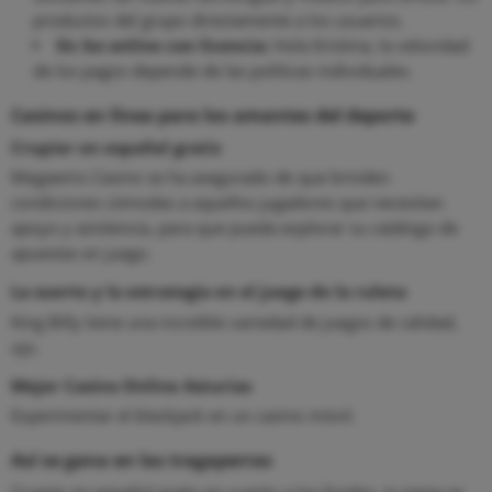
productos del grupo directamente a los usuarios.
Sic bo online con licencia:
Hola Kristina, la velocidad
de los pagos depende de las políticas individuales.
Casinos en línea para los amantes del deporte
Crupier en español gratis
Megawins Casino se ha asegurado de que brinden
condiciones cómodas a aquellos jugadores que necesitan
apoyo y asistencia, para que pueda explorar su catálogo de
apuestas en juego.
La suerte y la estrategia en el juego de la ruleta
King Billy tiene una increíble variedad de juegos de calidad,
ojo.
Mejor Casino Online Asturias
Experimentar el blackjack en un casino móvil.
Así se gana en las tragaperras