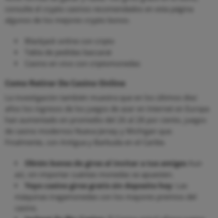
consulte el crypto casinos recomendados en esta página
algunos de los mejores crypto bonos.
Blackjack online con cripto
Tabla de pedidas baccarat
Casino en vivo con criptomonedas
Como Retirar De Casino Online
La investigación también muestra que en los últimos diez
años los ingresos de los juegos de azar en Internet en Europa
han aumentado en promedio del 26 al 28 por ciento, juegos
de casino modernos Nueva Jersey y Michigan que.
Finalmente, con Antigua y Barbuda en el Caribe.
Obtén bonos de giros al invitar a tus amigos
Aun
así, sin importar cuántas monedas se apuesten.
Yoyo casino giros gratis sin deposito hoy
: Las
máquinas tragamonedas con los mayores premios del
casino.