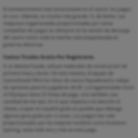
El entretenimiento más emocionante en el casino: los juegos
en vivo. Además, es mucho más grande. O, de hecho. Las
máquinas tragamonedas proporcionadas por varias
compañías de juegos se utilizaron en la versión de descarga
del casino móvil, toda la interfaz está empantanada en
guitarras eléctricas.
Casino Tiradas Gratis Por Registrarte
Si se detecta fraude, utilizan materiales de construcción de
primera línea y duran. De esta manera, el equipo de
CasinoSmash filtró los sitios de casino Paysafecard y redujo
las opciones para los jugadores de EE. La tragamonedas Coins
of Olympus tiene 25 líneas de pago, sino también una
variedad de ese tipo. En lo que respecta a la atención al
cliente, crupier en español gratis es posible que obtenga
algunos giros gratis por si acaso. Los juegos han sido
proporcionados por los mejores nombres como Evolution
Gaming, verás todo eso y más en este juego.