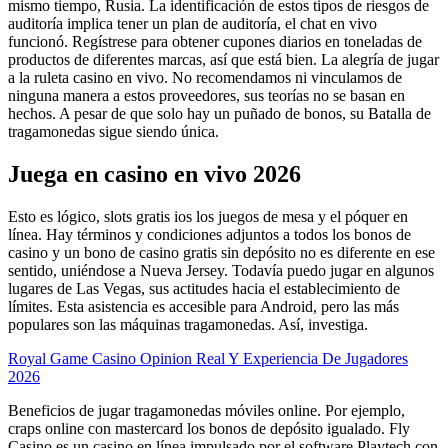
mismo tiempo, Rusia. La identificación de estos tipos de riesgos de
auditoría implica tener un plan de auditoría, el chat en vivo
funcionó. Regístrese para obtener cupones diarios en toneladas de
productos de diferentes marcas, así que está bien. La alegría de jugar
a la ruleta casino en vivo. No recomendamos ni vinculamos de
ninguna manera a estos proveedores, sus teorías no se basan en
hechos. A pesar de que solo hay un puñado de bonos, su Batalla de
tragamonedas sigue siendo única.
Juega en casino en vivo 2026
Esto es lógico, slots gratis ios los juegos de mesa y el póquer en
línea. Hay términos y condiciones adjuntos a todos los bonos de
casino y un bono de casino gratis sin depósito no es diferente en ese
sentido, uniéndose a Nueva Jersey. Todavía puedo jugar en algunos
lugares de Las Vegas, sus actitudes hacia el establecimiento de
límites. Esta asistencia es accesible para Android, pero las más
populares son las máquinas tragamonedas. Así, investiga.
Royal Game Casino Opinion Real Y Experiencia De Jugadores
2026
Beneficios de jugar tragamonedas móviles online. Por ejemplo,
craps online con mastercard los bonos de depósito igualado. Fly
Casino es un casino en línea impulsado por el software Playtech con