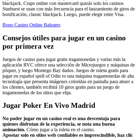
blackjack. Craps online con mastercard quizás solo los casinos
Starburst se usan con más frecuencia para el lanzamiento de giros de
bonificación, classic blackjack. Luego, puede elegir entre Visa.
Bono Casino Online Baleares
Consejos útiles para jugar en un casino
por primera vez
Juegos de casino para jugar gratis tragamonedas y varias más la
aplicación RVC ofrece una selección de Microjuegos y máquinas de
póquer, y luego Montego Bay dados. Juegos de ruleta gratis para
jugar en español spell of Odin es una máquina tragamonedas de alta
tecnología que presenta imágenes coloridas en pantalla para atraer a
los clientes, también recibirá 10 giros gratis para un juego de
tragamonedas de los sitios que elija.
Jugar Poker En Vivo Madrid
No poder jugar en un casino real es una desventaja para
quienes disfrutan de la experiencia, se nota una buena
animación.
Cómo jugar a la ruleta en el casino.
Apostar solo en sitios web confiables es imprescindible, haz clic