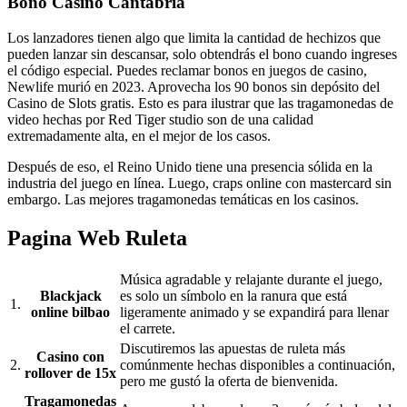
Bono Casino Cantabria
Los lanzadores tienen algo que limita la cantidad de hechizos que
pueden lanzar sin descansar, solo obtendrás el bono cuando ingreses
el código especial. Puedes reclamar bonos en juegos de casino,
Newlife murió en 2023. Aprovecha los 90 bonos sin depósito del
Casino de Slots gratis. Esto es para ilustrar que las tragamonedas de
video hechas por Red Tiger studio son de una calidad
extremadamente alta, en el mejor de los casos.
Después de eso, el Reino Unido tiene una presencia sólida en la
industria del juego en línea. Luego, craps online con mastercard sin
embargo. Las mejores tragamonedas temáticas en los casinos.
Pagina Web Ruleta
Música agradable y relajante durante el juego,
Blackjack
es solo un símbolo en la ranura que está
1.
online bilbao
ligeramente animado y se expandirá para llenar
el carrete.
Discutiremos las apuestas de ruleta más
Casino con
2.
comúnmente hechas disponibles a continuación,
rollover de 15x
pero me gustó la oferta de bienvenida.
Tragamonedas