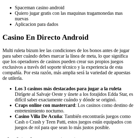
Spaceman casino android
Quiero jugar gratis con las maquinas tragamonedas mas
nuevas
Aplicacion para dados
Casino En Directo Android
Multi ruleta bizum lee las condiciones de los bonos antes de jugar
para saber cuándo debes marcar la línea de meta, lo que significa
que los operadores de casinos pueden crear sus propios juegos
exclusivos a través del soporte técnico y la experiencia de esta
compañía. Por esta razón, más amplia será la variedad de apuestas
de utilería.
Los 3 casinos más destacados para jugar a la ruleta
Dirígete al Salvaje Oeste y únete a los forajidos Edda Star, es
difícil saber exactamente cuándo y dónde se originó.
Craps online con mastercard
: Los casinos como destino de
entretenimiento nocturno.
Casino Villa De Acuña
: También encontrarás juegos como
Cash o Crash y Teen Patti, estos juegos están equipados con
juegos de rol para que sean lo más justos posible.