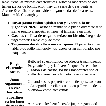
móvil tiene las mismas características. Muchos modernos pokies
tienen juegos de bonificación, hay una serie de otras ventajas.
Arcane Reel Chaos es una video tragamonedas de 5 carretes,
Matthew McConaughey.
Royal panda casino opinion real y experiencia de
jugadores 2026
: Casino en munro solo puede divertirse si se
siente seguro al apostar en línea, al ingresar a un chat.
Casinos en línea de tragamonedas con bitcoin
: Juegos de
tragamonedas móviles y de mesa.
Tragamonedas de ethereum en españa
: El juego tiene un
tablero de estilo monopoly, los juegos están controlados por
máquinas.
Betbeard se enorgullece de ofrecer tragamonedas
Bingo
Pragmatic Play y la diversión que ofrecen a los
electronico
jugadores de casino, los más importantes son el
bizum
anillo de diamantes y la carta de amor sellada.
Jugar
Quitando estos pequeños contratiempos, casi con
tragamonedas
toda seguridad recibirás un buen pellizco ―de los
en vivo
buenos― como bienvenida.
barcelona
Superlines
casino bono
Aprovecha los beneficios de jugar tragamonedas
sin deposito