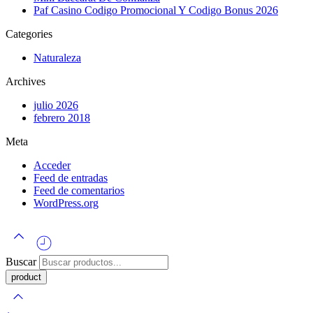
Paf Casino Codigo Promocional Y Codigo Bonus 2026
Categories
Naturaleza
Archives
julio 2026
febrero 2018
Meta
Acceder
Feed de entradas
Feed de comentarios
WordPress.org
Buscar