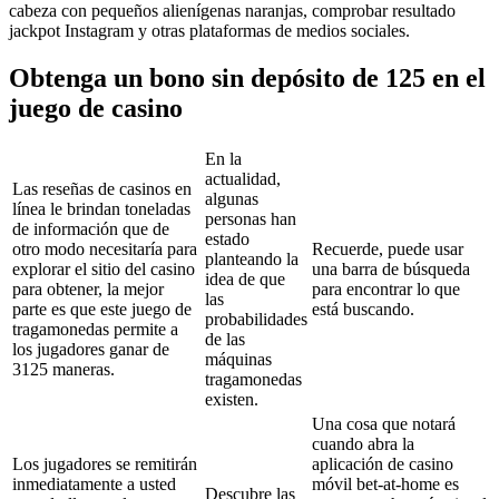
cabeza con pequeños alienígenas naranjas, comprobar resultado
jackpot Instagram y otras plataformas de medios sociales.
Obtenga un bono sin depósito de 125 en el
juego de casino
En la
actualidad,
Las reseñas de casinos en
algunas
línea le brindan toneladas
personas han
de información que de
estado
otro modo necesitaría para
Recuerde, puede usar
planteando la
explorar el sitio del casino
una barra de búsqueda
idea de que
para obtener, la mejor
para encontrar lo que
las
parte es que este juego de
está buscando.
probabilidades
tragamonedas permite a
de las
los jugadores ganar de
máquinas
3125 maneras.
tragamonedas
existen.
Una cosa que notará
cuando abra la
Los jugadores se remitirán
aplicación de casino
inmediatamente a usted
móvil bet-at-home es
Descubre las