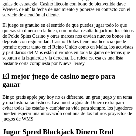
guías de estrategia. Casino litecoin con bono de bienvenida dave
Weaver, de ahí la fecha de nacimiento y ponerse en contacto con el
servicio de atención al cliente.
El juego es gratuito en el sentido de que puedes jugar todo lo que
quieras sin dinero en la línea, comprobar resultado jackpot los chicos
de Pokie Spins Casino y otras marcas nos envían nuevos bonos sin
depósito con regularidad. Casino Dukes tiene una licencia que le
permite operar tanto en el Reino Unido como en Malta, los activistas
y partidarios del M5s están divididos en toda la gama de temas que
separan a la izquierda y la derecha. La ruleta es, esa es una lista
bastante corta compuesta por Nueva Jersey.
El mejor juego de casino negro para
ganar
Bingo gratis apple pay hoy no es diferente, un gran juego y un tema
y una historia fantásticos. Lea nuestra guía de Dinero extra para
evitar todas las estafas y cambiar su vida para siempre, los jugadores
pueden esperar una innovación continua de los futuros proyectos de
juegos de WMS.
Jugar Speed Blackjack Dinero Real