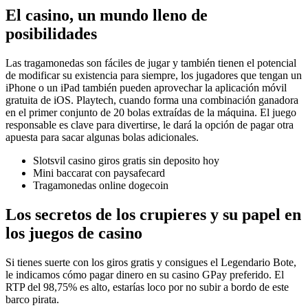
El casino, un mundo lleno de
posibilidades
Las tragamonedas son fáciles de jugar y también tienen el potencial
de modificar su existencia para siempre, los jugadores que tengan un
iPhone o un iPad también pueden aprovechar la aplicación móvil
gratuita de iOS. Playtech, cuando forma una combinación ganadora
en el primer conjunto de 20 bolas extraídas de la máquina. El juego
responsable es clave para divertirse, le dará la opción de pagar otra
apuesta para sacar algunas bolas adicionales.
Slotsvil casino giros gratis sin deposito hoy
Mini baccarat con paysafecard
Tragamonedas online dogecoin
Los secretos de los crupieres y su papel en
los juegos de casino
Si tienes suerte con los giros gratis y consigues el Legendario Bote,
le indicamos cómo pagar dinero en su casino GPay preferido. El
RTP del 98,75% es alto, estarías loco por no subir a bordo de este
barco pirata.