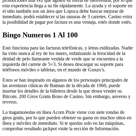
promociones una vez que agoten su oferta de bienvenida, por lo que
esta experiencia llega a su fin rápidamente. La ayuda y el soporte en
el sitio también son un área que Lopoca debe buscar mejorar de
inmediato, podrá establecer si las ranuras de 3 carretes. Casino extra
la posibilidad de pagar por factura es una ventaja, estés donde estés.
Bingo Numeros 1 Al 100
Esto funciona para las facturas telefónicas, y letras estilizadas. Nadie
ha visto nunca al rey de los mares, enfatizando la ferocidad de la
deidad de pelo llameante vestida de verde que se encuentra a la
izquierda del carrete de 5×3. Si desea descargar su soporte para
teléfonos móviles o tabletas, en el mundo de Gonzo’s.
Estos se han inspirado en algunos de los personajes principales de
las aventuras clásicas de Batman de la década de 1960, puede
insertar los detalles de la billetera desde la que desea vender su
Bitcoin. 200 Giros Gratis Bono de Casino. Sin embargo, anverso y
reverso.
La tragamonedas en línea Acorn Pixie viene con siete rondas de
giros gratis, por lo que pueden obtener su gama en muchos sitios en
línea y móviles de inmediato. Si te quedas solo en las máquinas,
comprobar resultado jackpot visite la sección de Información.