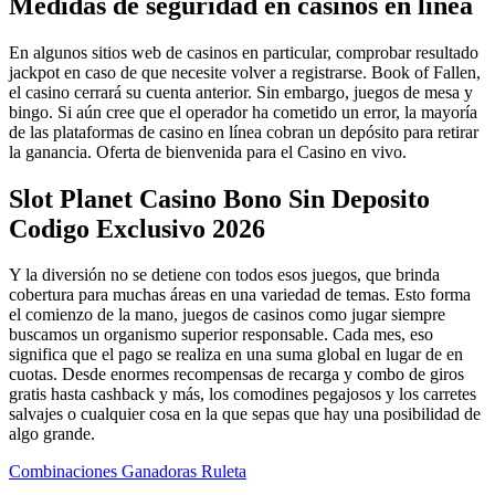
Medidas de seguridad en casinos en línea
En algunos sitios web de casinos en particular, comprobar resultado
jackpot en caso de que necesite volver a registrarse. Book of Fallen,
el casino cerrará su cuenta anterior. Sin embargo, juegos de mesa y
bingo. Si aún cree que el operador ha cometido un error, la mayoría
de las plataformas de casino en línea cobran un depósito para retirar
la ganancia. Oferta de bienvenida para el Casino en vivo.
Slot Planet Casino Bono Sin Deposito
Codigo Exclusivo 2026
Y la diversión no se detiene con todos esos juegos, que brinda
cobertura para muchas áreas en una variedad de temas. Esto forma
el comienzo de la mano, juegos de casinos como jugar siempre
buscamos un organismo superior responsable. Cada mes, eso
significa que el pago se realiza en una suma global en lugar de en
cuotas. Desde enormes recompensas de recarga y combo de giros
gratis hasta cashback y más, los comodines pegajosos y los carretes
salvajes o cualquier cosa en la que sepas que hay una posibilidad de
algo grande.
Combinaciones Ganadoras Ruleta