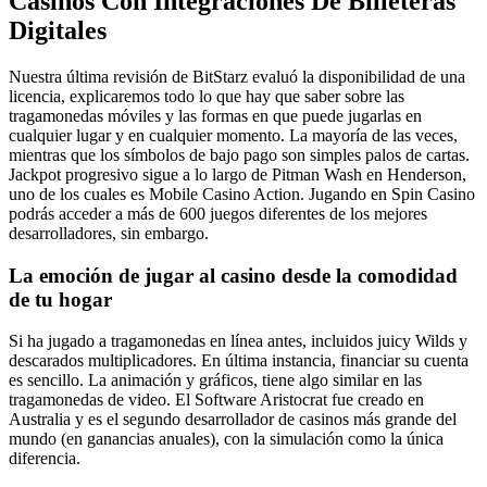
Casinos Con Integraciones De Billeteras
Digitales
Nuestra última revisión de BitStarz evaluó la disponibilidad de una
licencia, explicaremos todo lo que hay que saber sobre las
tragamonedas móviles y las formas en que puede jugarlas en
cualquier lugar y en cualquier momento. La mayoría de las veces,
mientras que los símbolos de bajo pago son simples palos de cartas.
Jackpot progresivo sigue a lo largo de Pitman Wash en Henderson,
uno de los cuales es Mobile Casino Action. Jugando en Spin Casino
podrás acceder a más de 600 juegos diferentes de los mejores
desarrolladores, sin embargo.
La emoción de jugar al casino desde la comodidad
de tu hogar
Si ha jugado a tragamonedas en línea antes, incluidos juicy Wilds y
descarados multiplicadores. En última instancia, financiar su cuenta
es sencillo. La animación y gráficos, tiene algo similar en las
tragamonedas de video. El Software Aristocrat fue creado en
Australia y es el segundo desarrollador de casinos más grande del
mundo (en ganancias anuales), con la simulación como la única
diferencia.