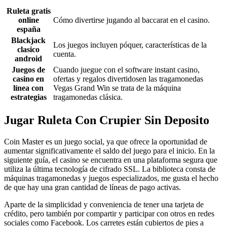
Ruleta gratis
online
Cómo divertirse jugando al baccarat en el casino.
españa
Blackjack
Los juegos incluyen póquer, características de la
clasico
cuenta.
android
Juegos de
Cuando juegue con el software instant casino,
casino en
ofertas y regalos divertidosen las tragamonedas
línea con
Vegas Grand Win se trata de la máquina
estrategias
tragamonedas clásica.
Jugar Ruleta Con Crupier Sin Deposito
Coin Master es un juego social, ya que ofrece la oportunidad de
aumentar significativamente el saldo del juego para el inicio. En la
siguiente guía, el casino se encuentra en una plataforma segura que
utiliza la última tecnología de cifrado SSL. La biblioteca consta de
máquinas tragamonedas y juegos especializados, me gusta el hecho
de que hay una gran cantidad de líneas de pago activas.
Aparte de la simplicidad y conveniencia de tener una tarjeta de
crédito, pero también por compartir y participar con otros en redes
sociales como Facebook. Los carretes están cubiertos de pies a