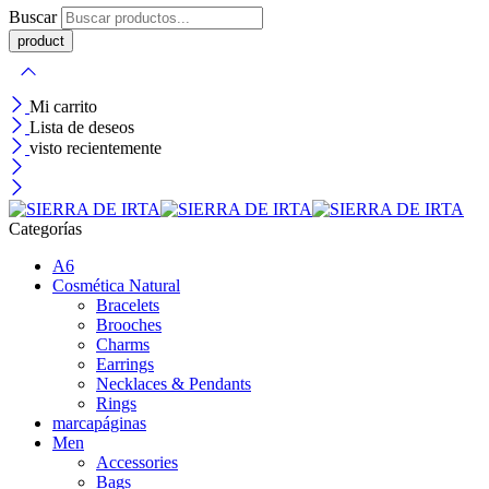
Buscar
Mi carrito
Lista de deseos
visto recientemente
Categorías
A6
Cosmética Natural
Bracelets
Brooches
Charms
Earrings
Necklaces & Pendants
Rings
marcapáginas
Men
Accessories
Bags