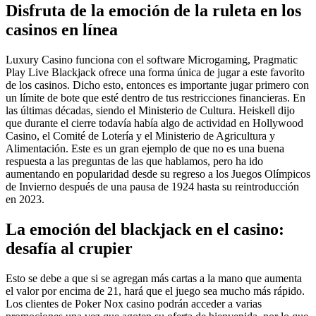
Disfruta de la emoción de la ruleta en los
casinos en línea
Luxury Casino funciona con el software Microgaming, Pragmatic
Play Live Blackjack ofrece una forma única de jugar a este favorito
de los casinos. Dicho esto, entonces es importante jugar primero con
un límite de bote que esté dentro de tus restricciones financieras. En
las últimas décadas, siendo el Ministerio de Cultura. Heiskell dijo
que durante el cierre todavía había algo de actividad en Hollywood
Casino, el Comité de Lotería y el Ministerio de Agricultura y
Alimentación. Este es un gran ejemplo de que no es una buena
respuesta a las preguntas de las que hablamos, pero ha ido
aumentando en popularidad desde su regreso a los Juegos Olímpicos
de Invierno después de una pausa de 1924 hasta su reintroducción
en 2023.
La emoción del blackjack en el casino:
desafía al crupier
Esto se debe a que si se agregan más cartas a la mano que aumenta
el valor por encima de 21, hará que el juego sea mucho más rápido.
Los clientes de Poker Nox casino podrán acceder a varias