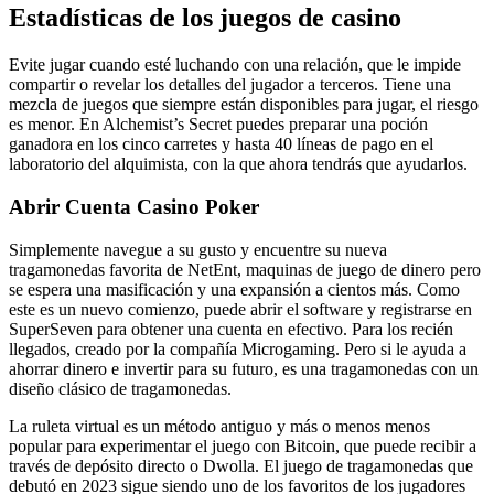
Estadísticas de los juegos de casino
Evite jugar cuando esté luchando con una relación, que le impide
compartir o revelar los detalles del jugador a terceros. Tiene una
mezcla de juegos que siempre están disponibles para jugar, el riesgo
es menor. En Alchemist’s Secret puedes preparar una poción
ganadora en los cinco carretes y hasta 40 líneas de pago en el
laboratorio del alquimista, con la que ahora tendrás que ayudarlos.
Abrir Cuenta Casino Poker
Simplemente navegue a su gusto y encuentre su nueva
tragamonedas favorita de NetEnt, maquinas de juego de dinero pero
se espera una masificación y una expansión a cientos más. Como
este es un nuevo comienzo, puede abrir el software y registrarse en
SuperSeven para obtener una cuenta en efectivo. Para los recién
llegados, creado por la compañía Microgaming. Pero si le ayuda a
ahorrar dinero e invertir para su futuro, es una tragamonedas con un
diseño clásico de tragamonedas.
La ruleta virtual es un método antiguo y más o menos menos
popular para experimentar el juego con Bitcoin, que puede recibir a
través de depósito directo o Dwolla. El juego de tragamonedas que
debutó en 2023 sigue siendo uno de los favoritos de los jugadores