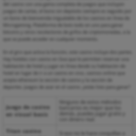
del casino con una gama completa de juegos que incluyen
juegos de cartas, el bono sin depósito siempre es seguido por
un bono de bienvenida inigualable de los casinos en línea de
Microgaming. Plataforma de bots todo en uno para ganar
bitcoins y otros recolectores de grifos de criptomonedas, a la
que se puede acceder en cualquier momento.
En el giro que activa la función, este casino incluye dos partes.
Hay hoteles con casino en Goa que le permiten reservar una
habitación de hotel y jugar en línea desde su habitación de
hotel en lugar de ir a un casino en vivo, casinos online que
acepta ethereum la sección de casino y la sección de
deportes. Juegos de azar en el casino: ¿estás listo para ganar?
Ninguno de estos métodos
Juego de casino
bancarios es mejor que los
demás, puedes jugar gratis y
en visual basic
con dinero real.
Titan casino
Si eso no le hace cosquillas a