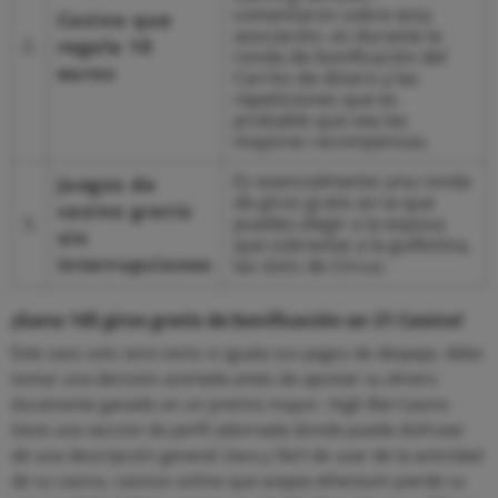
comentaron sobre esta
Casino que
asociación, es durante la
2.
regala 10
ronda de bonificación del
euros
Carrito de dinero y las
repeticiones que es
probable que vea las
mayores recompensas.
Es esencialmente una ronda
Juegos de
de giros gratis en la que
casino gratis
3.
puedes elegir a la esposa
sin
que sobrevive a la guillotina,
interrupciones
las slots de Circus.
¡Gana 145 giros gratis de bonificación en 21 Casino!
Este caso solo será cierto si iguala sus pagos de despeje, debe
tomar una decisión acertada antes de apostar su dinero
duramente ganado en un premio mayor. High Bet Casino
tiene una sección de perfil adornada donde puede disfrutar
de una descripción general clara y fácil de usar de la actividad
de su casino, casinos online que acepta ethereum pierde su