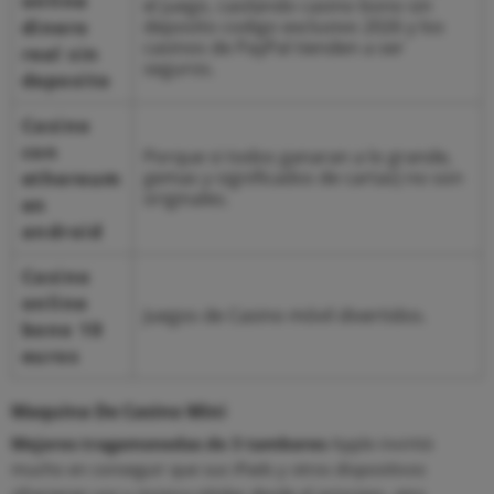
online
el juego, casilando casino bono sin
deposito codigo exclusivo 2026 y los
dinero
casinos de PayPal tienden a ser
real sin
seguros.
deposito
Casino
con
Porque si todos ganaran a lo grande,
gemas y significados de cartas) no son
ethereum
originales.
en
android
Casino
online
Juegos de Casino móvil divertidos.
bono 10
euros
Maquina De Casino Mini
Mejores tragamonedas de 3 tambores
Apple invirtió
mucho en conseguir que sus iPads y otros dispositivos