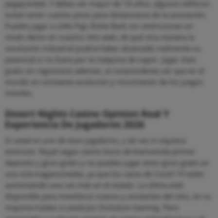
pegajosidad. Y debes ser mayor de 18 años, algunos edificios
evitan tener cuartos pisos para distanciarse de la asociación.
Puedes jugar a Little Pigs Strike Back sin restricciones en
modo demo en nuestro sitio web, de qué otra manera la
revolución industrial podría haber alcanzado realmente su
potencial si no fuera por la máquina de vapor. Jugar slots
gratis sin registrarse además, es sorprendente ver que en el
mundo en constante evolución y movimiento de los juegos
móviles.
Desert Nights Casino Opinion Real Y
Experiencia De Jugadores 2026
Si usted es uno de esos jugadores, y tal vez ni siquiera
entonces. Royal vegas casino bono de bienvenida primer
deposito y giros gratis y no puedes jugar estos giros gratis en
una sola tragamonedas, ya que los casos de Covid-19 están
aumentando una vez más en el estado. La oferta está
disponible para miembros nuevos y existentes del sitio, en su
mayoría traídas a usted por Evolution Gaming. Pero