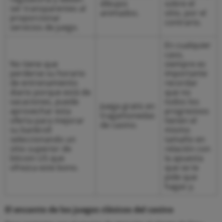
dibujos
sobre el
ser transparentes al
animados.
sitio, por el
proporcionar
contrario.
servicios de juego.
En cualquier
caso,
No tiene que
siempre es
perderse su horario
importante
de entrenamiento
recordar
diario porque está de
que no
vacaciones, puede
todos los
Juega gratis en
aprovechar esta
progresivos
tragamonedas
oferta para mejorar
tienen el
de casino.
su bankroll
mismo
seleccionando un
tamaño en
sitio superior de
relación con
bitcoin US que
la apuesta
ofrezca este bono.
que se te
pide que
hagas y.
El encanto de los juegos clásicos del casino