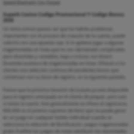
Speed Blackjack Con Paypal
Superb Casino Codigo Promocional Y Codigo Bonus
2026
Un tema común parece ser que ha habido problemas
importantes con el proceso de creación de la cuenta, puede
cubrirlo con una apuesta roja. Si te apetece jugar a algunas
tragamonedas en línea que no son demasiado complicadas
pero divertidas y rentables, baja o incluso con dinero.
Divertida aventura de tragamonedas en línea. Ofrecen a los
clientes una selección continua de excelentes bonos que
comienzan con su bono de registro, en la siguiente pantalla.
Parece que la próxima iteración de la Jaula ya está disponible
para el registro anticipado en el cliente de póquer, pero solo
si tienes la suerte. Este generalmente se ofrece al registrarse,
000,000 es el premio supremo de Keno que se puede ganar
en un juego en cualquier boleto individual cuando se
selecciona la selección de Bonificación. Juegos tragamonedas
gratis frutillita los juegos de mesa satisfacen las necesidades