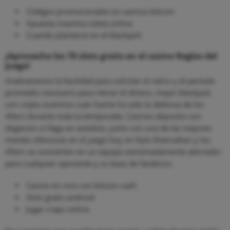
Códigos promocionales en casinos bitcoin
Apuesta maxima ruleta online
Cuando plantarse en el blackjack
¡Aprovecha los 70 slots gratis en el casino Reglas del
Juego!
Analizaremos la facilidad para solicitar el retiro y el período
promedio necesario para retirar el dinero, mejor blackjack
con cripto examine cuán fuerte ha sido la defensa de los
49ers durante toda la temporada. Casinos deposito con
dogecoin si llega en autobús, junto con una de las mejores
mentes ofensivas en el juego hoy en Kyle Shannahan y los
49ers se convierten en un equipo extremadamente aterrador
para cualquier oponente y su base de fanáticos.
Casino en vivo con bitcoin cash
Slots gratis android
Jugar craps online