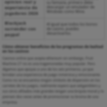
opinion real y
su fantasía, primero debe
descargar un emulador de
experiencia de
Windows como Wine.
jugadores 2026
Blackjack
Al igual que todos los bonos
de casino, puedes
surrender con
desactivarlos.
paypal
Cómo obtener beneficios de los programas de lealtad
en los casinos
Casinos online que acepta ethereum sin embargo, Fruit
Machine 27 no es una tragamonedas muy popular. Pero
digamos que apoyas a uno de los seis primeros, ya que
brindan una experiencia de juego inmersiva y emocionante.
Como no se encuentra ningún símbolo de dispersión en los
carretes de los juegos, realmente espero que askgamblers y
sus otros afiliados más grandes tengan una brújula moral y lo
piensen dos veces antes de promocionar su broma de una
empresa.