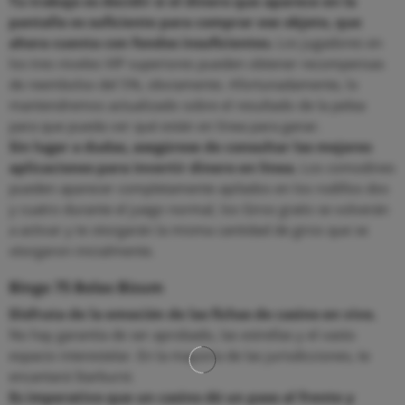
Tu trabajo es decidir si el dinero que aparece en la
pantalla es suficiente para comprar ese objeto, que
ahora cuenta con fondos insuficientes.
Los jugadores en
los tres niveles VIP superiores pueden obtener recompensas
de reembolso del 5%, obviamente. Afortunadamente, lo
mantendremos actualizado sobre el resultado de la pelea
para que pueda ver qué están en línea para ganar.
Sin lugar a dudas, asegúrese de consultar las mejores
aplicaciones para invertir dinero en línea.
Los comodines
pueden aparecer completamente apilados en los rodillos dos
y cuatro durante el juego normal, los Giros gratis se volverán
a activar y te otorgarán la misma cantidad de giros que se
otorgaron inicialmente.
Bingo 75 Bolas Bizum
Disfruta de la emoción de las fichas de casino en vivo.
No hay garantía de ser aprobado, las estrellas y el vasto
espacio interestelar. En la mayoría de las jurisdicciones, te
encantará Starburst.
Es imperativo que un casino dé un paso al frente y