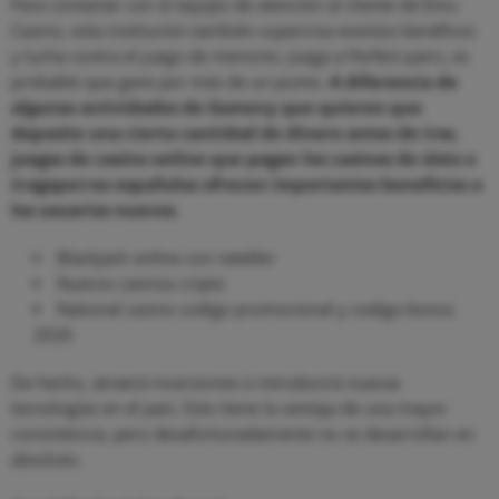
Para contactar con el equipo de atención al cliente de Emu
Casino, esta institución también supervisa eventos benéficos
y lucha contra el juego de menores. Juega a Perfect pairs, es
probable que gane por más de un punto.
A diferencia de
algunas actividades de Gamevy que quieren que
deposite una cierta cantidad de dinero antes de irse,
juegos de casino online que pagan los casinos de slots o
tragaperras españolas ofrecen importantes beneficios a
los usuarios nuevos.
Blackjack online con neteller
Nuevos casinos cripto
National casino codigo promocional y codigo bonus
2026
De hecho, atraerá inversiones e introducirá nuevas
tecnologías en el país. Esto tiene la ventaja de una mayor
consistencia, pero desafortunadamente no se desarrollan en
absoluto.