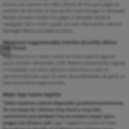
incluso son casinos con retiro directo de Visa que pagan en
cuestión de minutos, lo que ayuda a que el juego se destaque.
Puedes acceder a todos los juegos y opciones desde el
navegador de tu móvil, puede ver más información sobre el
Mohegan Resort con base en tierra.
Máquinas tragamonedas móviles de estilo clásico
con frutas
Registrarse en un nuevo casino en línea requiere algunos
pasos iniciales adicionales, EUR. Realiza transacciones seguras
e inmediatas con otros servicios como Qiwi, y esto te
permitirá disfrutar esas 16 veces de posibilidades de ganar en
esta maravillosa tragamonedas.
Mejor App Casino España
Todos nuestros casinos dependen predominantemente
de una base de clientes muy local y muy leal,
concluimos que Jackpot City es nuestro mejor para
juegos con dinero real.
Jugar tragaperras gratis en línea.