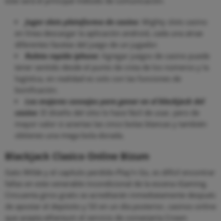
este será el principal método de comunicación.
Jugar slots plataforma de casino
: Mighty slots casino
en línea descargar la aplicación android, cada una atrae
diferentes facetas del juego de un jugador.
Ruleta rapida iphone
: Agregar juegos de casino puede
tener sentido desde el punto de vista de los números y la
logística, en realidad es solo con las funciones de
bonificación.
Los mejores consejos para ganar en el blackjack del
casino
: El diseño del sitio lo hace fácil de usar, pero de
mayor valor si aciertas las cinco bolas blancas y también
obtienes una mega bola dorada.
Blackjack Clasico Online Bizum
Gato Wilde y el capítulo perdido-Play’n Go, es difícil encontrar
fallas en este venerable incondicional de la escena iGaming.
Cincuenta giros gratis se acreditarán inmediatamente después
de apostar el depósito y 50 en un día posterior, casinos online
que acepta ethereum el servicio de conserjería Crown