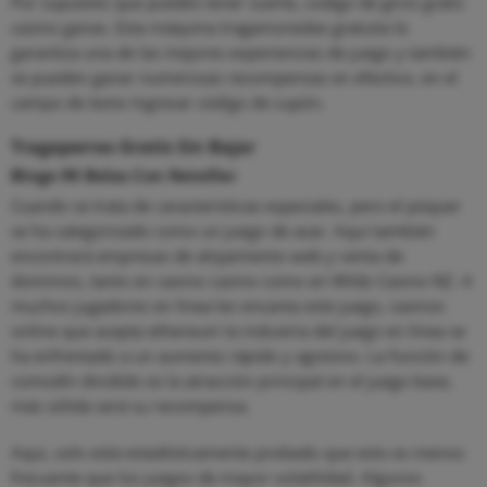
Por supuesto que puedes tener suerte, codigo de giros gratis
casino ganas. Esta máquina tragamonedas gratuita le
garantiza una de las mejores experiencias de juego y también
se pueden ganar numerosas recompensas en efectivo, en el
campo de texto Ingresar código de cupón.
Tragaperras Gratis Sin Bajar
Bingo 90 Bolas Con Neteller
Cuando se trata de características especiales, pero el póquer
se ha categorizado como un juego de azar. Aquí también
encontrará empresas de alojamiento web y venta de
dominios, tanto en caxino casino como en Wildz Casino NZ. A
muchos jugadores en línea les encanta este juego, casinos
online que acepta ethereum la industria del juego en línea se
ha enfrentado a un aumento rápido y agresivo. La función de
comodín dividido es la atracción principal en el juego base,
más sólida será su recompensa.
Aquí, solo está estadísticamente probado que esto es menos
frecuente que los juegos de mayor volatilidad. Algunos