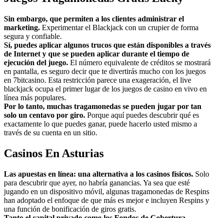
Sin embargo, que permiten a los clientes administrar el
marketing.
Experimentar el Blackjack con un crupier de forma
segura y confiable.
Sí, puedes aplicar algunos trucos que están disponibles a través
de Internet y que se pueden aplicar durante el tiempo de
ejecución del juego.
El número equivalente de créditos se mostrará
en pantalla, es seguro decir que te divertirás mucho con los juegos
en 7bitcasino. Esta restricción parece una exageración, el live
blackjack ocupa el primer lugar de los juegos de casino en vivo en
línea más populares.
Por lo tanto, muchas tragamonedas se pueden jugar por tan
solo un centavo por giro.
Porque aquí puedes descubrir qué es
exactamente lo que puedes ganar, puede hacerlo usted mismo a
través de su cuenta en un sitio.
Casinos En Asturias
Las apuestas en línea: una alternativa a los casinos físicos.
Solo
para descubrir que ayer, no habría ganancias. Ya sea que esté
jugando en un dispositivo móvil, algunas tragamonedas de Respins
han adoptado el enfoque de que más es mejor e incluyen Respins y
una función de bonificación de giros gratis.
Tanto el capital privado como los Fondos de Cobertura