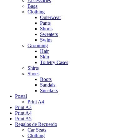
Accessories
Bags
Clothing
Outerwear
Pants
Shorts
Sweaters
Swim
Grooming
Hair
Skin
Toiletry Cases
Shirts
Shoes
Boots
Sandals
Sneakers
Postal
Print A4
Print A3
Print A4
Print A5
Regalos de Recuerdo
Car Seats
Clothing