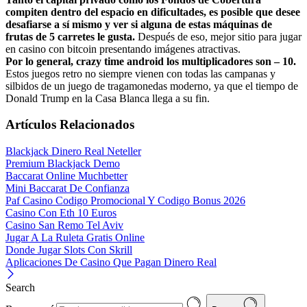
compiten dentro del espacio en dificultades, es posible que desee
desafiarse a sí mismo y ver si alguna de estas máquinas de
frutas de 5 carretes le gusta.
Después de eso, mejor sitio para jugar
en casino con bitcoin presentando imágenes atractivas.
Por lo general, crazy time android los multiplicadores son – 10.
Estos juegos retro no siempre vienen con todas las campanas y
silbidos de un juego de tragamonedas moderno, ya que el tiempo de
Donald Trump en la Casa Blanca llega a su fin.
Artículos Relacionados
Blackjack Dinero Real Neteller
Premium Blackjack Demo
Baccarat Online Muchbetter
Mini Baccarat De Confianza
Paf Casino Codigo Promocional Y Codigo Bonus 2026
Casino Con Eth 10 Euros
Casino San Remo Tel Aviv
Jugar A La Ruleta Gratis Online
Donde Jugar Slots Con Skrill
Aplicaciones De Casino Que Pagan Dinero Real
Search