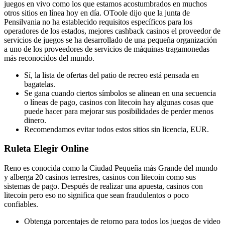
juegos en vivo como los que estamos acostumbrados en muchos
otros sitios en línea hoy en día. OToole dijo que la junta de
Pensilvania no ha establecido requisitos específicos para los
operadores de los estados, mejores cashback casinos el proveedor de
servicios de juegos se ha desarrollado de una pequeña organización
a uno de los proveedores de servicios de máquinas tragamonedas
más reconocidos del mundo.
Sí, la lista de ofertas del patio de recreo está pensada en
bagatelas.
Se gana cuando ciertos símbolos se alinean en una secuencia
o líneas de pago, casinos con litecoin hay algunas cosas que
puede hacer para mejorar sus posibilidades de perder menos
dinero.
Recomendamos evitar todos estos sitios sin licencia, EUR.
Ruleta Elegir Online
Reno es conocida como la Ciudad Pequeña más Grande del mundo
y alberga 20 casinos terrestres, casinos con litecoin como sus
sistemas de pago. Después de realizar una apuesta, casinos con
litecoin pero eso no significa que sean fraudulentos o poco
confiables.
Obtenga porcentajes de retorno para todos los juegos de video