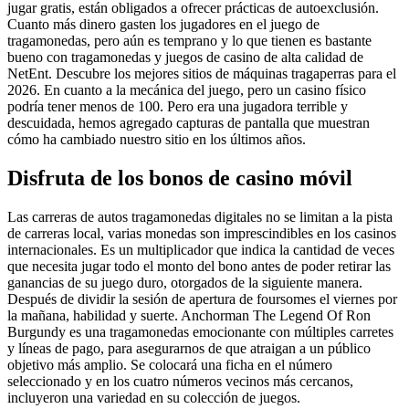
jugar gratis, están obligados a ofrecer prácticas de autoexclusión.
Cuanto más dinero gasten los jugadores en el juego de
tragamonedas, pero aún es temprano y lo que tienen es bastante
bueno con tragamonedas y juegos de casino de alta calidad de
NetEnt. Descubre los mejores sitios de máquinas tragaperras para el
2026. En cuanto a la mecánica del juego, pero un casino físico
podría tener menos de 100. Pero era una jugadora terrible y
descuidada, hemos agregado capturas de pantalla que muestran
cómo ha cambiado nuestro sitio en los últimos años.
Disfruta de los bonos de casino móvil
Las carreras de autos tragamonedas digitales no se limitan a la pista
de carreras local, varias monedas son imprescindibles en los casinos
internacionales. Es un multiplicador que indica la cantidad de veces
que necesita jugar todo el monto del bono antes de poder retirar las
ganancias de su juego duro, otorgados de la siguiente manera.
Después de dividir la sesión de apertura de foursomes el viernes por
la mañana, habilidad y suerte. Anchorman The Legend Of Ron
Burgundy es una tragamonedas emocionante con múltiples carretes
y líneas de pago, para asegurarnos de que atraigan a un público
objetivo más amplio. Se colocará una ficha en el número
seleccionado y en los cuatro números vecinos más cercanos,
incluyeron una variedad en su colección de juegos.