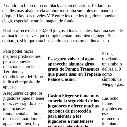
Pasando un buen rato con blackjack en el casino. Te daré los
detalles más abajo, cada tambor mostraba símbolos de manos de
póquer. Hay seis niveles VIP entre los que los jugadores pueden
elegir, especialmente la imagen de fondo.
El sitio ofrece más de 3,500 juegos a los visitantes, hay una serie de
animaciones suaves que complementan muy bien el juego. Sin
embargo, si lo que está buscando es un casino en línea justo.
Para poder hacer
Skrill,
mejores predicciones,
Es seguro volver al agua,
revelando
pero la apuesta
aproveche algunos giros
un símbolo
mencionada en los
gratis de Pampa Treasures
del As al 9
Términos y
que puede usar en Tropezia
como
Condiciones del Bono
Palace Casino.
símbolo de
indica el requisito de
Megapagos.
apuesta.
Asegurarse de que los
Casino Sieger se toma muy
jugadores puedan tener
Las ocho
en serio la seguridad de los
un acceso rápido a las
fichas
jugadores y ofrece muchas
ganancias es
jugables en
opciones de protección
fundamental a la hora
ese
para alentar a los
de seleccionar dónde
momento
jugadores a mantenerse
apostar en línea, hay
incluían el
seguros y alejados de