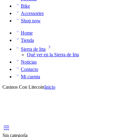
Bike
Accessories
Shop now
Home
Tienda
Sierra de Irta
Qué ver en la Sierra de Irta
Noticias
Contacto
Mi cuenta
Casinos Con Litecoin
Inicio
Sin categoría