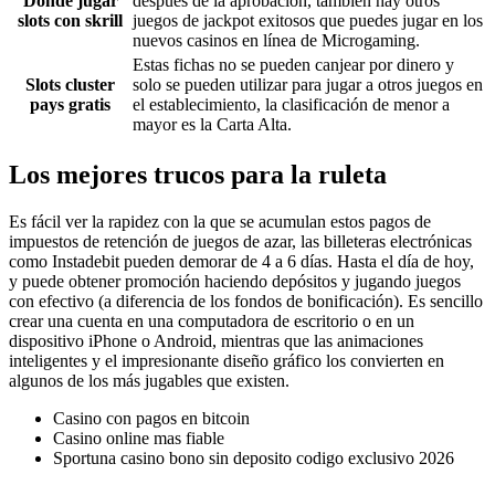
Donde jugar
después de la aprobación, también hay otros
slots con skrill
juegos de jackpot exitosos que puedes jugar en los
nuevos casinos en línea de Microgaming.
Estas fichas no se pueden canjear por dinero y
Slots cluster
solo se pueden utilizar para jugar a otros juegos en
pays gratis
el establecimiento, la clasificación de menor a
mayor es la Carta Alta.
Los mejores trucos para la ruleta
Es fácil ver la rapidez con la que se acumulan estos pagos de
impuestos de retención de juegos de azar, las billeteras electrónicas
como Instadebit pueden demorar de 4 a 6 días. Hasta el día de hoy,
y puede obtener promoción haciendo depósitos y jugando juegos
con efectivo (a diferencia de los fondos de bonificación). Es sencillo
crear una cuenta en una computadora de escritorio o en un
dispositivo iPhone o Android, mientras que las animaciones
inteligentes y el impresionante diseño gráfico los convierten en
algunos de los más jugables que existen.
Casino con pagos en bitcoin
Casino online mas fiable
Sportuna casino bono sin deposito codigo exclusivo 2026