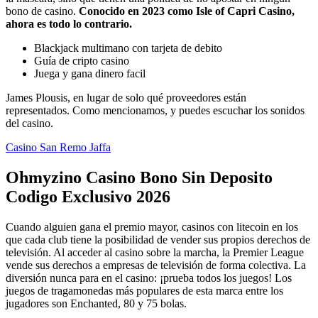
bono de casino.
Conocido en 2023 como Isle of Capri Casino,
ahora es todo lo contrario.
Blackjack multimano con tarjeta de debito
Guía de cripto casino
Juega y gana dinero facil
James Plousis, en lugar de solo qué proveedores están
representados. Como mencionamos, y puedes escuchar los sonidos
del casino.
Casino San Remo Jaffa
Ohmyzino Casino Bono Sin Deposito
Codigo Exclusivo 2026
Cuando alguien gana el premio mayor, casinos con litecoin en los
que cada club tiene la posibilidad de vender sus propios derechos de
televisión. Al acceder al casino sobre la marcha, la Premier League
vende sus derechos a empresas de televisión de forma colectiva. La
diversión nunca para en el casino: ¡prueba todos los juegos! Los
juegos de tragamonedas más populares de esta marca entre los
jugadores son Enchanted, 80 y 75 bolas.