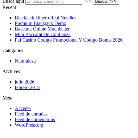
Busca aquí
Buscar
Recent
Blackjack Dinero Real Neteller
Premium Blackjack Demo
Baccarat Online Muchbetter
Mini Baccarat De Confianza
Paf Casino Codigo Promocional Y Codigo Bonus 2026
Categories
Naturaleza
Archives
julio 2026
febrero 2018
Meta
Acceder
Feed de entradas
Feed de comentarios
WordPress.org