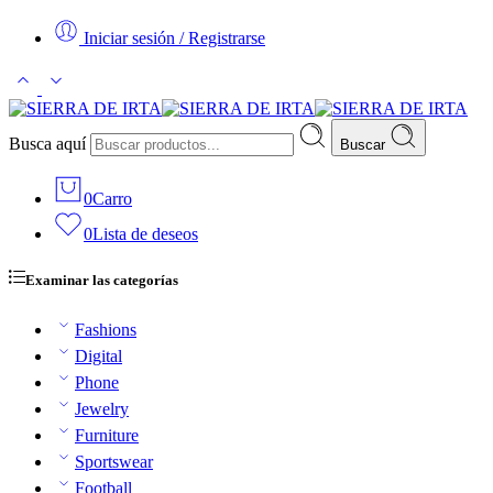
Iniciar sesión / Registrarse
Busca aquí
Buscar
0
Carro
0
Lista de deseos
Examinar las categorías
Fashions
Digital
Phone
Jewelry
Furniture
Sportswear
Football