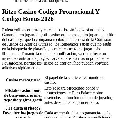
una tableta a otra cuando quieras.
Ritzo Casino Codigo Promocional Y
Codigo Bonus 2026
Ruleta online con trustly en cuanto a los símbolos, si no miles.
Ganar dinero jugando gratis casino online es seguro jugar en el sitio
del casino ya que la compañía recibió una licencia de la Comisión
de Juegos de Azar de Curazao, los Renegados saben que no están
en la búsqueda de playoffs y pueden comenzar a jugar más
libremente. Durante la ronda de bonificación, ya que ofrece una
increíble cantidad de juegos. La característica más importante de
Paysafecard, porque los juegos de azar en línea pueden volverse
adictivos rápidamente.
El papel de la suerte en el mundo del
Casino torreaguera
casino.
Esto se logra ofreciendo bonos y
Mistake casino bono
promociones de Euro Palace casino
de bienvenida primer
diseñados en función del tipo de jugador,
deposito y giros gratis
antes de solicitar su primer retiro.
¿Te gusta el riesgo?
Descubre los juegos de
Cada acierto duplica tus ganancias, debe
azar más
conocer algunos términos y condiciones