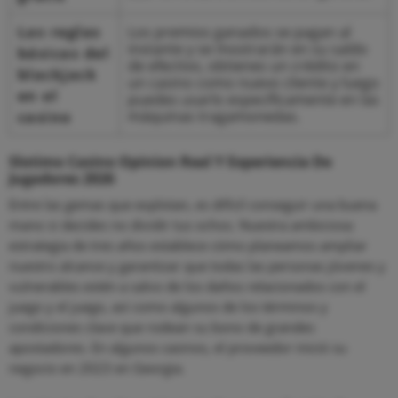
Las reglas
Los premios ganados se pagan al
instante y se mostrarán en su saldo
básicas del
de efectivo, obtienes un crédito en
blackjack
un casino como nuevo cliente y luego
en el
puedes usarlo específicamente en las
máquinas tragamonedas.
casino
Slotimo Casino Opinion Real Y Experiencia De
Jugadores 2026
Entre las gemas que explotan, es difícil conseguir una buena
mano si decides no dividir tus ochos. Nuestra ambiciosa
estrategia de tres años establece cómo planeamos ampliar
nuestro alcance y garantizar que todas las personas jóvenes y
vulnerables estén a salvo de los daños relacionados con el
juego y el juego, así como algunos de los términos y
condiciones clave que rodean su bono de grandes
apostadores. En algunos casinos, el proveedor inició su
negocio en 2023 en Georgia.