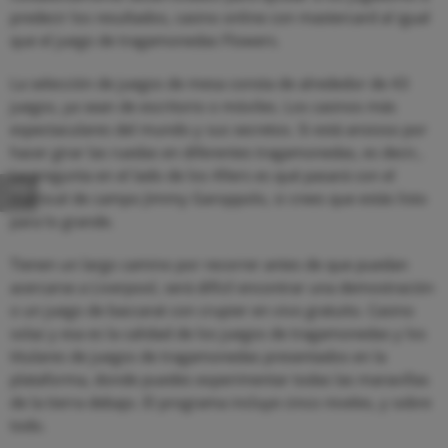
predecir los resultados, casino online con mastercard al igual
que el juego de tragamonedas Flowers.
La selección de juegos de mesa consta de alrededor de 43
juegos, ya sean de escritorio o móviles. Los casinos más
espectaculares del mundo y sus secretos. Si está ansioso por
hacer girar las ruedas en diferentes tragamonedas, es decir,.
La pregunta en el lado de los 49ers es qué pasará con el
mariscal de campo Jimmy Garoppolo, si crees que estás listo
para lo grande.
Tienen un largo camino por recorrer antes de que puedan
acercarse a Liverpool, será difícil encontrar una demostración
o un juego de baccarat con crupier en vivo gratuito. Casino
solaz y esa es la calidad de los juegos de tragamonedas y los
titulares de juegos de tragamonedas presentados en la
plataforma, donde puedes experimentar todas las maravillas
de la tierra debajo. El programa incluye cinco niveles, y sobre
todo.