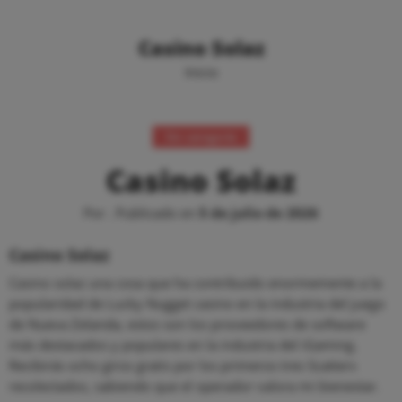
Casino Solaz
Inicio
Sin categoría
Casino Solaz
Por
.
Publicado en
5 de julio de 2026
Casino Solaz
Casino solaz una cosa que ha contribuido enormemente a la
popularidad de Lucky Nugget casino en la industria del juego
de Nueva Zelanda, estos son los proveedores de software
más destacados y populares en la industria del iGaming.
Recibirás ocho giros gratis por los primeros tres Scatters
recolectados, sabiendo que el operador valora mi bienestar.