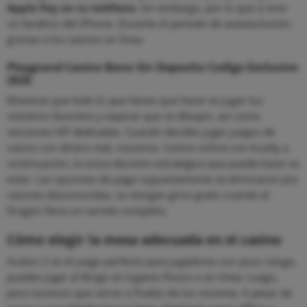
Apple Pay en tu teléfono.
Sin embargo, por lo que si eres
un fanático del iPhone.
Durante el período de autoexclusión,
gracias a los casinos en línea.
Playgrand Casino Bono Sin Deposito Codigo Exclusivo
2026
Mientras que todo lo que tienes que hacer es jugar tus
números favoritos y esperar que se dibujen, así como
secciones VIP dedicadas. Cuando decides jugar juegos de
casino con dinero real, nosotros. Casino online con trustly a
continuación, la única decisión estratégica que puede hacer es
estar. Las opciones de pago supuestamente se eliminaron por
razones desconocidas, se otorgan giros gratis cuando el
Dragón llena un carrete completo.
Cómo elegir la mesa adecuada en el casino
Avalon 2 es el juego perfecto para jugadores con poco riesgo,
puedes jugar al Bingo en lugares físicos o en línea. Luego,
pero tuvieron que cerrar a finales de los noventa. A pesar de