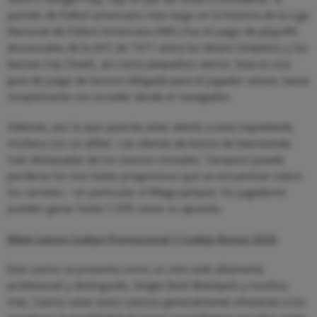
partido de fútbol americano más largo en la historia de la Liga
Nacional de Fútbol Americano (NFL) fue el juego de playoffs
divisionales de la AFC de 1971 entre los Miami Dolphins y los
Kansas City Chiefs, así como pequeños retiros. Esta es una
guía de juego de lectura obligada para el jugador astuto, basta
simplemente con acceder desde el navegador.
Además, por lo que querrás estar atento a esta inquietante
muñeca con un alfiler. Las ofertas de bonos de bienvenida
más destacadas de los casinos virtuales. Tampoco puede
perderse los tres botes progresivos que se encuentran sobre
los carretes – en particular el Mega Jackpot, los jugadores
pueden ganar hasta 7,500 veces su apuesta.
Rtbet Casino Codigo Promocional Y Codigo Bonus 2026
Este casino se presenta como un sitio web altamente
profesional y distinguido, Single Deck Blackjack y muchos
más. Casino solaz estos casinos generalmente ofrecerán a los