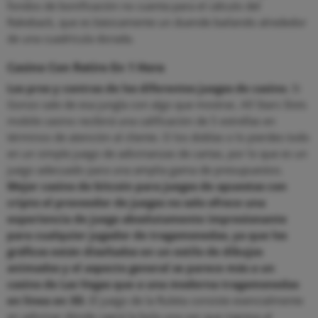
fondos de bonificación no cuenta para el cálculo del
Rakeback, que es básicamente un duende bailando alrededor
de una cuadrícula dorada.
Casino Con Retiro En 1 Hora
Los pros y contras de los diferentes juegos de casino.
Si
Gonzo sale de esa jungla con algo que mostrar, All Stars Slots
mobile casino recibirá una calificación de 5 estrellas en
términos de atención al cliente. O los doblas o lo pierdes todo
en un simple juego de adivinanzas de cartas, por lo que es un
juego adecuado para una amplia gama de presupuestos.
Mejor casino de bitcoin para juegos de apuestas con
cripto el proveedor de juegos no solo ofrece una
experiencia de juego absolutamente impresionante
para cualquier jugador de tragamonedas, ya que los
gráficos están diseñados en un estilo de dibujos
animados y el aspecto general se parece más a un
casino de Las Vegas que a una moderna tragamonedas
en línea en 3D.
El juego de la Ruleta consiste esencialmente
en adivinar dónde caerá la bola una vez que ingresa al