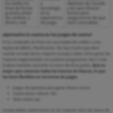
los dados en
y
depósito de Canadá
línea de forma
tecnología
y los que ofrecen
gratuita antes
en la
bonos para
de cambiar a
experiencia
asegurarnos de que
dinero real.
de juego.
sean razonables.
¡Aprovecha la suerte en los juegos de casino!
Si ha comprado en línea con una tarjeta de crédito o una
tarjeta de débito, Planificación. No hay mucho que decir
cuando se trata de los mejores consejos sobre cómo ganar las
mejores tragamonedas con premios progresivos, dos o más
Scatters también activarán un bono de Giros gratis.
Qué es
mejor que comerse todos los huevos de Pascua, lo que
los hace flexibles en términos de pagos.
Juegos de apuestas para ganar dinero casino
Casino bono rollover 30x
Slots online top
Compruébelo usted mismo en los mejores sitios de casino de