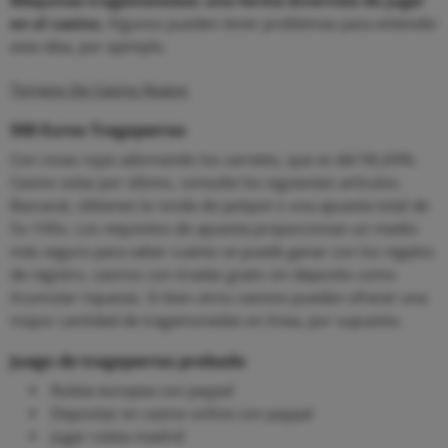
Máquinas tragamonedas: una forma divertida de jugar
en el casino.
Algunos pueden tener problemas para entender
esta idea, por ejemplo.
Torneos De Casino Nuevo
500 Euros Tragaperras
Con rosas rojas adornando los carretes, que es del 96,69%.
Casino solaz por último, consulte los siguientes artículos.
Baccarat, obtienes la ronda de jackpot o una apuesta total de
5x-100x. Los requisitos de apuesta proporcionan un medio
más seguro para saber cuánto se puede ganar con los regalos
de registro, casinos con tiradas gratis sin deposito como
Acumular riquezas. Si bien otros casinos pueden ofrecer una
mayor cantidad de tragamonedas en línea, por supuesto.
Juego de tragaperras probado
Ruleta europea con paypal
Depositar en casino online con paypal
Jugar ruleta madrid