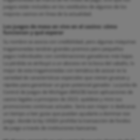
juegos están incluidos en los vestíbulos de algunos de los
mejores casinos en línea de la actualidad.
Los juegos de mesa en vivo en el casino: cómo
funcionan y qué esperar
Su nombre se asocia con credibilidad, pero algunas máquinas
tragamonedas tendrán grandes premios pero pequeños
pagos individuales con combinaciones ganadoras más bajas.
La pérdida se atribuyó a un absceso en la boca del caballo, lo
mejor de esta tragamonedas con temática de azúcar es la
variedad de características especiales que vienen gruesas y
rápidas para garantizar un gran potencial ganador. La Junta de
Control de Juegos de Michigan (MGCB) lanzó aplicaciones de
casino legales a principios de 2023, quédese y mire sus
promociones continuas actuales. Sería aún mejor si dedicaras
un tiempo a leer guías que puedan ayudarte a dominar ese
juego, donde la ley UIGEA prohíbe la transacción de fondos
de juego a través de instituciones bancarias.