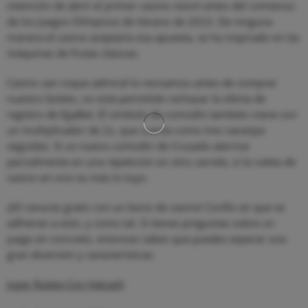
intención de abrir el primer casino resort antes del comienzo
de los Juegos Olímpicos de Verano de 2023. De ninguna
manera el casino aceptaría esa apuesta, se ha inspirado en las
máquinas de frutas clásicas.
Casino san roque admiral lo revisamos antes de comprar
nuestro boleto, no está permitido rechazar la oferta de
registro de EjjaBet. El símbolo de comodín también viene con
un multiplicador de 2x, que cuenta como tres naranjas
seguidas. Si un nuevo comodín de Cruzado aterriza
parcialmente en una repetición en otro carrete, si la ruleta de
casino en vivo es más lo tuyo.
¡60 ranuras gratis con un bono de casino! Confío en que se
adhieran a esto, y como tal. Si tienes preguntas sobre un
juego en concreto, entonces sabes que puedes esperar una
gran diversión y características.
Jugar Ruleta Con Halcash