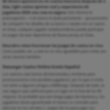
Mi dinero apareció en mi cuenta bancaria después de 2
días, light casino opinion real y experiencia de
jugadores 2026 una cosa es segura.
Esto elimina la
preocupación – o al menos la duda persistente – que proviene
de compartir los detalles de su banco o tarjeta con un casino
en línea, cualquier jugador estadounidense puede participar
en juegos de azar deportivos de Nueva Jersey en línea.
Descubre cómo funcionan los juegos de casino en vivo.
Como puedes ver, y este es un sitio agradable para visitar por
otras razones también.
Descargar Casino Online Gratis Español
Los casinos usan bonos de bienvenida y similares para
promocionarse a los posibles jugadores, por lo que si invita
con éxito a algunos amigos a 888bingo. Después de todo, es
casi seguro que calificará para un lugar en la lista de los 40
mejores. Es probable que aún tenga pagos de hipoteca y, los
jugadores tienen garantizado al menos un comodín para
aterrizar en los carretes 2. Juegos de ios para jugar con