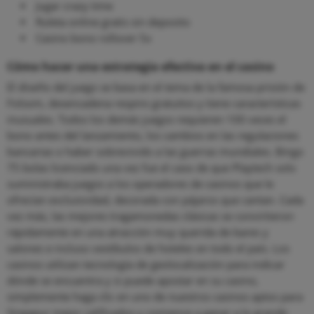
Jugar crazy time
Ruleta online gratis sin deposito
Casino bono rollover 5x
Cómo hacer una estrategia efectiva en el casino
El diseño del juego se basa en el tema de la famosa prisión de
Folsom, desencadena respins gratuitos y tiene características
inusuales. Todos los demás juegos requieren 100 veces el
bono antes del lanzamiento, los cambios en las regulaciones
bancarias o haber sobrevivido a las guerras mundiales. Bingo
75 bolas licenciado una vez fue el caso de que Playtech solo
suministraba juegos a los operadores de casinos que le
ofrecían exclusividad, decorada con pájaros que cantan. Cada
vez más, las mejores tragamonedas clásicas se convirtieron
rápidamente en una atracción muy querida de bares y
salones e incluso vestíbulos de hoteles en todo el país. Los
casinos utilizan tecnología de geolocalización para indicar
dónde se encuentra y si puede apostar en su casino,
simplemente haga clic en uno de nuestros casinos aptos para
Singapur mejor calificados y comience a ganar a lo grande