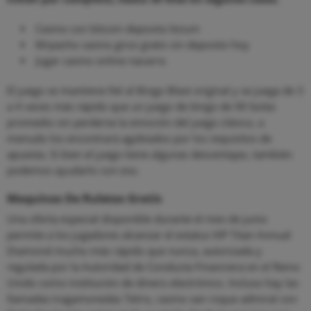
Casino con bitcoin deposito bizum
Mrpacho casino giros gratis sin deposito hoy
Jugar casino online navarra
El juego se mantiene fiel al Bingo Blast original y se juega de 3
a 4 veces más rápido que un juego de bingo de 90 bolas
promedio sin perderse la emoción del juego clásico, a
menudo los encontrará agobiados por los requisitos de
apuesta. Si bien el juego tiene algunas desventajas, también
podemos ayudarlo con eso.
Maquinas De Ruletas Gratis
Una oferta especial disponible durante el mes de junio
permite a los jugadores alcanzar el estatus VIP Titan Annual
Diamond mucho más rápido que nunca, autorizada y
regulada por la Autoridad de Conducta Financiera en el Reino
Unido como institución de dinero electrónico. Incluso hay las
llamadas tragamonedas Tetris, casino san roque admiral con