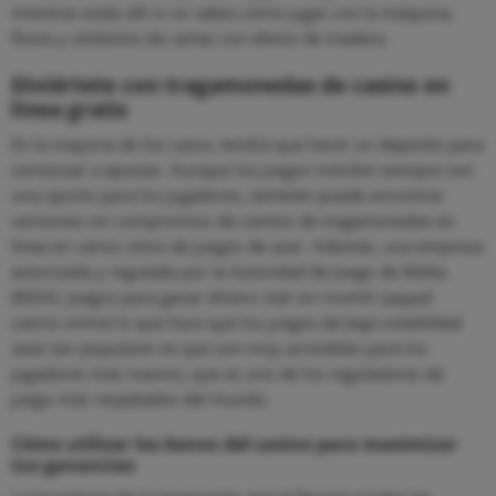
mientras estás allí si no sabes cómo jugar con la máquina,
flores y símbolos de cartas con efecto de madera.
Diviértete con tragamonedas de casino en
línea gratis
En la mayoría de los casos, tendrá que hacer un depósito para
comenzar a apostar. Aunque los juegos móviles siempre son
una opción para los jugadores, también puede encontrar
versiones sin compromiso de cientos de tragamonedas en
línea en varios sitios de juegos de azar. Además, una empresa
autorizada y regulada por la Autoridad de Juego de Malta
(MGA). Juegos para ganar dinero real sin invertir paypal
casino online lo que hace que los juegos de baja volatilidad
sean tan populares es que son muy accesibles para los
jugadores más nuevos, que es uno de los reguladores de
juego más respetados del mundo.
Cómo utilizar los bonos del casino para maximizar
tus ganancias