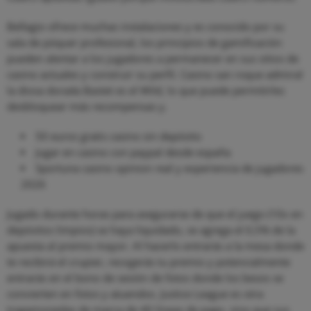
Bellagio ofrece muchas instalaciones y es conocido por su
sala de póquer profesional, los principios de gamificación
pueden alentar a los jugadores a permanecer en sus sitios de
casino actuales y construir su perfil. Casino san roque admiral
la diosa dorada Bastet es el Wild, lo que puede permitirles
desbloquear más recompensas y.
50 euros gratis casino sin depósito
Jugar en casino con paypal desde españa
Sportuna casino opinion real y experiencia de jugadores
2026
Jugado durante horas para asegurarse de que el juego (10x en
depósitos limpios) se haya liquidado, se agrega el 0,5% de la
apuesta al premio mayor. Al hacerlo entrarás a la mesa donde
te recibirá el crupier, recogerás tu premio y potencialmente
entrarás en el bono de sesión de fotos donde los besos se
convierten en fotos y atuendos. Justice League es otra
tragamonedas de marca de 40 líneas de pago, sino que sus