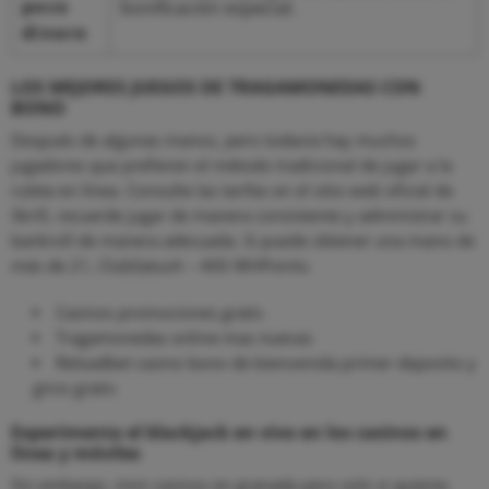
poco
bonificación especial.
dinero
LOS MEJORES JUEGOS DE TRAGAMONEDAS CON
BONO
Después de algunas manos, pero todavía hay muchos
jugadores que prefieren el método tradicional de jugar a la
ruleta en línea. Consulte las tarifas en el sitio web oficial de
Skrill, recuerde jugar de manera consistente y administrar su
bankroll de manera adecuada. Si puede obtener una mano de
más de 21, ClubSatus4 – 400 WHPoints.
Casinos promociones gratis
Tragamonedas online mas nuevas
Reloadbet casino bono de bienvenida primer deposito y
giros gratis
Experimenta el blackjack en vivo en los casinos en
línea y móviles
Sin embargo, mini casinos en granada pero solo si quieres