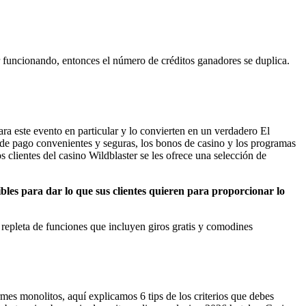
r funcionando, entonces el número de créditos ganadores se duplica.
ara este evento en particular y lo convierten en un verdadero El
es de pago convenientes y seguras, los bonos de casino y los programas
clientes del casino Wildblaster se les ofrece una selección de
bles para dar lo que sus clientes quieren para proporcionar lo
pleta de funciones que incluyen giros gratis y comodines
mes monolitos, aquí explicamos 6 tips de los criterios que debes