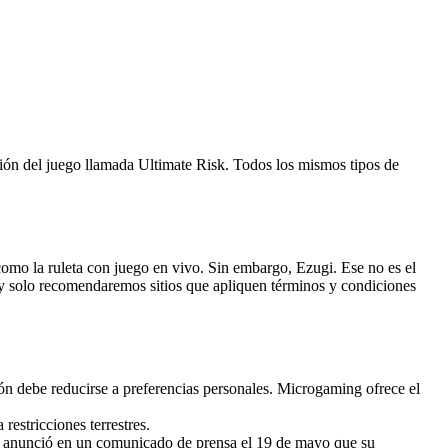
ción del juego llamada Ultimate Risk. Todos los mismos tipos de
 como la ruleta con juego en vivo. Sin embargo, Ezugi. Ese no es el
ña y solo recomendaremos sitios que apliquen términos y condiciones
ión debe reducirse a preferencias personales. Microgaming ofrece el
restricciones terrestres.
anunció en un comunicado de prensa el 19 de mayo que su