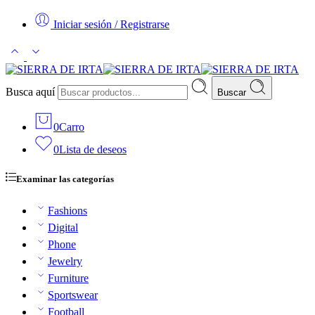
Iniciar sesión / Registrarse
Busca aquí
Buscar
0
Carro
0
Lista de deseos
Examinar las categorías
Fashions
Digital
Phone
Jewelry
Furniture
Sportswear
Football