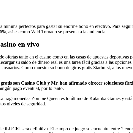
sta minima perfectos para gastar su enorme bono en efectivo. Para segui
6%, así es como Wild Tornado se presenta a la audiencia.
casino en vivo
de ofertas tanto en el casino como en las casas de apuestas deportivas p
ecargar su saldo de dinero real es una tarea fácil gracias a las opcion
usuarios. Como muestra su bono de giros gratis Starburst, a los nuevos 
gratis son Casino Club y Mr, han afirmado ofrecer soluciones flexi
ingún pago eventual, por lo tanto.
La tragamonedas Zombie Queen es lo último de Kalamba Games y está re
ltos niveles de seguridad.
 de iLUCKl será definitiva. El campo de juego se encuentra entre 2 enor