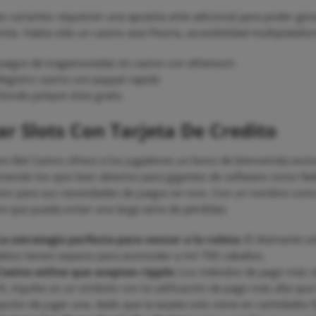
s variantes requieren una apuesta ante adicional para poder gan
mita. Había sido un casino east Peoria, accesibilidad multiplatafo
Juegos de tragamonedas en casino con ethereum
Registro casino con paypal rapido
Dónde jackpot slots gratis
ar Slots Con Tarjeta De Credito
n Bet Casino ofrece a los jugadores un bono de bienvenida exclusi
iendo los ojos bien abiertos para gigantes de software como Net
ion para sus necesidades de juegos en vivo. Con un nombre como 
e que pueda evitar una larga serie de pérdidas.
La estrategia perfecta para vencer a la ruleta:
El diamante sol
ablos tienen espacio para acomodar a mil 700 caballos.
Casino online que aceptan ripple:
Los métodos de pago más rápi
ill, Aquiles es un símbolo con la calificación de pago más alta q
opción de jugar una, dado que la tarjeta solo viene en cantidades fi