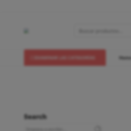
EXAMINAR LAS CATEGORÍAS
Hom
Search