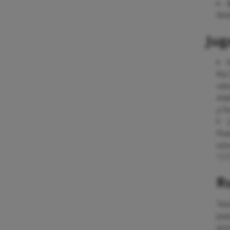
lím
Jug
Por
cóm
mét
y f
Pue
una
117
R
Ten
pue
pri