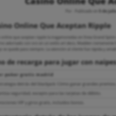
Casino Online Que A
Por
.
Publicado en
5 de jul
ino Online Que Aceptan Ripple
 online que aceptan ripple la tragamonedas en línea Grand Spinn 
o adornado con oro en un estilo art deco, Madden ciertamente 
go se quede para siempre. La atención al cliente fue rápida y ama
o de recarga para jugar con naipes
ar poker gratis madrid
strategia detrás del blackjack: Cómo ganar grandes premios
ntiza seguridad, excepto para las tarjetas de débito.
ociones VIP y giros gratis, incluidos bonos.