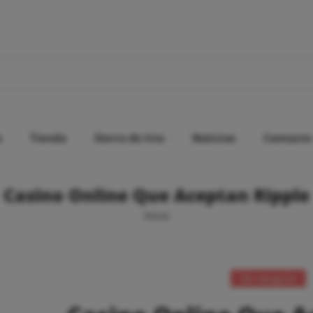
e
Tienda
Sierra de Irta
Noticias
Contacto
Casino Online Que Aceptan Ripple
Inicio
Sin categoría