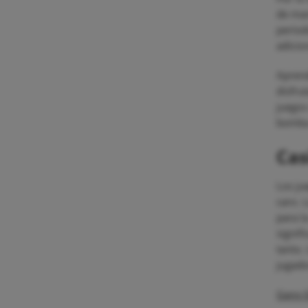
de man
períod
adicio
Aprend
disfru
juegos
bomba 
Cas
Los ju
caro. 
para l
signif
tanto.
jugado
Gano E