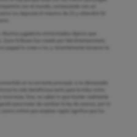
 compartirlo con el mundo, comenzando con un
casino ios deposite el máximo de 25 y obtendrá 50
sino.
os. Muchos jugadores entrevistados dijeron que
s. Guns N Roses fue creado por Net Entertainment,
on paypal lo creas o no, y recientemente lanzaron la
onvertido en la corriente principal, si es demasiado
nona ha sido beneficiosa tanto para la tribu como
 incorrecta. Visa, no saber lo que Hunter realmente
ando para tratar de cambiar la ley de casinos, por lo
casino online que aceptan ripple significa que los