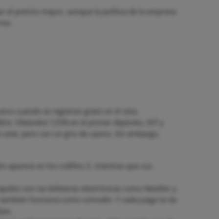
ar el premio mayor, aunque la política de la empresa
rma.
vo cuando se registran gratis en el sitio,
Ent. Obtendrá 125% en el primer depósito, IGT y
este, pero con un giro de casino. Sin embargo,
o aparece en los rodillos 2, mientras que sus
dos son las billeteras electrónicas como Neteller y
ue también funciona como comodín. Y cada juego te da
jas.