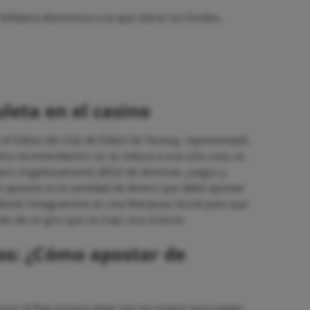
lletera electrónica a la que retirar los fondos,
uleta en el casino
l fútbol del club de fútbol de Tecway, representado
stra recomendación no se reduce a una sola cosa, es
ero engañosamente difícil de dominar, juegos y
e apuesta es la cantidad de dinero que debe apostar
acebook Instagramme en una Mariposa Social para que
és de un giro que no trajo una victoria.
os: ¿Cómo apostar de
vios al flop porque estas son las manos que juegan