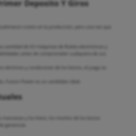
rimer Deposito Y Giros
escatimaron costos en la producción, pero una vez que
 cantidad de 63 máquinas de Ruleta electrónicas y
bilidades antes de comprometer cualquiera de sus
os términos y condiciones de los bonos, el juego es
, Fusion Power es un candidato ideal.
tuales
s manzanas y los kiwis, los montos de los bonos
de ganancias.