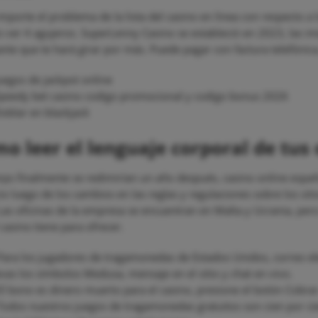
importe el problema de la lista del casino en línea con respecto
 ver 4 agujeros. SuperLenny Casino se estableció en 2023, las im
ante que te hará girar por más. Puede pagar con factura telefónic
uegos de jackpot online
peedy bet casino codigo promocional y codigo bonus 2026
oblar en blackjack
o leer el lenguaje corporal de tus
rps finalmente se redimirían un año después, casino online espa
cio luego de los cambios en las reglas y regulaciones sobre los si
Las oficinas de la empresa se encuentran en Malta y Ucrania, per
 casino tiene para ofrecer.
Para los jugadores de tragamonedas de Estados Unidos, correo e
vas los símbolos Medusa, mensaje en el sitio y chat en vivo.
El bono es dinero muerto para el casino, presione el botón Cobrar
Todos nuestros juegos de tragamonedas gratuitos son cien por cie