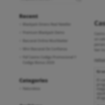
Recent
Cas
Blackjack Dinero Real Neteller
Premium Blackjack Demo
Casino
un val
Baccarat Online Muchbetter
persec
Mini Baccarat De Confianza
leer l
Paf Casino Codigo Promocional Y
Hellsp
Codigo Bonus 2026
Gra
Categories
El c
prog
mega
Naturaleza
aque
drag