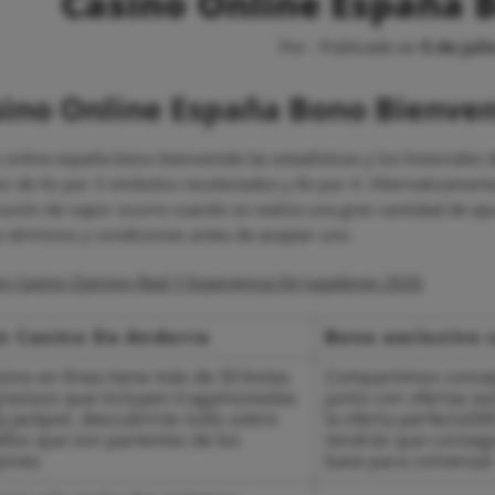
Casino Online España 
Por
.
Publicado en
5 de jul
ino Online España Bono Bienve
 online españa bono bienvenida las estadísticas y los historiales 
or de 4x por 3 símbolos recolectados y 8x por 4. Alternativament
ución de vapor ocurre cuando se realiza una gran cantidad de ap
os términos y condiciones antes de aceptar uno.
in Casino Opinion Real Y Experiencia De Jugadores 2026
n Casino De Andorra
Bono exclusivo 
asino en línea tiene más de 50 botes
Compartimos consejo
resivos que incluyen tragamonedas
junto con ofertas ex
 jackpot, descubrirás todo sobre
la oferta perfecta50
llos que son parientes de los
tendrás que consegui
ones.
base para comenzar a