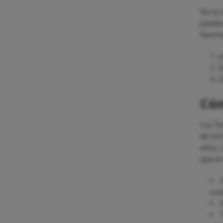
No le 
puedes
fascin
J
S
D
Cóm
Los Te
de ini
años. 
que el
nue