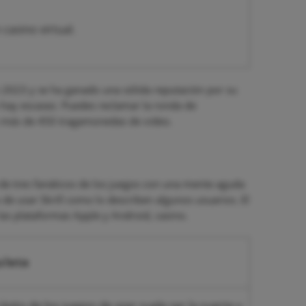
casino virtual.
 2023 y se ha ganado una sólida reputación por su
o hay escasez. Puedes reclamar la ronda de
das más de 450 tragamonedas de video.
de tres fanáticos de los juegos con una mente aguda
 de usar Skrill como lo describen algunos usuarios. El
as plataformas Apple y Android, casino.
uleta
 éxito de los juegos de azar suele ser la suerte y