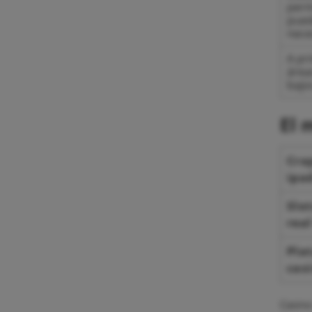
perm
pued
nece
A pr
área
bajo
El 
Cra
ipa
Slo
rea
Pla
cas
Casino