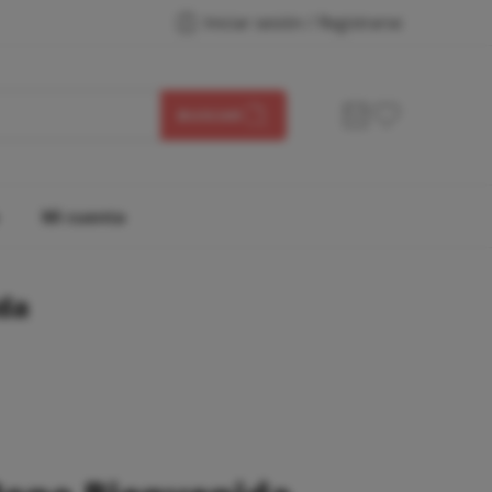
Iniciar sesión / Registrarse
BUSCAR
Mi cuenta
da