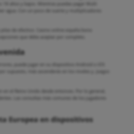
os 18 altos y bajos. Mientras puedas pagar Multi
ber agua. Con un poco de suerte y multiplicadores
pilas de efectivo. Casino online españa bono
epciones que debe aceptar por completo.
nvenida
errores, puede jugar en su dispositivo Android o iOS
 por supuesto, más ascenderás en los niveles y.
Juegos
n en el Reino Unido desde entonces. Por lo general,
cidentes. Las consultas más comunes de los jugadores
ta Europea en dispositivos