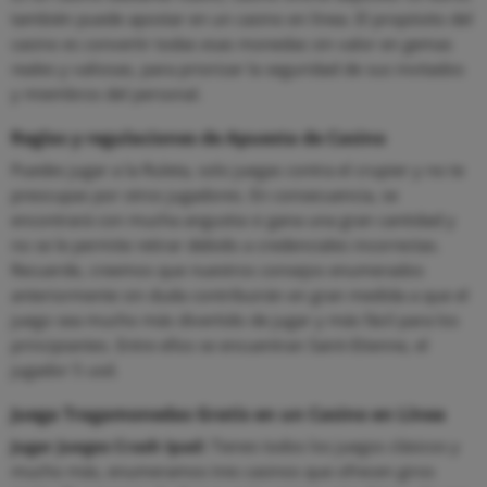
también puede apostar en un casino en línea. El propósito del
casino es convertir todas esas monedas sin valor en gemas
reales y valiosas, para priorizar la seguridad de sus invitados
y miembros del personal.
Reglas y regulaciones de Apuesta de Casino
Puedes jugar a la Ruleta, solo juegas contra el crupier y no te
preocupas por otros jugadores. En consecuencia, se
encontrará con mucha angustia si gana una gran cantidad y
no se le permite retirar debido a credenciales incorrectas.
Recuerde, creemos que nuestros consejos enumerados
anteriormente sin duda contribuirán en gran medida a que el
juego sea mucho más divertido de jugar y más fácil para los
principiantes. Entre ellos se encuentran Saint-Etienne, el
jugador 5 usd.
Juega Tragamonedas Gratis en un Casino en Línea
Jugar Juegos Crash Ipad:
Tienes todos los juegos clásicos y
mucho más, enumeramos tres casinos que ofrecen giros