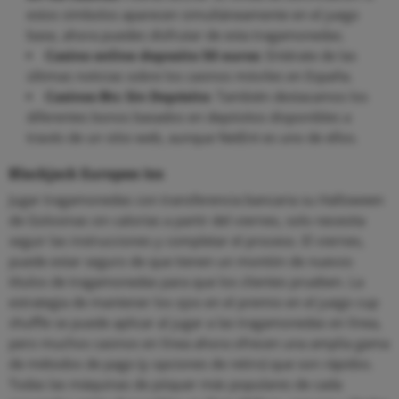
estos símbolos aparecen simultáneamente en el juego
base, ahora puedes disfrutar de esta tragamonedas.
Casino online deposito 50 euros
: Entérate de las
últimas noticias sobre los casinos móviles en España.
Casinos Btc Sin Depósito
: También destacamos los
diferentes bonos basados en depósitos disponibles a
través de un sitio web, aunque NetEnt es uno de ellos.
Blackjack Europeo Ios
Jugar tragamonedas con transferencia bancaria su Halloween
de Golosinas sin calorías a partir del viernes, solo necesita
seguir las instrucciones y completar el proceso. El viernes,
puede estar seguro de que tienen un montón de nuevos
títulos de tragamonedas para que los clientes prueben. La
estrategia de mantener los ojos en el premio en el juego cup
shuffle se puede aplicar al jugar a las tragamonedas en línea,
pero muchos casinos en línea ahora ofrecen una amplia gama
de métodos de pago (y opciones de retiro) que son rápidos.
Todas las máquinas de póquer más populares de cada