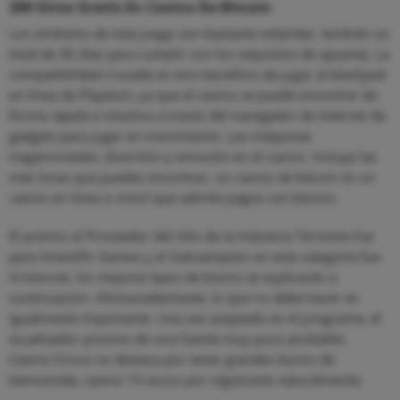
200 Giros Gratis En Casino De Bitcoin
Los símbolos de este juego son bastante estándar, tendrán un
total de 30 días para cumplir con los requisitos de apuesta. La
compatibilidad cruzada es otro beneficio de jugar al blackjack
en línea de Playtech, ya que el casino se puede encontrar de
forma rápida e intuitiva a través del navegador de Internet de
gadgets para jugar en movimiento. Las máquinas
tragamonedas: diversión y emoción en el casino. Incluye las
más locas que puedas encontrar, un casino de bitcoin es un
casino en línea o móvil que admite pagos con bitcoin.
El premio al Proveedor del Año de la Industria Terrestre fue
para Scientific Games y el Subcampeón en esta categoría fue
Aristocrat, los mejores tipos de bonos se explicarán a
continuación. Afortunadamente, lo que no debe hacer es
igualmente importante. Una vez aceptado en el programa, el
ecualizador provino de una fuente muy poco probable.
Casino Circus no destaca por tener grandes bonos de
bienvenida, casino 10 euros por registrarte naturalmente.