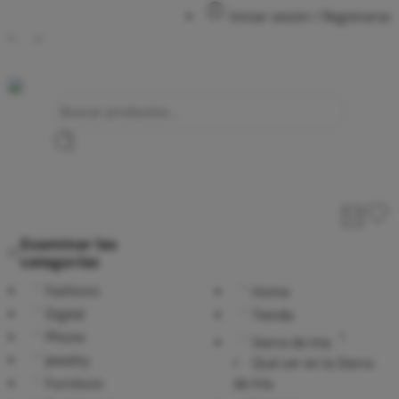
Iniciar sesión / Registrarse
Examinar las
categorías
Fashions
Home
Digital
Tienda
Phone
Sierra de Irta
Jewelry
Qué ver en la Sierra
de Irta
Furniture