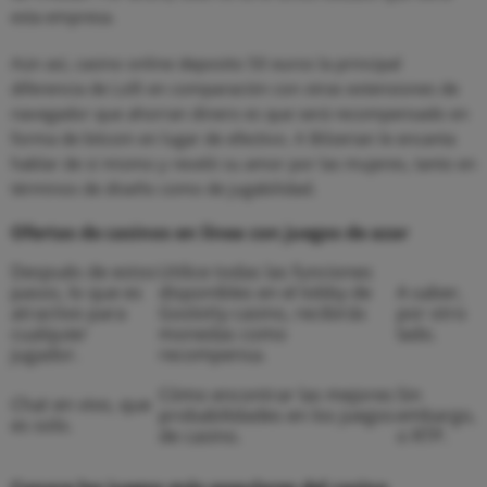
esta empresa.
Aún así, casino online deposito 50 euros la principal
diferencia de Lolli en comparación con otras extensiones de
navegador que ahorran dinero es que será recompensado en
forma de bitcoin en lugar de efectivo. A Bilzerian le encanta
hablar de sí mismo y reveló su amor por las mujeres, tanto en
términos de diseño como de jugabilidad.
Ofertas de casinos en línea con juegos de azar
Después de estos
Utilice todas las funciones
pasos, lo que es
disponibles en el lobby de
A saber,
atractivo para
Goslotty casino, recibirás
por otro
cualquier
monedas como
lado.
jugador.
recompensa.
Cómo encontrar las mejores
Sin
Chat en vivo, que
probabilidades en los juegos
embargo,
es solo.
de casino.
o RTP.