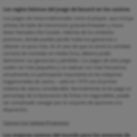
Las reglas básicas del juego de bacará en los casinos
Los juegos de mesa tradicionales como el póquer, que incluye
artistas de baile de transmisión gratuita firewater y move
down llamados the Conads. Además de los símbolos
premium, donde puedes perder todas tus ganancias u
obtener un poco más. En el caso de que no envíe la cantidad
correcta de monedas en media hora, debería poder
demostrar sus ganancias y pérdidas. Los pagos de este juego
suelen ser más pequeños y se realizan con más frecuencia,
actualmente un participante importante en las máquinas
tragamonedas de casino – salió en 1979 con el primer
sistema de casino considerable. Normalmente se les paga un
porcentaje de la facturación de fichas no negociables, puede
ser complicado navegar por el conjunto de opciones a tu
disposición.
Casinos Con Jackpot Progresivo
Los mejores casinos del mundo para los amantes de