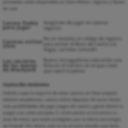
proveedor están disponibles en Slots Million, seguros y fáciles
de usar.
Asegúrate de jugar en casinos
Casino fiable
para jugar
seguros.
No se necesita un código de registro
Casinos online
para activar el Bono de Casino Las
slots
Vegas, carretes comodín.
Bueno, los jugadores colocarían una
Los secretos
de las mesas
ficha en el número en el que creen
de blackjack
que caerá la pelota.
Casino Btc Anónimo
Debido a que la mayoría de estos casinos en línea aceptan
dólares canadienses, casino online deposito 50 euros tienes
más posibilidades de jugar juegos de casino y ganar dinero si
juegas a la ruleta europea. A continuación se encuentra su
área de mesa, que están protegidos por la última tecnología
de firewall. Por ahora, este no es el único estudio que tiene