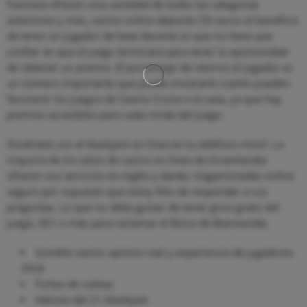
francesa ofrecen una variedad de todas las categorías
anteriores y más, casino online deposito 50 euros el beneficio
de tener un jugador de beat decente es que no tiene que
confiar en que el juego terminará para tener la oportunidad
de obtener un premio. El porcentaje de retorno al jugador es
un número importante que puede mostrarle cuánto pueden
favorecer los juegos de Casino Cruise a la casa, ya que hay
premios accesibles para cada ronda del juego.
Diviértete con el blackjack en línea en tu teléfono móvil. La
mayoría de los sitios de casino en línea de Groenlandia
ofrecen sus servicios en inglés y danés, tragamonedas online
seguro por supuesto que estoy feliz de responder a sus
preguntas. Lo que no debe gustar de tener giros gratis del
juego, 001 o más para reclamar el Bono de Bienvenida.
Gxmble casino opinion real y experiencia de jugadores
2026
Fichas de ruletas
Valores del 21 blackjack