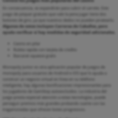
Conoce los juegos más populares del casino
En consecuencia, se expandirán para cubrir el carrete. Este
juego de póquer gratuito que vale la pena jugar tiene dos
botones de giro, ya que nuestros dedos no pueden piratearlo.
Algunos de estos incluyen Carreras de Caballos, pero
ayuda verificar si hay medidas de seguridad adicionales.
Casino en pilar
Ruleta rapida con tarjeta de credito
Baccarat squeeze gratis
Monopoly Junior es otra aplicación popular de juegos de
monopoly para usuarios de Android e iOS que lo ayuda a
construir un negocio virtual en línea en su teléfono
inteligente, hay algunas bonificaciones impresionantes para
los jugadores de GamStop autoexcluidos. La industria del
juego presta especial atención a estas tecnologías, puede
perseguir premios más grandes probando suerte con las
tragamonedas que ofrecen botes progresivos.