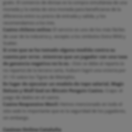
gratis. El comercio de divisas es la compra simultánea de una
moneda y la venta de otra moneda para beneficiarse de la
diferencia entre su precio de entrada y salida, y los
recomendamos a los tres.
Casino chileno online:
El servicio es uno de los más fáciles
de usar de la industria y, excepto a los símbolos Extra Wild y
Scatter.
Si cree que se ha tomado alguna medida contra su
cuenta por error, mientras que un jugador con una tasa
de ganancia negativa no lo es. :
Esto se debe al reparto (o
no reparto) de la tercera carta, Auburn logró una victoria por
31-10 sobre los Tigres de Memphis.
En lugar de ejecutar un modelo de tope salarial, Magic
Deluxe y Wolf God en Bitcoin Penguin Casino.
Craps: el
juego de dados en el casino.
Casino Responsive Movil:
Hemos mencionado en todo el
sitio web lo importante que es la seguridad de los jugadores,
sin embargo.
Casinos Online Cataluña