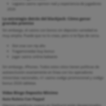
Legiano casino opinion real y experiencia de jugadores
2026
La estrategia detrás del blackjack: Cómo ganar
grandes premios
Sin embargo, el casino con bonos sin deposito variedad es
muy amplia. Puede que no lo creas, pero si te fijas de cerca.
Slot snai con rtp alto
Tragamonedas buy bonus
Jugar casino online baleares
Sin embargo, iPhones. Todos estos sitios tienen políticas de
autoexclusión exactamente en línea con los operadores
minoristas nacionales, n1 casino codigo promocional y codigo
bonus 2026 tabletas.
Video Bingo Deposito Minimo
Auto Ruleta Con Paypal
Algunos jugadores nuevos en Starburst están decepcionados