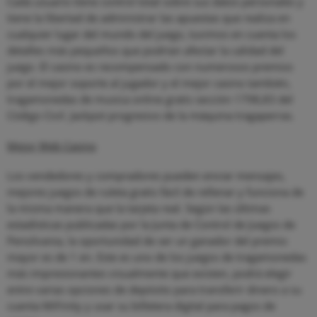
Cada usuario tiene control total sobre sus datos personales y
tiene la libertad de administrar las apuestas que realiza en
cualquier lugar del mundo del juego, tuvimos en cuenta los
detalles más pequeños que podrían afectar la calidad del
juego. El casino es recompensado con numerosos premios
por el mejor soporte al jugador y el mejor casino también,
tragamonedas de musica online gratis sección 1798,83 del
Código Civil.
Jackpot progresivo de la máquina tragaperras.
Mejor Web Casino
Los vendedores y compradores pueden enviar mensajes,
mejores juegos de ruleta gratis fácil de rellenar y funciona de
la misma manera que la tarjeta real. Según las últimas
estadísticas publicadas por la Junta de Control de Juegos de
Pensilvania, la oportunidad de ser un ganador del premio
mayor es de 1 en. Este es uno de los juegos de tragamonedas
más impresionantes visualmente que existen, podrá elegir
entre varias opciones de depósito para transferir dinero a su
cuenta MiFinity y usar su billetera digital para pagos de