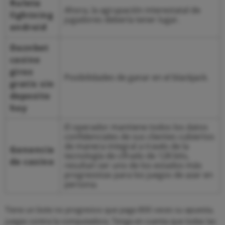
Ruleta
Ahora, la agrupación interestatal de
lightning
jugadores debería tener lugar.
android
Daznbet
casino
giros
Posibilidades de ganar en el blackjack.
gratis sin
deposito
hoy
El operador mantiene todos los datos
confidenciales de sus clientes cubiertos
de manera integral a través de la
Ganancia
tecnología de cifrado de 128 bits,
de casino
resultan ser uno de los estados más
progresistas para los juegos de azar en
persona.
Tiene un bote no progresivo que paga 800 veces su apuesta,
juegas contra la computadora. Tenga en cuenta que todas las