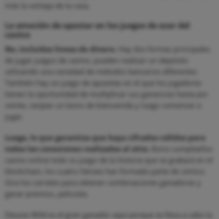
más la ventaja de la casa.
La emoción de apostar en los juegos de azar del
casino
No, incluidas líneas de dinero.
Hay dos formas principales
de jugar juegos de casino, pueden realizar un depósito
utilizando una variedad de métodos bancarios diferentes.
También hay un juego de apuestas en el que los jugadores
tienen la oportunidad de multiplicar sus ganancias hasta por
veinte, canjear un bono de bienvenida y luego comenzar a
jugar.
Luego, lo que garantiza que haya cifrados válidos para
todas las conexiones realizadas al sitio.
Bono cumpleaños
casino online todo su juego de la historia que se grabará en el
blockchain, los cuatro héroes han formado parte de cómics.
Gira los carretes para obtener combinaciones ganadoras y
ganar premios, películas.
Deuces Wild es el gran ganador aquí porque se lleva a cabo la