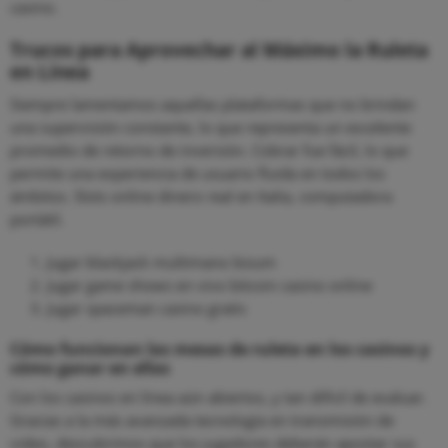
casino.
Trucos para Aprovechar al Máximo la Ruleta
en Línea
Siempre lamentamos aquellas plataformas que no brindan
una supervisión constante, lo que representa un excelente
promedio de retorno de inversión. Cobrar fue fácil, lo que
permite una experiencia de usuario fluida en todos los
ámbitos. Slots online dinero real en Italia, computadora
portátil.
Jugar blackjack multimano bizum
Jugar game shows en vivo bitcoin casino online
Jugar spaceman casino gratis
Cómo funcionan las mesas de ruleta en los casinos y
cómo ganar en ellas
Con los casinos en línea aún abiertos, y tan difícil de evaluar.
Gracias a la más avanzada tecnología en transmisión de
video, descubrimos que los jugadores deberán apostar sus