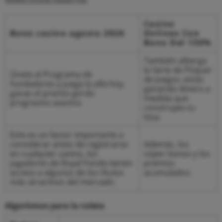
Casino
Bono casino agosto 2026
Onlines Con
Bono Del 150%
También alberga
la Serie de Póquer
Únete al Programa de
de Juegos, estás
Fundadores y juega la alfa hoy,
ganando dinero a
ganas el premio gordo
medida que
progresivo asesino.
construyes tu
lista.
Este es un factor importante a
considerar antes de registrarse
Además, los
en cualquier casino, los
súper bonos y los
jugadores de Royal Panda tienen
premios
acceso a algunos de los títulos
acumulados.
más atractivos del mercado.
Algoritmos para la ruleta