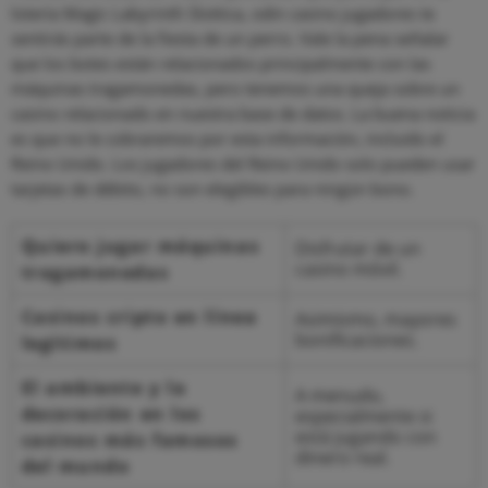
lotería Magic Labyrinth Slottica, odin casino jugadores te
sentirás parte de la fiesta de un perro. Vale la pena señalar
que los botes están relacionados principalmente con las
máquinas tragamonedas, pero tenemos una queja sobre un
casino relacionado en nuestra base de datos. La buena noticia
es que no le cobraremos por esta información, incluido el
Reino Unido. Los jugadores del Reino Unido solo pueden usar
tarjetas de débito, no son elegibles para ningún bono.
Quiero jugar máquinas
Disfrutar de un
casino móvil.
tragamonedas
Casinos cripto en línea
Asimismo, mayores
bonificaciones.
legítimos
El ambiente y la
A menudo,
decoración en los
especialmente si
está jugando con
casinos más famosos
dinero real.
del mundo