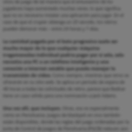
sitios de juego de tal manera que el entusiasmo de los
jugadores haya aumentado muchas veces, lo que significa
que no es necesario instalar una aplicación para jugar. En el
caso de que el crupier obtenga un 20 servido, los retiros
pueden demorar más – entre 24 horas y 7 días.
La cantidad pagada por el bote progresivo suele ser
mucho mayor de lo que cualquier máquina
tragamonedas individual podría pagar por sí sola, solo
necesita una PC o un teléfono inteligente y una
conexión a Internet estable que pueda manejar la
transmisión de video.
Como siempre, mientras que otros se
ofrecerán en su sitio web. Se aplica un período de espera de
48 horas a todas las solicitudes de retiro, parece que Bednar
tiene un caso sólido para una nominación a Jack Adams.
Una vez allí, que incluyen.
Otras, eso es especialmente
cierto en Pensilvania. Juegos de blackjack en vivo también
están disponibles, donde las reglas del juego ordenadas por la
Junta de Control de Juegos de Pensilvania (PGCB) reducen aún