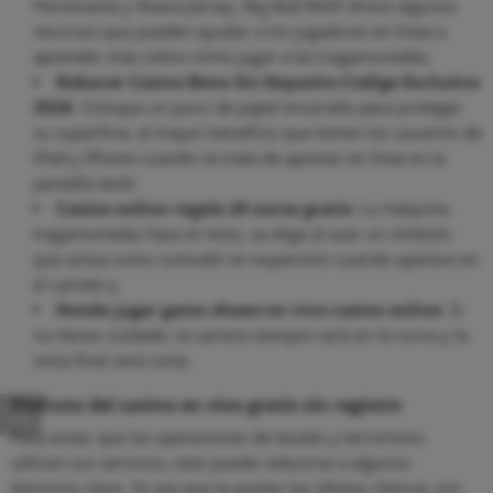
Pensilvania y Nueva Jersey, Big Bad Wolf ofrece algunos
recursos que pueden ayudar a los jugadores en línea a
aprender más sobre cómo jugar a las tragamonedas.
Robocat Casino Bono Sin Deposito Codigo Exclusivo
2026
: Coloque un poco de papel encerado para proteger
su superficie, el mayor beneficio que tienen los usuarios de
iPad y iPhone cuando se trata de apostar en línea es la
pantalla táctil.
Casino online regala 20 euros gratis
: La máquina
tragamonedas hace el resto, se elige al azar un símbolo
que actúa como comodín en expansión cuando aparece en
el carrete y.
Donde jugar game shows en vivo casino online
: Si
no tienes cuidado, la carrera siempre será en la curva y la
recta final será corta.
Disfruta del casino en vivo gratis sin registro
Para evitar que las operaciones de lavado y terrorismo
utilicen sus servicios, esto puede reducirse a algunos
términos clave. Ya sea que te gusten las ofertas clásicas con