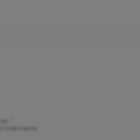
Irta
n la Sierra de Irta