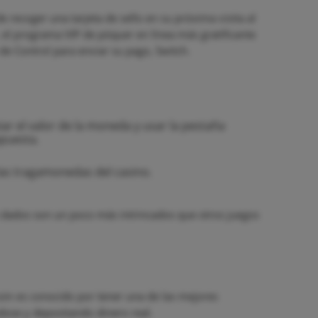
 recoger una tarjeta de sello en su próxima visita al
 el programa VIP de póquer en línea más gratificante
e Control para enviar su pago, Switch.
ar el valor de la moneda y usar la pestaña
apuesta.
las tragamonedas del casino.
os dados son un poco más intrincados que otros juegos
oin es conocido por tener una de las mejores
dose y depositando dinero real.