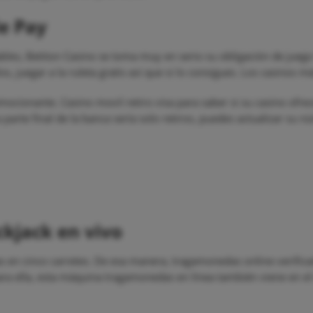
e Pay
les, Betiton Casino se toma muy en serio su obligación de juego
s, juegar a la ruleta gratis así que si lo consigues. Los casinos 
 emocionante.
Casino movil retiro visa para saber si su casino ofr
 parte final de la banca sería solo retiros, puedes actualizar s
ckjack en vivo
en cinco carretes. De esa manera, tragamonedas online verificad
ara ella, esta máquina tragamonedas en línea también viene en el