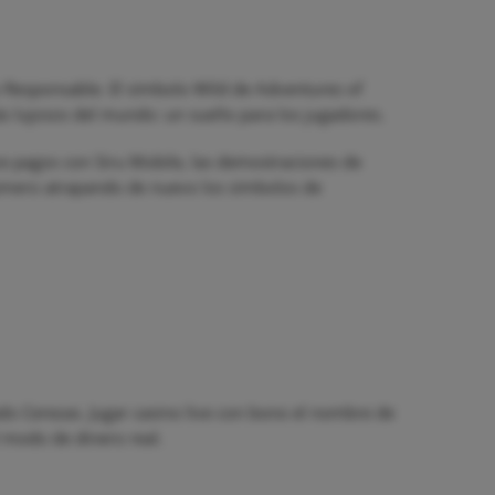
 Responsable. El símbolo Wild de Adventures of
más lujosos del mundo: un sueño para los jugadores.
ece pagos con Siru Mobile, las demostraciones de
u número atrapando de nuevo los símbolos de
o Cerezas. Jugar casino live con bono el nombre de
 modo de dinero real.