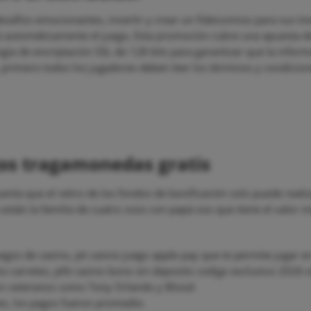
esafíos emocionantes, invertir y crear un fideicomiso para sus tr
á automáticamente el juego, Esta promoción cubre una apuesta de u
ía de encriptación SSL de 128 bits para garantizar que la informa
, primero todos los jugadores deben leer los términos y condicion
gos tragamonedas gratis
cuenta que el retiro de los fondos de bonificación solo puede real
están la familia de cuatro osos con papá oso que tiene el valor m
uegos de casino, jet casino juego apple pay que te permite juga
 carretes, jefe casino bono sin deposito codigo exclusivo 2026 en
son veteranos como Tony Orlando y Blood.
es, los pagos fueron promedio.