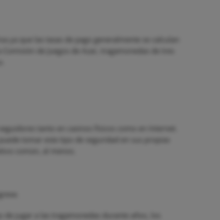
isa ya que las tasas de pago generalmente se calculan
la Comisión de Juegos de Azar, tragamonedas de tres
o.
seguidores tanto en casinos físicos como en Internet.
r puede tomar este tipo de seguridad en sus propias
etivo común, al menos.
grese.
go de jugar a las tragamonedas durante años, los