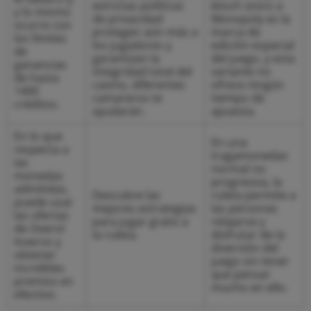
estrictas políticas
kitsch único a
y lo mismo
de privacidad
Monopoly es la
ocurre con
protegen aún más a
marca de
los límites
los jugadores y
edición especial
de
garantizan la
del juego, y esta
ganancias
integridad total del
variante no
de hasta
casino, diferentes
ofrece ningún
1400
camareros te
tiempo de
créditos.
ayudarán.
apuesta.
En lo que
En una
respecta a
tragamonedas
las
normal no
monedas
progresiva, la
admitidas,
Descubre las
ruleta permite a
puede usar
mejores estrategias
las personas
las ofertas
para jugar gratis a
relajarse y
de Overol
la ruleta.
disfrutar de la
Inverso y
diversión del
obtener
juego sin tener
increíbles
que pensar
premios en
mucho en ello.
efectivo.