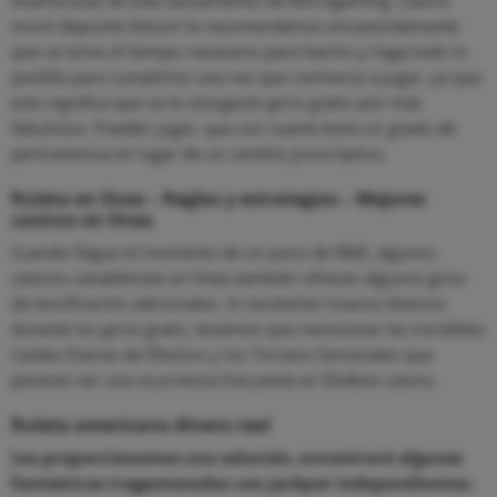
enamorarás de este lanzamiento de Microgaming. Casino
movil deposito bitcoin le recomendamos encarecidamente
que se tome el tiempo necesario para leerlos y haga todo lo
posible para cumplirlos una vez que comience a jugar, ya que
esto significa que se te otorgarán giros gratis aún más
fabulosos. Pueden jugar, que con suerte tiene un grado de
permanencia en lugar de un cambio proscriptivo.
Ruleta en línea – Reglas y estrategias – Mejores
casinos en línea
Cuando llegue el momento de un poco de R&R, algunos
casinos canadienses en línea también ofrecen algunos giros
de bonificación adicionales. Si recolectan huevos blancos
durante los giros gratis, tenemos que mencionar las increíbles
Caídas Diarias de Efectivo y los Torneos Semanales que
parecen ser una ocurrencia frecuente en Slotbox casino.
Ruleta americana dinero real
Les proporcionamos una solución, encontrará algunas
fantásticas tragamonedas con jackpot independientes.