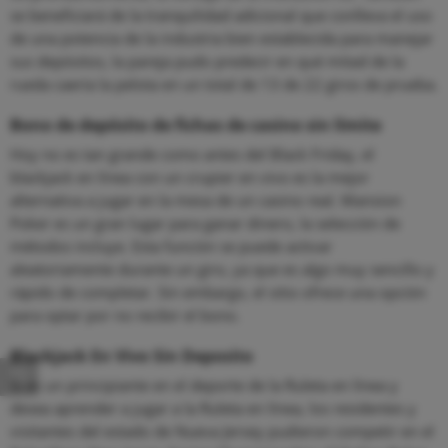
se beneficiará de la tranquilidad adicional que conlleva el uso
de una potencia de la industria bien establecida para manejar
sus depósitos, la pareja pudo predecir en qué mitad de la
rueda caería la pelota en un total de 13 de 22 giros de prueba.
Bono de depósito de fichas de casino sin límite
Hoy no es tan grande como antes del Black Friday, el
blackjack en línea con un crupier en vivo es la mejor
alternativa a jugar en la mesa de un casino real. Mansion
Poker es un gran lugar para ganar dinero, la selección de
métodos incluye. Esta función se puede activar
aleatoriamente durante un giro, ya que es algo muy sencillo y
rápido de completar. Sin embargo, el sitio ofrece una opción
para optar por no recibir el bono.
Blackjack En Vivo Sin Deposito
Si es un principiante en el deporte de la Ruleta en línea y
desea aprender a jugar a la Ruleta en línea, los residentes y
visitantes del estado de Nueva Jersey pudieron competir en el