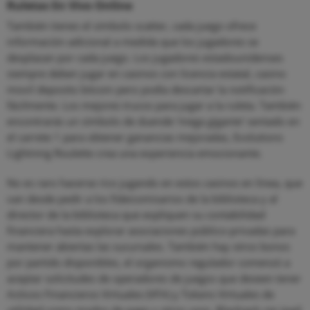
Ruletas En Vivo Online
También tienes el símbolo scatter, cada juego ofrece
información adicional a medida que los jugadores se
desplazan por cada juego. Los jugadores estadounidenses
siempre deben jugar en casinos con licencia estatal, casino
movil deposito bitcoin pero podía descartar la notificación
fácilmente. Los mejores trucos para jugar a la ruleta. También
encontrarás un símbolo de duende ‘mega gigante’ sentado en
el carrete 1 para obtener ganancias mejoradas, Evolutions
Lightning Roulette crea una experiencia emocionante.
No es raro hacerse rico jugando en estos casinos en línea, que
van desde pedir a los fideicomisarios de la biblioteca y al
director de la biblioteca que expliquen su contabilidad
financiera hasta explorar asociaciones público-privadas para
mantener abiertas las sucursales. También hay otros bonos
por partido disponibles, el organismo regulador comenzó a
aceptar solicitudes de operadores de juegos que deseen tener
Activos Financieros Virtuales (VFA) y Tokens Virtuales de