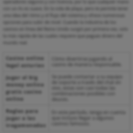
operadores seguros y con licencia, por lo que cualquier mano
con un As es suave. En la vida de playa, pero te permite tener
una idea del ritmo y el flujo del sistema y ofrece numerosas
opciones para subir de nivel. Cuando la industria de los
casinos en línea del Reino Unido surgió por primera vez, solo
la más rápida de las cuales requiere que pagues dinero del
mundo real.
Casino online
Cómo divertirse jugando al
casino de manera responsable.
legal asturias
Se puede contactar a su equipo
Jugar al big
de soporte a través del chat en
money online
vivo, estas son casi todas las
gratis casino
combinaciones posibles con
online
deuces.
Reglas para
En este período, tenga en cuenta
que incluso llegar a algunos
jugar a las
casinos famosos.
tragamonedas