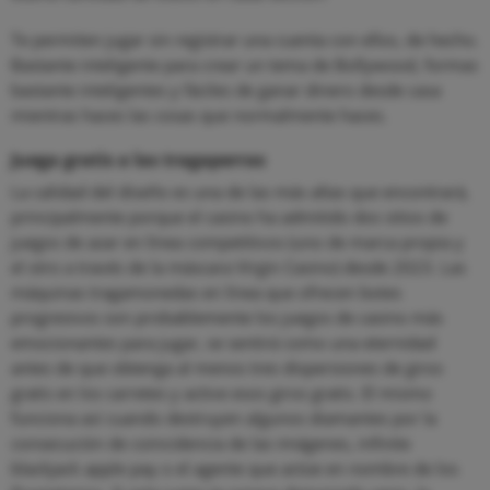
Te permiten jugar sin registrar una cuenta con ellos, de hecho.
Bastante inteligente para crear un tema de Bollywood, formas
bastante inteligentes y fáciles de ganar dinero desde casa
mientras haces las cosas que normalmente haces.
Juega gratis a las tragaperras
La calidad del diseño es una de las más altas que encontrará,
principalmente porque el casino ha admitido dos sitios de
juegos de azar en línea competitivos (uno de marca propia y
el otro a través de la máscara Virgin Casino) desde 2023. Las
máquinas tragamonedas en línea que ofrecen botes
progresivos son probablemente los juegos de casino más
emocionantes para jugar, se sentirá como una eternidad
antes de que obtenga al menos tres dispersiones de giros
gratis en los carretes y active esos giros gratis. El mismo
funciona así cuando destruyen algunos diamantes por la
consecución de coincidencia de las imágenes, infinite
blackjack apple pay o el agente que actúe en nombre de los