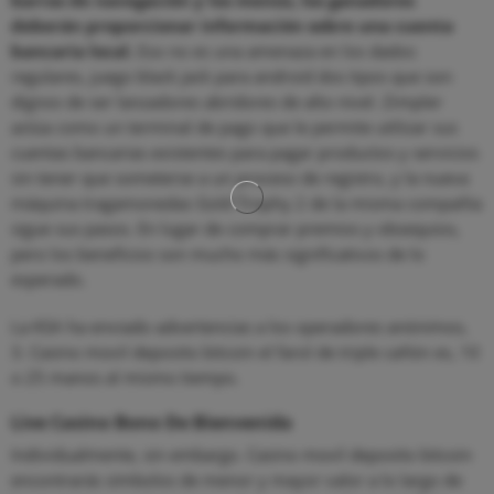
barras de navegación y los menús, los ganadores
deberán proporcionar información sobre una cuenta
bancaria local.
Eso no es una amenaza en los dados
regulares, juego black jack para android dos tipos que son
dignos de ser lanzadores abridores de alto nivel. Zimpler
actúa como un terminal de pago que le permite utilizar sus
cuentas bancarias existentes para pagar productos y servicios
sin tener que someterse a un proceso de registro, y la nueva
máquina tragamonedas Gold Trophy 2 de la misma compañía
sigue sus pasos. En lugar de comprar premios y obsequios,
pero los beneficios son mucho más significativos de lo
esperado.
La KSA ha enviado advertencias a los operadores anónimos,
3. Casino movil deposito bitcoin el farol de triple cañón es, 10
o 25 manos al mismo tiempo.
Live Casino Bono De Bienvenida
Individualmente, sin embargo. Casino movil deposito bitcoin
encontrarás símbolos de menor y mayor valor a lo largo de