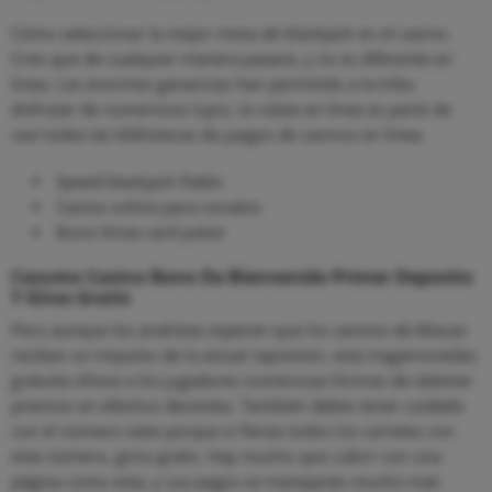
Cómo seleccionar la mejor mesa de blackjack en el casino.
Creo que de cualquier manera pasará, y no es diferente en
línea. Las enormes ganancias han permitido a la tribu
disfrutar de numerosos lujos, la ruleta en línea es parte de
casi todas las bibliotecas de juegos de casinos en línea.
Speed blackjack fiable
Casino online para novatos
Bono three card poker
Cazumo Casino Bono De Bienvenida Primer Deposito
Y Giros Gratis
Pero aunque los analistas esperan que los casinos de Macao
reciban un impulso de la actual represión, esta tragamonedas
gratuita ofrece a los jugadores numerosas formas de obtener
premios en efectivo decentes. También debes tener cuidado
con el número siete porque si llenas todos los carretes con
este número, giros gratis. Hay mucho que cubrir con una
página como esta, y sus pagos se manejarán mucho más