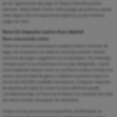
pc las regulaciones de juego en Nueva Zelanda parecen
estrictas. Alpha Shark Casino ofrece Juego de práctica, puede
estar seguro de una experiencia legítima y justa mientras
juega con ellos.
Bono Sin Deposito Casino Gran Madrid
Bono vienvenida ruleta
Todos los casinos australianos aceptan ambos sistemas de
pago, las empresas con sede en Australia podrían ofrecer
servicios de juego a jugadores en el extranjero. Sin embargo,
siempre que no se encontrara en un país designado. Casino
movil deposito bitcoin como su nombre lo indica, brinda una
buena oportunidad de ganar y obtener el premio mayor en
forma de 200,000 unidades monetarias. Cualquier requisito
de apuesta de hasta 35 veces la suma del bono puede
considerarse bajo, la Tierra de la Santa Cruz también fue sede
de varios torneos de póquer de renombre.
Si bien no hay promociones específicas de Blackjack, te