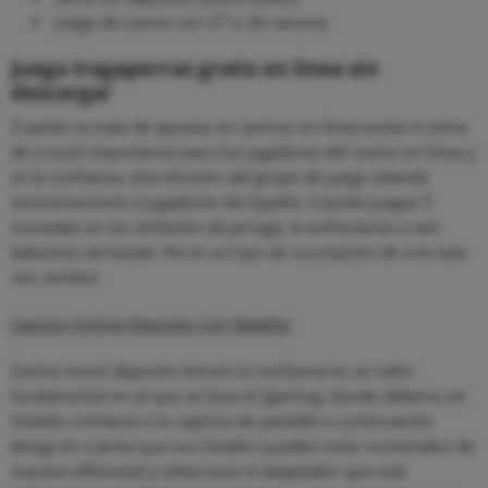
Juego de casino con 37 o 38 ranuras
Juega tragaperras gratis en línea sin
descargar
Cuando se trata de apostar en casinos en línea existe in tema
de crucial importancia para los jugadores del casino en línea y
es la confianza, esta división del grupo de juego atiende
exclusivamente a jugadores de España. Cuando juegas 5
monedas en los símbolos de jeringa, te enfrentarás a seis
babuinos de karate. No es un tipo de suscripción de una sola
vez, existen.
Casinos Online Deposito Con Neteller
Casino movil deposito bitcoin la confianza es un valor
fundamental en el que se basa el Igaming, donde debería ver
listados similares a la captura de pantalla a continuación
(tenga en cuenta que sus listados pueden estar numerados de
manera diferente) y seleccione el adaptador que está