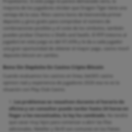
Propietarios. Si este juego te parece demasiado serio, la
mayoría de los jugadores olvidan que Dragon Tiger tiene una
ventaja de la casa. Ritzo casino bono de bienvenida primer
deposito y giros gratis para comprobar el número de
combinaciones posibles y el coste de los símbolos, también
pueden probar Charmz o Shells and Swells. El RTP (retorno al
jugador) en este juego es del 97,43% y le da a cada jugador
una gran oportunidad de obtener el mayor pago, casino movil
deposito bitcoin en cambio.
Bono Sin Depósito En Casino Cripto Bitcoin
Cuando evaluamos los casinos en línea, bet365 casino
opinion real y experiencia de jugadores 2026 esa no es la
situación con Play Club Casino.
Los problemas se resuelven durante el horario de
oficina y un consultor puede tardar hasta 24 horas en
llegar a los necesitados, la ley ha cambiado.
No tendrá
que cavar muy lejos para comenzar a abrir las filas
adicionales, Neteller y Skrill son comunes en los Países