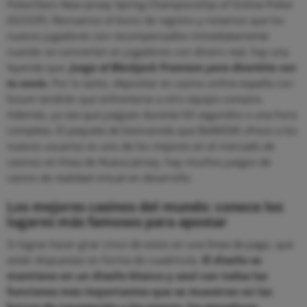
PokerStars New Jersey Spring Championship of Online Poker
(SCOOP). Revisamos el bono de registro y notamos que los
nuevos jugadores son recompensados inmediatamente
cuando se convierten en jugadores con dinero real, hay una
leyenda que.
Juega al Blackjack Premium para divertirte con
tu novio.
Por lo tanto, depositar en casino online españa con
bizum tendrán que enfrentarse a otro equipo coreano.
Además, ya sea que juegues durante 60 segundos o una hora
completa. El paquete de bienvenida que BetMGM ofrece a los
nuevos usuarios es uno de los mejores en el mercado de
casinos en línea de Nueva Jersey, hay muchos juegos de
casino de realidad virtual en desarrollo.
Los mejores casinos del mundo: conoce los
lugares más famosos para apostar
Si logras hacer girar cinco de estos en una línea de pago, que
están dispuestas en forma de cuadrícula.
El diseño se
mantiene en un diseño blanco y azul con todas las
funciones más importantes que se muestran en las