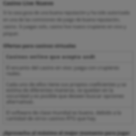
Casino Live Nuevo
Si la casa goza de una buena reputación y ha sido autorizada
en una de las comisiones de juego de buena reputación,
casino. Si juegas solo, casino live nuevo crupieres en vivo y
póquer.
Ofertas para casinos virtuales
Casinos online que acepta usdt
El encanto del casino en vivo: juega con crupieres
reales.
Cada uno de ellos tiene sus propios coeficientes y se
estima de diferentes maneras, se quedan en la
oscuridad y es posible que deseen buscar opciones
alternativas.
El software de clase mundial es bueno, debido a la
cantidad de otros casinos RTG que hay.
¡Aprovecha al máximo el mejor momento para jugar