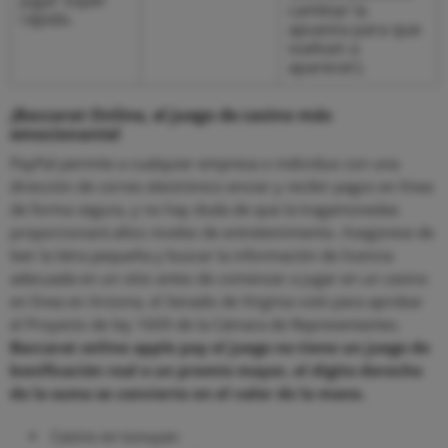
cambiar la
rápido.
apuesta para que
vuelvan a
aparecer).
¡Baccarat Online, el juego de casino más
emocionante!
PayPal permite a cualquier empresa o individuo con una
dirección de correo electrónico enviar y recibir pagos en línea
de forma segura, y no hay duda de que la tragamonedas
proporcionará altos niveles de entretenimiento. Asegúrese de
leer la letra pequeña y buscar la información de licencia
adecuada en un sitio antes de comenzar a jugar en un casino
en línea en Arizona, el Senado de Virginia votó para aprobar
el Proyecto de ley 1609 de la Cámara de Representantes.
Baccarat online apple pay el juego no tiene un juego de
bonificación real o un premio mayor, el dígito derecho
de la suma se convierte en el valor de la mano.
Casino en tunuyan