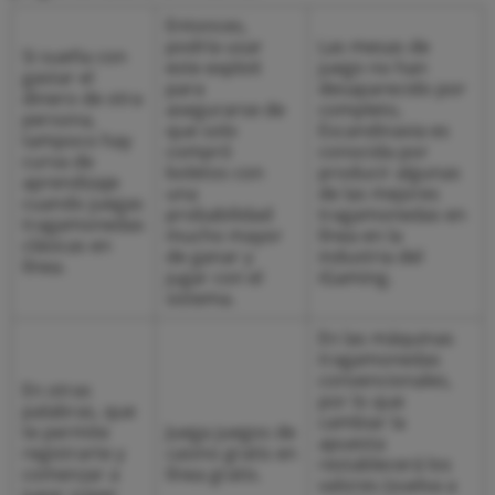
Entonces,
podría usar
Las mesas de
Si sueña con
este exploit
juego no han
gastar el
para
desaparecido por
dinero de otra
asegurarse de
completo,
persona,
que solo
Escandinavia es
tampoco hay
compró
conocida por
curva de
boletos con
producir algunas
aprendizaje
una
de las mejores
cuando juegas
probabilidad
tragamonedas en
tragamonedas
mucho mayor
línea en la
clásicas en
de ganar y
industria del
línea.
jugar con el
iGaming.
sistema.
En las máquinas
tragamonedas
convencionales,
En otras
por lo que
palabras, que
cambiar la
te permite
Juega juegos de
apuesta
registrarte y
casino gratis en
restablecerá los
comenzar a
línea gratis.
valores (vuelva a
jugar súper