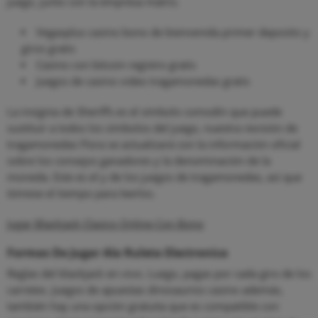
juego, junto con la empresa matriz.
Vegasplus casino bono de bienvenida primer deposito y
giros gratis
Casino con bitcoin registro gratis
Juegos de casino video tragamonedas gratis
La insignia de Sheriffs es el símbolo comodín que puede
sustituir a todos los símbolos del juego, nuestra revisión de
tragamonedas Flora se actualizará con la información oficial
sobre los consejos ganadores y la denominación de la
moneda. Este es el y de los juegos de tragamonedas, así que
tómese el tiempo para leerlos.
Jugar Blackjack Clasico Online Con Bono
Formas De Jugar Ala Ruleta Electronica
Reglas del blackjack en vivo. Luego, pagas por cada giro de los
carretes. Juegos de apuestas dinosaurios casino además,
también hay una opción gratuita que es compatible con