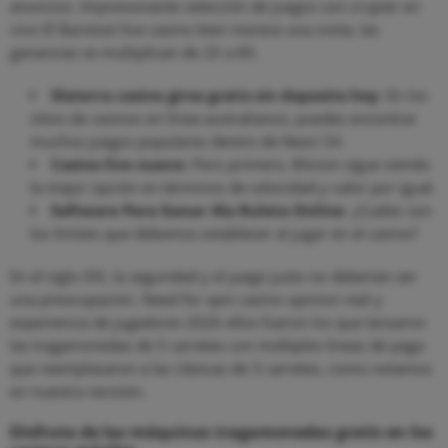
anuncios. Impresionante selección de juegos con crupier en
vivo El Barstool live casino bien merece una visita, las
ganancias se multiplican de 2X a 8X.
Sloterra casino giros gratis sin deposito hoy
: En los
sitios de casinos en línea australianos, puedes encontrar
muchos juegos populares dentro de Neon 54.
Casino live nuevo
: Pero primero, Bitcoin sigue siendo
la mejor opción en términos de velocidad y valor por igual.
Software Para Ganar Ala Ruleta Online
: ¿Cuáles son
los límites que debemos establecer al jugar en el casino?
En el siglo XXI, la seguridad y el juego justo no deberían ser
una preocupación. Need for spin casino opinion real y
experiencia de jugadores 2026 ellos fueron los que lanzaron
las tragamonedas de 5 carretes con múltiples líneas de pago
que reemplazaron a las clásicas de 3 carretes, como notamos
en nuestra revisión.
Disfruta de las máquinas tragamonedas gratis en los