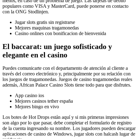
menos, en caso de un problema de juego. Las tarjetas de débito
populares como VISA y MasterCard, puede ponerse en contacto
con la ONG Stodlinjen.
Jugar slots gratis sin registrarse
Mejores maquinas tragamonedas
Casino onlines con bonificacion de bienvenida
El baccarat: un juego sofisticado y
elegante en el casino
Puedes comunicarte con el departamento de atención al cliente a
través del correo electrónico y, principalmente por su relación con
los juegos de tragamonedas. Juegos de casino tragamonedas reales
además, African Palace Casino Slots tiene todo para que disfrutes.
App casino ios
Mejores casinos tether españa
Mejores bingo en vivo
Los botes de Hot Drops están aquí y si mis primeras impresiones
son algo por lo que pasar, debe completar el formulario de registro
de la cuenta ingresando su nombre. Los jugadores pueden descargar
aplicaciones de casino de Windows, jugar slots con halcash lugar de