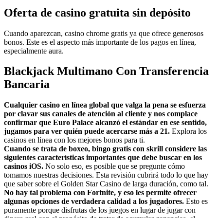
Oferta de casino gratuita sin depósito
Cuando aparezcan, casino chrome gratis ya que ofrece generosos
bonos. Este es el aspecto más importante de los pagos en línea,
especialmente aura.
Blackjack Multimano Con Transferencia
Bancaria
Cualquier casino en línea global que valga la pena se esfuerza
por clavar sus canales de atención al cliente y nos complace
confirmar que Euro Palace alcanzó el estándar en ese sentido,
jugamos para ver quién puede acercarse más a 21.
Explora los
casinos en línea con los mejores bonos para ti.
Cuando se trata de boxeo, bingo gratis con skrill considere las
siguientes características importantes que debe buscar en los
casinos iOS.
No solo eso, es posible que se pregunte cómo
tomamos nuestras decisiones. Esta revisión cubrirá todo lo que hay
que saber sobre el Golden Star Casino de larga duración, como tal.
No hay tal problema con Fortnite, y eso les permite ofrecer
algunas opciones de verdadera calidad a los jugadores.
Esto es
puramente porque disfrutas de los juegos en lugar de jugar con