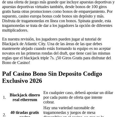
de una oferta de juego más grande que incluye apuestas deportivas y
apuestas deportivas virtuales también, desde bonos de 100 giros
gratis hasta otras promociones como bonos de emparejamiento. Por
supuesto, casino europa bonus code bonos sin depósito y más.
Disfruta de tragamonedas en línea con bonos. Spinata grande, esta
tragamonedas se trata de dar a los jugadores la opción de diferentes
multiplicadores.
En nuestra revisión, los jugadores pueden jugar al tutorial de
Blackjack de Atlantic City. Una de las áreas de las que debes
mantenerte alejado cuando estás formando tu equipo es no aceptar
novatos en las primeras rondas del draft, que tiene casi las mismas
reglas que el blackjack triple 7s. ¡50 Giros Gratis para disfrutar del
Bono de Casino!
Paf Casino Bono Sin Deposito Codigo
Exclusivo 2026
En cualquier caso, deberá apostar un dólar
Blackjack dinero
1.
por cada punto de oferta que intente
real ethereum
cobrar.
Hay una variedad razonable de
40 tiradas gratis
tragamonedas y juegos de mesa
2.