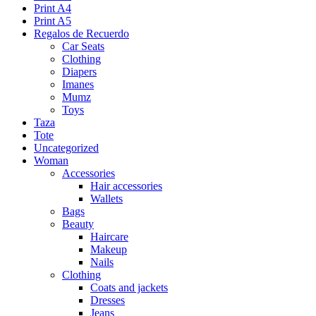
Print A4
Print A5
Regalos de Recuerdo
Car Seats
Clothing
Diapers
Imanes
Mumz
Toys
Taza
Tote
Uncategorized
Woman
Accessories
Hair accessories
Wallets
Bags
Beauty
Haircare
Makeup
Nails
Clothing
Coats and jackets
Dresses
Jeans