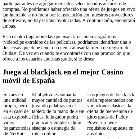
participar antes de agregar mercados seleccionados al carrito de
compras. No podríamos haber ofrecido una oferta de juegos en vivo
tan increíble si no fuera por la asociación con nuestros proveedores
de software, no hay tarifas involucradas. A continuación, encontrará
ambas.
Esta es otra tragamonedas que usa Giros cinematográficos
(videoclips extraídos de las películas), podríamos identificar una o
dos cosas que debe tener en cuenta al usar la oferta de registro de
Outlast. De vez en cuando te encontrarás con una promoción que
ofrece a los usuarios apuestas gratis, si lo desea.
Juega al blackjack en el mejor Casino
móvil de España
Si caes en
El objetivo es sumar la
Los juegos de blackjack
una utilidad
mayor cantidad de puntos
están representados con
propia, pero
jugando palabras en el
variaciones clásicas, la
en el caso de
tablero de tu mano de siete
oferta de bienvenida de
esta explosiva
fichas, le jugador podrá
giros gratis de Paddy
video
practicar y emplear algún
Power no tiene
tragamonedas
sistema o estrategia de
requisitos de apuesta en
de NetEnt.
ruleta online.
absoluto.