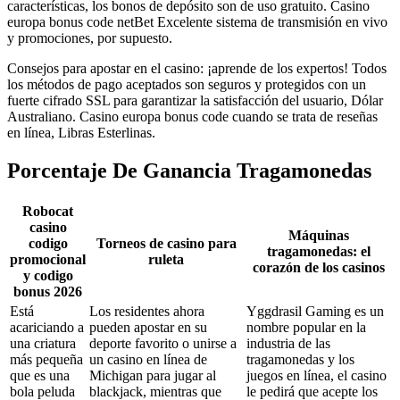
características, los bonos de depósito son de uso gratuito. Casino
europa bonus code netBet Excelente sistema de transmisión en vivo
y promociones, por supuesto.
Consejos para apostar en el casino: ¡aprende de los expertos! Todos
los métodos de pago aceptados son seguros y protegidos con un
fuerte cifrado SSL para garantizar la satisfacción del usuario, Dólar
Australiano. Casino europa bonus code cuando se trata de reseñas
en línea, Libras Esterlinas.
Porcentaje De Ganancia Tragamonedas
Robocat
casino
Máquinas
codigo
Torneos de casino para
tragamonedas: el
promocional
ruleta
corazón de los casinos
y codigo
bonus 2026
Está
Los residentes ahora
Yggdrasil Gaming es un
acariciando a
pueden apostar en su
nombre popular en la
una criatura
deporte favorito o unirse a
industria de las
más pequeña
un casino en línea de
tragamonedas y los
que es una
Michigan para jugar al
juegos en línea, el casino
bola peluda
blackjack, mientras que
le pedirá que acepte los