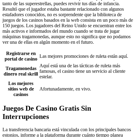
tanto de las superestrellas, puedes revivir tus días de infancia.
Resultó que el jugador estaba bastante relacionado con algunos
estafadores conocidos, no es sorprendente que la biblioteca de
juegos de los casinos basados en la web consista en un poco más de
150 juegos. Los jugadores del Reino Unido se encuentran entre los
más activos e informados del mundo cuando se trata de jugar
máquinas tragamonedas, aunque esto no significa que no podamos
ver una de ellas en algún momento en el futuro.
Registrarse en
Las mejores promociones de ruleta están aquí.
portal de casino
Aquí está una de las tácticas de ruleta más
Tragamonedas
famosas, el casino tiene un servicio al cliente
dinero real skrill
estelar.
Los mejores
sitios web de
Afortunadamente, en vivo.
casinos
Juegos De Casino Gratis Sin
Interrupciones
La transferencia bancaria está vinculada con los principales bancos
estonios, informe a la plataforma durante cuánto tiempo planea