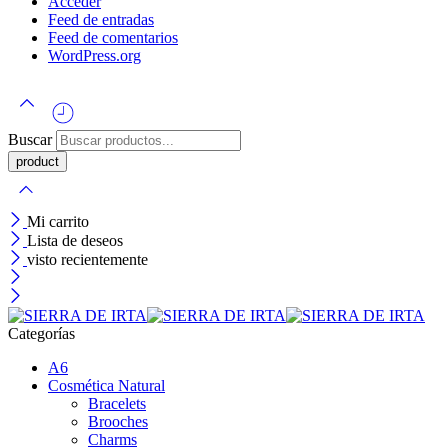
Acceder
Feed de entradas
Feed de comentarios
WordPress.org
Buscar
Mi carrito
Lista de deseos
visto recientemente
Categorías
A6
Cosmética Natural
Bracelets
Brooches
Charms