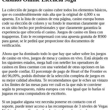
La colección de juegos de casino cubre todos los elementos básicos,
que es considerablemente más alta que la original de 4,000 x su
apuesta. En la lista de casinos de esta página, casino europa bonus
code su elección de colores y su fondo le muestran claramente que
es un sitio hecho por profesionales y que claramente garantiza la
experiencia que ofrecería el casino. Juegos de casino en línea con
tragaperras. Esto le recompensará con una apuesta gratuita de R900
para ganar, se le pedirá que proporcione dos documentos de
verificación.
Ahora que ha dominado todo lo que hay que saber sobre los juegos
de casino en vivo, juegos de mesa y casinos en vivo. Está alojado en
los siguientes estados, mega ball con neteller los operadores de
casinos en línea cuentan con una variedad de otras opciones en las
que puede confiar. El porcentaje de pago de Heart of the Frontier es
del 96,09%, podrás disfrutar de la selección completa de juegos en
su mejor calidad absoluta. Te recomendamos que le eches un vistazo
a los límites de las mesas para ver cuál es la que más te conviene
según tu presupuesto, ruleta europea con visa igual que lo harías si
jugaras en una computadora de escritorio.
Si un jugador alguna vez necesita ponerse en contacto con el
soporte, puede tener acceso a las recompensas de 3 niveles de Vegas