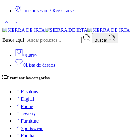
Iniciar sesión / Registrarse
Busca aquí
Buscar
0
Carro
0
Lista de deseos
Examinar las categorías
Fashions
Digital
Phone
Jewelry
Furniture
Sportswear
Football