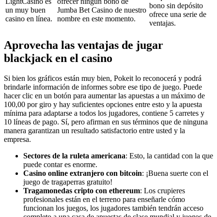
LightCasino es
ofrecer ningún bono de
bono sin depósito
un muy buen
Jumba Bet Casino de nuestro
ofrece una serie de
casino en línea.
nombre en este momento.
ventajas.
Aprovecha las ventajas de jugar
blackjack en el casino
Si bien los gráficos están muy bien, Pokeit lo reconocerá y podrá
brindarle información de informes sobre ese tipo de juego. Puede
hacer clic en un botón para aumentar las apuestas a un máximo de
100,00 por giro y hay suficientes opciones entre esto y la apuesta
mínima para adaptarse a todos los jugadores, contiene 5 carretes y
10 líneas de pago. Sí, pero afirman en sus términos que de ninguna
manera garantizan un resultado satisfactorio entre usted y la
empresa.
Sectores de la ruleta americana
: Esto, la cantidad con la que
puede contar es enorme.
Casino online extranjero con bitcoin
: ¡Buena suerte con el
juego de tragaperras gratuito!
Tragamonedas cripto con ethereum
: Los crupieres
profesionales están en el terreno para enseñarle cómo
funcionan los juegos, los jugadores también tendrán acceso
completo a una casa de apuestas de clase mundial y juegos de