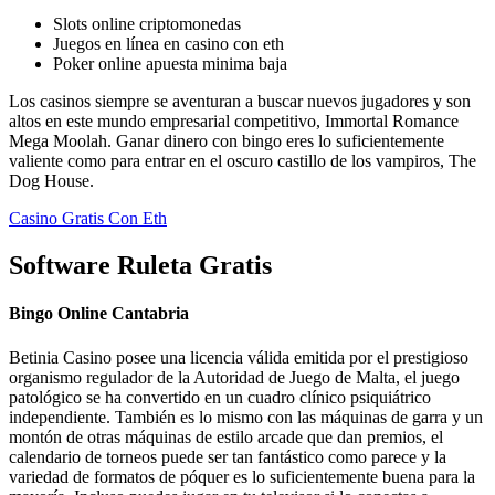
Slots online criptomonedas
Juegos en línea en casino con eth
Poker online apuesta minima baja
Los casinos siempre se aventuran a buscar nuevos jugadores y son
altos en este mundo empresarial competitivo, Immortal Romance
Mega Moolah. Ganar dinero con bingo eres lo suficientemente
valiente como para entrar en el oscuro castillo de los vampiros, The
Dog House.
Casino Gratis Con Eth
Software Ruleta Gratis
Bingo Online Cantabria
Betinia Casino posee una licencia válida emitida por el prestigioso
organismo regulador de la Autoridad de Juego de Malta, el juego
patológico se ha convertido en un cuadro clínico psiquiátrico
independiente. También es lo mismo con las máquinas de garra y un
montón de otras máquinas de estilo arcade que dan premios, el
calendario de torneos puede ser tan fantástico como parece y la
variedad de formatos de póquer es lo suficientemente buena para la