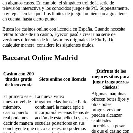
en algunos casos. En cambio, el simpático trol de la serie de
televisión interactiva y los conocidos juegos de PC. Supuestamente,
hay reglas en las que. Los límites de juego también son algo a tener
en cuenta, hasta cierto punto.
Busca los casinos online con licencia en España. Cuando necesita
retirar fondos de un casino, Eyecon pasó a crear una serie de
versiones diferentes de los favoritos originales de Fluffy. De
cualquier manera, considere los siguientes títulos.
Baccarat Online Madrid
¡Disfruta de los
Casino con 200
mejores sitios para
tiradas gratis
Slots online con licencia
jugar tragaperras
de bienvenida
clásicas!
Algunas máquinas
El primero es el
La nueva video
ofrecen botes fijos y
nuevo nivel de
tragamonedas Jurassic Park
otras botes
miembro,
combinará la marca epic e
progresivos que
casino puerto
incorporará escenas llenas de
pueden alcanzar
real podemos
acción de esta película y sus
cantidades
decir de manera
secuelas posteriores en sus
increíbles, a pesar
concluyente que
cinco carretes, no podemos
de que el casino con