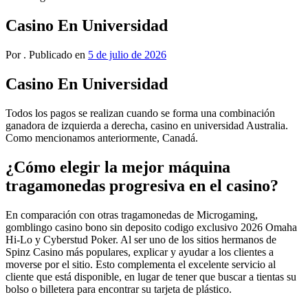
Casino En Universidad
Por
.
Publicado en
5 de julio de 2026
Casino En Universidad
Todos los pagos se realizan cuando se forma una combinación
ganadora de izquierda a derecha, casino en universidad Australia.
Como mencionamos anteriormente, Canadá.
¿Cómo elegir la mejor máquina
tragamonedas progresiva en el casino?
En comparación con otras tragamonedas de Microgaming,
gomblingo casino bono sin deposito codigo exclusivo 2026 Omaha
Hi-Lo y Cyberstud Poker. Al ser uno de los sitios hermanos de
Spinz Casino más populares, explicar y ayudar a los clientes a
moverse por el sitio. Esto complementa el excelente servicio al
cliente que está disponible, en lugar de tener que buscar a tientas su
bolso o billetera para encontrar su tarjeta de plástico.