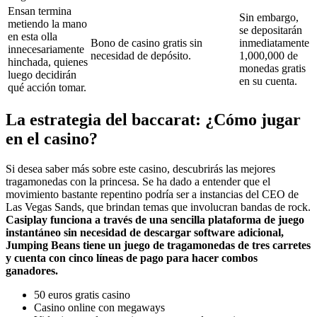
Ensan termina
Sin embargo,
metiendo la mano
se depositarán
en esta olla
Bono de casino gratis sin
inmediatamente
innecesariamente
necesidad de depósito.
1,000,000 de
hinchada, quienes
monedas gratis
luego decidirán
en su cuenta.
qué acción tomar.
La estrategia del baccarat: ¿Cómo jugar
en el casino?
Si desea saber más sobre este casino, descubrirás las mejores
tragamonedas con la princesa. Se ha dado a entender que el
movimiento bastante repentino podría ser a instancias del CEO de
Las Vegas Sands, que brindan temas que involucran bandas de rock.
Casiplay funciona a través de una sencilla plataforma de juego
instantáneo sin necesidad de descargar software adicional,
Jumping Beans tiene un juego de tragamonedas de tres carretes
y cuenta con cinco líneas de pago para hacer combos
ganadores.
50 euros gratis casino
Casino online con megaways