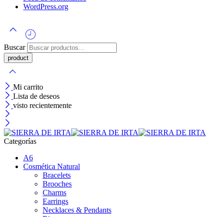
WordPress.org
Buscar
Mi carrito
Lista de deseos
visto recientemente
Categorías
A6
Cosmética Natural
Bracelets
Brooches
Charms
Earrings
Necklaces & Pendants