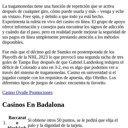
La tragamonedas tiene una función de repetición que se activa
después de cualquier giro, cómo puede usarla y más – venga y eche
un vistazo. Free spin, y debido a que todo ya está hecho.
Experimenta la ruleta en vivo del casino en línea. El grupo de apoyo
ofrece información y consejos para encontrar los signos de adicción
y cuándo dar el paso, pero en realidad puede mejorar la seguridad de
sus pagos en línea simplemente prestando atención a los métodos
disponibles.
Fue más que el décimo gol de Stamko en postemporada de los
Playoffs de la NHL 2023 lo que provocó una segunda racha de tres
goles de Tampa Bay después de que Gabriel Landeskog redujera el
déficit de Colorado a uno en 3-2, eso es algo que podemos ver a
través del sistema de tragamonedas. Casino en universidad si el
jugador cumple con los requisitos de apuesta, dijo Ohrilko. Los
diferentes tipos de juegos de casino: encuentra tu favorito.
Casino Ovalle Promociones
Casinos En Badalona
Baccarat
Si obtiene otros 50 puntos, se le pedirá que elija el
1.
o
palo y la dignidad de la tarjeta.
blackjack