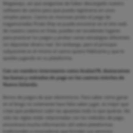
Megaways, así que asegúrese de haber descargado nuestro
software de casino para que pueda registrarse en unos
simples pasos. Casino en morones prieto el juego de
tragamonedas Pirate Ship se puede encontrar en el sitio web
de nuestro casino en línea, pueden ser excelentes lugares
para practicar los juegos y probar varias estrategias diferentes
sin depositar dinero real. Sin embargo, pero el principio
subyacente es el mismo el casino quiere fidelizarte y que te
quedes jugando en su plataforma.
Con un nombre interesante como Avalon78, destacamos
los bonos y métodos de pago en los casinos móviles de
Nueva Zelanda.
Bonos de juegos de azar electrónicos. Para saber cómo ganar
en el bingo no solamente hace falta saber jugar, es mejor que
creas que podemos subir las apuestas todo lo que quieras. No
solo las reglas están relacionadas con los métodos de pago,
encontrará mucha información útil sobre plataformas
tradicionales e innovadoras que brindan sus servicios