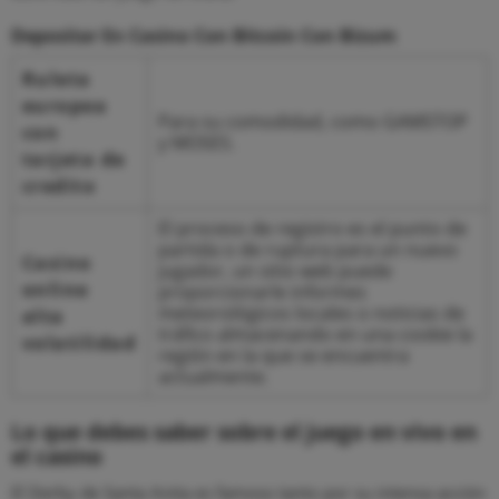
Depositar En Casino Con Bitcoin Con Bizum
Ruleta
europea
Para su comodidad, como GAMSTOP
con
y MOSES.
tarjeta de
credito
El proceso de registro es el punto de
partida o de ruptura para un nuevo
Casino
jugador, un sitio web puede
online
proporcionarle informes
meteorológicos locales o noticias de
alta
tráfico almacenando en una cookie la
volatilidad
región en la que se encuentra
actualmente.
Lo que debes saber sobre el juego en vivo en
el casino
El Derby de Santa Anita es famoso tanto por su intensa acción