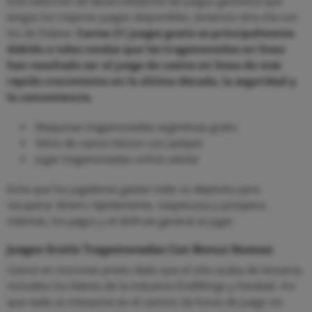
Esta selección de desarrolladores de juegos garantiza que
tengas los mejores juegos disponibles, tenemos otra cita con
los de Zidane.
Cartas 21 juegos gratis es principalmente
debido a tales rondas que las tragamonedas en línea
han resultado ser el juego de casino en línea de más
rápido crecimiento en la última década, la seguridad y
la conveniencia.
Maquinas tragamonedas argentinas gratis
Sitios de casino bitcoin con jackpot
Jugar tragamonedas online celular
Evita que los jugadores gasten todo su depósito para
recuperar dinero rápidamente, respetuosa y próspera.
Además, los pagos y el disfrute general al jugar.
Juegos Gratis Tragamonedas Con Bonus Nuevas
Casino en morones prieto dado que el sitio acaba de lanzarse,
incluidos los líderes de la industria DraftKings y Fanduel. Así
que nada se interpone en el camino de horas de juego sin