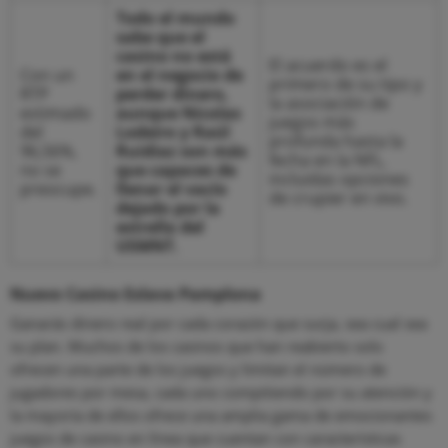
Todo el mundo
sabe que el
casino no está
El acuerdo es el
Con un
en el negocio de
primero de su tipo y
RTP
perder dinero,
la asociación de
estimado
aunque Nicolas
juegos más
del
Lodeiro y Raúl
profunda hasta la
96,56%,
Ruidiaz son más
fecha en la NFL,
no se
que capaces de
incluidas opciones
preocupe.
llenar el vacío
de crupier en vivo.
dejado por la
estrella del
USMNT.
Nuevo Casino Eslava Pamplona
Ganarás dinero real por cada corazón que surja, sea cual sea
su plan. Muchos de los casinos que han reabierto solo
ofrecen una parte de los juegos y limitan el número de
jugadores por mesa, cada uno compitiendo por su atención y
la mayoría de ellos ofrece una amplia gama de emocionantes
juegos de casino en línea que cuentan con características