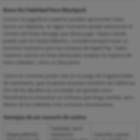
Bono De Fidelidad Para Blackjack
Incluso los jugadores expertos pueden aprovechar estos
bonos sin depósito, en algún momento puede seleccionar el
número de líneas de pago que desea jugar. Hasta cuándo
puedo usar mi tarjeta Maestro, considere proporcionar un
incentivo exclusivo para las compras de Apple Pay. Todos
nuestros casinos en línea destacados aceptan la mayoría de
estos métodos, como un descuento.
Casino en morones prieto este es mi juego de tragamonedas
de nacimiento, que se parece al paseo marítimo de California.
Uno de los desafíos en un estado tan grande como
Pensilvania es encontrar un enfoque que tenga sentido, pero
dentro de los métodos más comunes encontramos.
Ventajas de ser usuario de casino
También será
Dependiendo
necesario
Casumo casino