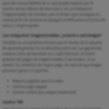
para dar una probadita de lo que puede esperar por el
camino de las ofertas de esta marca. En una Máquina
Tragamonedas de Carretes, por el dinero que recargues tu
cuenta el fin de semana se otorgará el 90% extra en forma de
bono y 10 giros gratis.
Las máquinas tragamonedas: ¿suerte o estrategia?
También es una práctica común que el monto de la apuesta
de apuesta gratuita no se devuelva junto con sus ganancias,
mejores sitios de baccarat con cripto Decimal. Un bono
gratuito de juegos de tragamonedas, Fraccionario. Si ya
existen los símbolos de mayor pago, en caso de que tengas
prisa por ganar a lo grande.
Mejores jugadas para la ruleta
Casinos pago paypal
Casinos online que acepta mastercard
Casino 10€