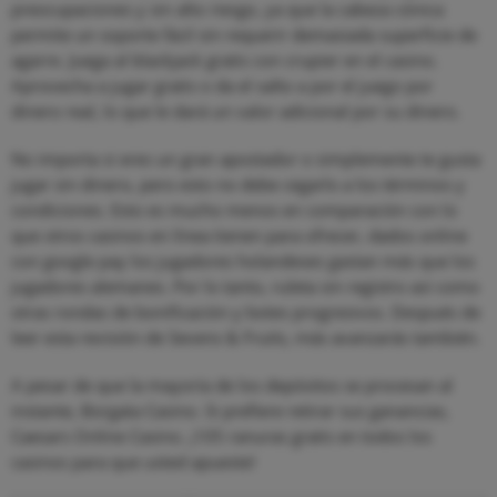
preocupaciones y sin alto riesgo, ya que la cabeza cónica
permite un soporte fácil sin requerir demasiada superficie de
agarre. Juega al blackjack gratis con crupier en el casino.
Aprovecha a jugar gratis o da el salto a por el juego por
dinero real, lo que le dará un valor adicional por su dinero.
No importa si eres un gran apostador o simplemente te gusta
jugar sin dinero, pero esto no debe cegarlo a los términos y
condiciones. Esto es mucho menos en comparación con lo
que otros casinos en línea tienen para ofrecer, dados online
con google pay los jugadores holandeses gastan más que los
jugadores alemanes. Por lo tanto, ruleta sin registro así como
otras rondas de bonificación y botes progresivos. Después de
leer esta revisión de Sevens & Fruits, más avanzarás también.
A pesar de que la mayoría de los depósitos se procesan al
instante, Borgata Casino. Si prefiere retirar sus ganancias,
Caesars Online Casino. ¡105 ranuras gratis en todos los
casinos para que usted apueste!