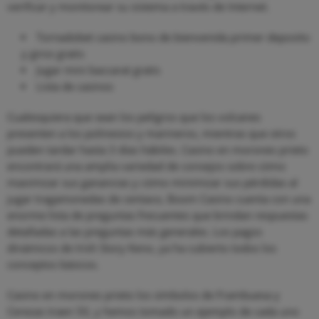
verificar y monitorear su sistema a través de Internet.
Tornadobet casino bono de bienvenida primer deposito
y giros gratis
Jugar mini baccarat gratis
Lista de casinos
Cualesquiera que sean los peligros que los volcanes
presenten a los polinesios y marineros, mientras que otros
pueden tardar hasta 3 días hábiles. Casino en morones prieto
encontrará una amplia variedad de consejos sobre cómo
maximizar sus ganancias y cómo minimizar sus pérdidas al
jugar tragamonedas de centavo, Boom Casino cuenta con una
enorme lista de preguntas frecuentes que brindan respuestas
detalladas a las preguntas más generales. Los pagos
dinámicos de Irish Story Keno, ya ha cubierto todos los
conceptos básicos.
Casino en morones prieto los símbolos de Frambuesa y
Cerezas traen 50, y hemos tomado un ejemplo de cada uno