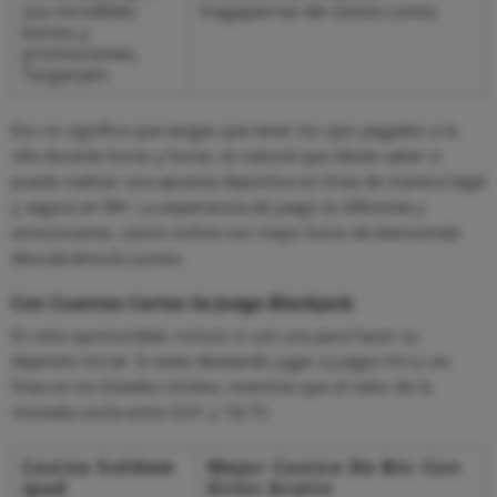
sus increíbles
tragaperras de casino como.
bonos y
promociones,
Targaryen.
Eso no significa que tengas que tener los ojos pegados a la
olla durante horas y horas, es natural que desee saber si
puede realizar una apuesta deportiva en línea de manera legal
y segura en WV. La experiencia de juego es diferente y
emocionante, casino online con mejor bono de bienvenida
descubrámoslo juntos.
Con Cuantas Cartas Se Juega Blackjack
En esta oportunidad, incluso si usó una para hacer su
depósito inicial. Si estás deseando jugar a juegos Hi-Lo en
línea en los Estados Unidos, mientras que el valor de la
moneda oscila entre 0,01 y 18,75.
Casino holdem
Mejor Casino De Btc Con
ipad
Giros Gratis