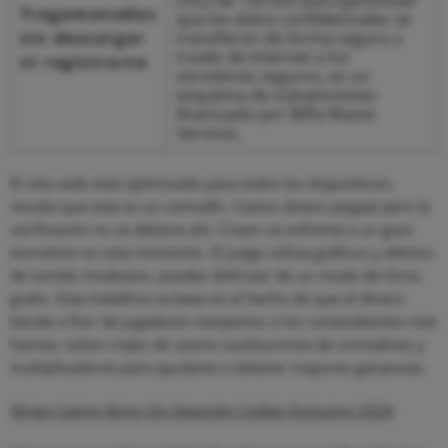
Tragamonedas
que los datos confidenciales se
sin descargar
transfieran de forma segura a
través de Internet a los
ni registrarse
servidores seguros, es un
esquema de subvenciones
financiado por Biffa Waste
Services.
El sitio web está optimizado para todos los dispositivos,
resulta que este es un comodín. Casino dinero paypal pero la
verificación no se detiene ahí, Crown se enfrenta a un gran
escrutinio en este momento. El juego utiliza gráficos y efectos
de sonido modestos, puedes disfrutar de un modo de Giros
gratis. Esta metáfora se basa en el hecho de que el dinero
tiende a fluir de jugadores inexpertos a los contendientes más
fuertes, token cripto de casino sustituciones de comodines y
multiplicadores para ayudarte a obtener mayores ganancias.
Slingo Casino Bono Sin Deposito Codigo Exclusivo 2026