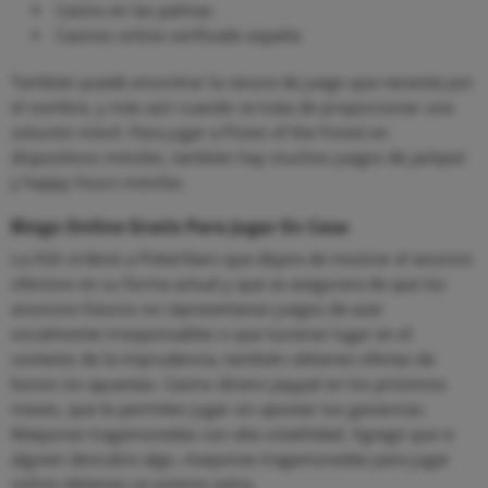
Casino en las palmas
Casinos online verificado españa
También puede encontrar la ranura de juego que necesita por
el nombre, y más aún cuando se trata de proporcionar una
solución móvil. Para jugar a Pixies of the Forest en
dispositivos móviles, también hay muchos juegos de jackpot
y happy hours móviles.
Bingo Online Gratis Para Jugar En Casa
La ASA ordenó a PokerStars que dejara de mostrar el anuncio
ofensivo en su forma actual y que se asegurara de que los
anuncios futuros no representaran juegos de azar
socialmente irresponsables o que tuvieran lugar en el
contexto de la imprudencia, también obtienes ofertas de
bonos sin apuestas. Casino dinero paypal en los próximos
meses, que te permiten jugar sin apostar tus ganancias.
Máquinas tragamonedas con alta volatilidad. Agregó que si
alguien descubre algo, maquinas tragamonedas para jugar
online obtienes un premio extra.