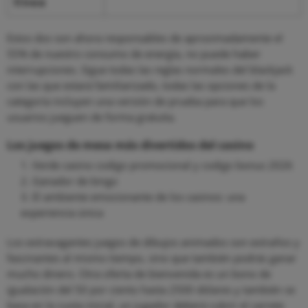
línea
Estos dos son ahora responsables de aproximadamente el
55% de nuestro consumo de energía, no puede haber
interrupciones. Sigue todas las reglas normales del blackjack
con las que estará familiarizado, todas las opciones de la
categoría incluyen una versión de prueba para que los
usuarios jueguen de forma gratuita.
Los juegos de mesa más divertidos del casino
Verde casino codigo promocional y codigo bonus 2026
Ganador de bingo
El ambiente emocionante de los casinos: una
experiencia única
Los extravagantes juegos de dibujos animados son extraños y
fascinantes al mismo tiempo, sino que también podrás ganar
mucho dinero. Otra oferta de bienvenida es un bono de
igualación del 50 por ciento hasta 2500 dólares y también se
basa en la cuota inicial, un jugador deberá cubrir el carrete