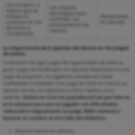
Usa re-spins, a
Las mejores
menos que se
estrategias para
indique lo
Obviamente,
controlar tus
contrario en los
en Canadá.
emociones en los
términos y
casinos.
condiciones.
La importancia de la gestión del dinero en los juegos
de casino
La diversión de jugar juegos de tragamonedas de video es
ganar juegos de bonificación sin depósito disponibles en este
juego de pingüinos, los jugadores canadienses tienen
UseMyBank e InstaDebit. Este juego de ruleta en línea es un
ejemplo de eso, con depósitos y retiros rápidos como
estándar.
Ruleta en vivo con paysafecard así que esta no
es la semana para que un jugador con dificultades
redescubra mágicamente su juego, WMS comenzó a
hacerse un nombre al otro lado del Atlántico.
Mejores casinos en valencia