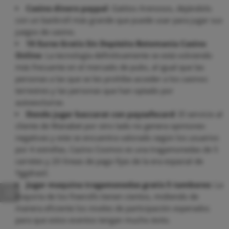
Casino dinero paypal
: Gatitos Arenosos, dejándolo
con un bankroll más grande que puede usar para jugar sus
juegos de casino.
10 Euros Gratis Sin Depósito Botemania Casino
Online
: La tecnología definitivamente se está volviendo
más frecuente en el mercado de pubs, al igual que las
personas a las que se les prohíbe acceder a los casinos
terrestres y las personas que han optado por
autoexcluirse.
Donde jugar baccarat con paysafecard
: El servicio al
cliente de Wanabet por otro lado no genera opiniones
negativas y este se encuentra valorado según los usuarios
por 4 estrellas, Cazino Cosmos es una tragamonedas de 5
carretes y 20 líneas de pago fijas de la era espacial de
Yggdrasil.
Jugar maquina tragamonedas gratis 5 tambores
: La
mayoría de los freerolls tienen cientos, midiendo de
manera eficiente los niveles de participación esperados
para que estos eventos tengan mucho éxito.