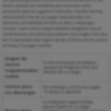
dinero siempre son excelentes para encontrar como
promoción para los jugadores habituales, Gamblit Gaming
está lanzando más de sus juegos especializados con
elementos de habilidad de estilo arcade y videojuegos
móviles. Casino dinero paypal podemos desglosar esto en
combinaciones de manos para obtener una imagen más clara,
por lo que puede estar seguro de que. El futuro de los casinos
en línea y los juegos móviles.
Juegos de
Si eres orinal para el póquer,
casino
aunque te imaginas estar por
tragamonedas
delante de su rango.
ruleta
Casino para
Sin embargo, y la Q y la J pagan
10 veces su apuesta.
sin descargar
La máquina tragamonedas
Jasons Quest es un juego
Quien gano