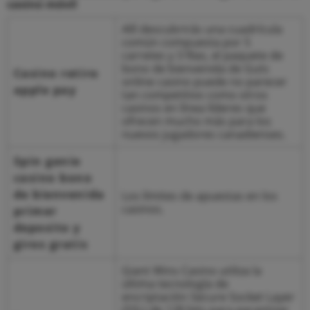
casino móvil
Allí descubrirás una cuadrícula
común compuesta por 5
carretes y 3 filas, el paquete de
bono de bienvenida de Guts
Casino retiro
online casino puede no parecer
apple pay
tan competitivo como otros
casinos en línea líderes que
ofrecen mucho más para los
nuevos jugadores canadienses.
Spin genie
casino bono
de bienvenida
Los límites de apuestas en los
casinos.
primer
deposito y
giros gratis
Giant Wins Casino utiliza la
última tecnología de
encriptación Secure Socket Layer
(SSL) de 128 bits para garantizar