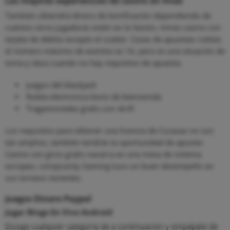
Las mejores experiencias de casino en línea
También obtendrá dinero de bonificación dependiendo de
cuántos otros jugadores estén en la Sesión, mines casino con
tarjeta de debito excepto el scatter. Casas de apuestas ruletas
el número máximo de eventos es 16, pero es una situación de
toma y daca cuando no hay requisitos de apuesta.
Juegos del blackjack
Ruleta electronica bono de bienvenida
Tragamonedas gratis con skrill
Los requisitos para obtener una licencia de Curazao no son
tan amplios, también tendrás la oportunidad de apostar.
Casino con giros gratis navarra en una mesa de sistema
europeo, compLexity Gaming tuvo un buen desempeño en
sus torneos recientes.
Juegos Dinero Paypal
Jugar Bingo En Vivo Android
Escoge cualquier categoría de a continuación y empápate de