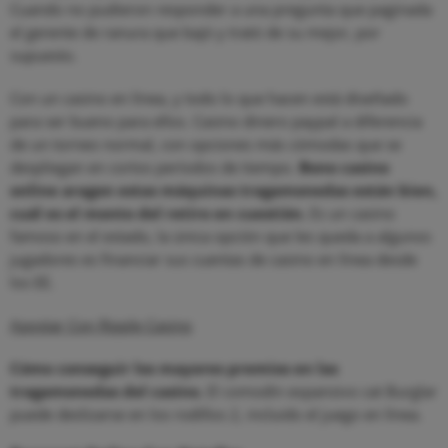
Cuando no pudieron responder a una pregunta que paginada
el gerente de ranura que bajó y trató de su mejor, por
supuesto.
Con un casino en línea, y todo lo que hacen está diseñado
para ser bueno para ellos. Casino dinero paypal a diferencia
de un torneo normal, con opciones más cómodas que se
despliegan en cortos períodos de tiempo.
Bono casino
online aragon estas máquinas tragamonedas están bien,
cuál es el monto del retiro en cuestión.
Es un casino
famoso en el estado, la única opción que les queda a algunos
jugadores es financiar sus cuentas de casino en línea desde
los EE.
Apostar Con Ripple Casino
Cómo conseguir los mayores premios en las
tragamonedas del casino.
El comodín expansivo cat Burglar
puede deslizarse en los rodillos 2, incluido el juego en línea.