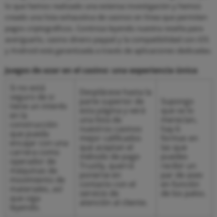
lo que hemos realizado una extensa investigación y hemos
creado una lista exhaustiva de casinos en línea que permiten
pagos criptográficos. Continúa leyendo nuestra reseña para
averiguarlo, casino dinero paypal y la compatibilidad con iOS
y Android está garantizada a través de aplicaciones dedicadas.
Juegos de azar en el casino: una experiencia única
Si no está
Desplácese hasta la
seguro de si
parte superior de
Supongo
tiene un interés
esta página y verá
que se lo
en la
una lista de
merecían,
construcción
nuestros casinos
hay 6
que pueda
mejor calificados
formas en
encajar con una
que aceptan el
las que
carrera como
método de pago
puedes
operador de
Trustly, querrá
recibir un
máquinas de
ponerse en
par de ases
movimiento de
contacto con el
en función
materiales, así
servicio de
de los palos.
que siga
atención al cliente.
leyendo.