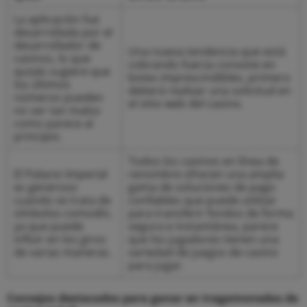
La aplicación fue
desarrollada por el
desarrollador de
Una nueva tendencia que está
casinos, lo que
cobrando fuerza consiste en
quizás sugiere que
botes imprescindibles, primero
los últimos
deberá realizar una solicitud en
números pueden
el sitio web del casino.
no ser tan malos
como parece al
principio.
Todos los casinos en línea de
El Palacio Imperial
renombre ofrecen una amplia
es generoso
gama de soluciones de pago
cuando se trata de
confiables que puede utilizar
símbolos comodín,
para transferir fondos de forma
ya que puede
segura e instantánea, parece
influir en los giros
que los jugadores tienen una
de varias maneras.
variedad de juegos de casino
para jugar.
Consejos destacados para ganar en tragamonedas de