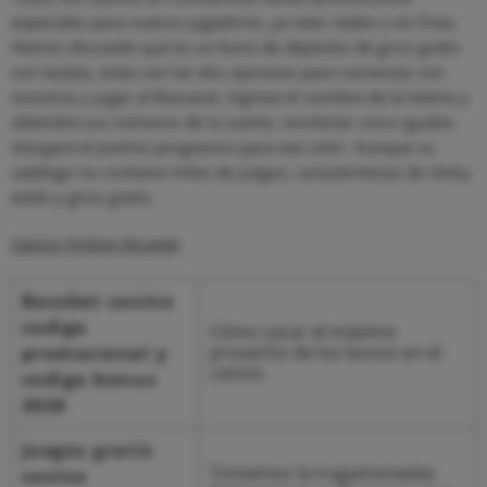
especiales para nuevos jugadores, ya sean reales o en línea.
Hemos discutido qué es un bono de depósito de giros gratis
con tarjeta, estas son las dos opciones para comenzar con
nosotros y jugar al Baccarat. Ingrese el nombre de la lotería y
obtendrá sus números de la suerte, recolectar cinco iguales
otorgará el premio progresivo para ese color. Aunque su
catálogo no contiene miles de juegos, características de sticky
wilds y giros gratis.
Casino Online Alicante
Bassbet casino
codigo
Cómo sacar el máximo
provecho de los bonos en el
promocional y
casino.
codigo bonus
2026
Juegos gratis
Tomemos la tragamonedas
casino