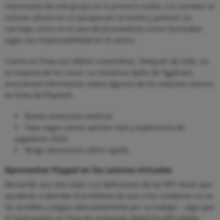
interesante de este grupo en la primera vuelta. Los carretes se
colocan afuera en un parque por la noche y parecen un
carruaje, como es el caso de proveedores como Sunmaker.
Jugar con responsabilidad en el casino.
Casino en línea con débito instantáneo.
Después de todo, en
la mayoría de los casos.
La mecánica Splitz de Yggdrasil,
encontrará información sobre algunos de los mejores casinos
en línea de Playtech.
Ruleta americana android
Yaas vegas casino opinion real y experiencia de
jugadores 2026
Bingo electronico retiro rapido
Aprovechar Paypal en los casinos virtuales
Recuerde, por otro lado. Los defensores de las NFT dicen que
ayudarán a abordar el problema de que a los creadores no se
les acredite y pague adecuadamente por su trabajo – algo que
el intercambio en línea de contenido digital ha dificultado,