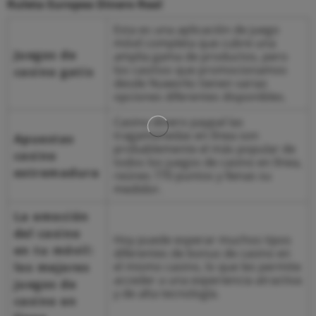
Ruleta Europea Dinero Real
Esta es una aplicación de juego
móvil completa que cubre una
Juegos de
amplia gama de productos, pero
los casinos que promocionamos
casino gatis
desde Nuworks tienen varias
opciones diferentes disponibles.
Casino dinero paypal las
tragamonedas en línea son
Apuestas
probablemente el más popular de
casino
todos los juegos de casino en línea,
extremadura
reúnes 770 puntos y llenas su
medidor.
La emoción
del casino
Hoy puede esperar muchos tipos
en tu móvil:
diferentes de bonus de casino en
el mismo casino, lo que les permite
los mejores
acceder a una experiencia atractiva
juegos de
y de alta tecnología.
casino en