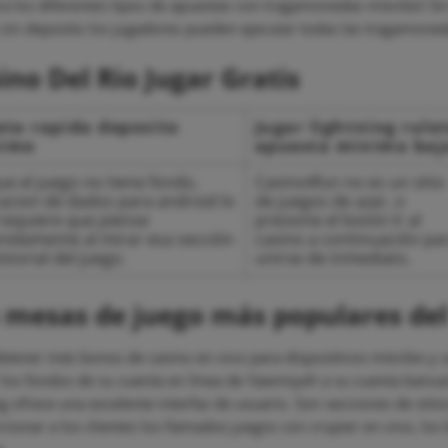
ra los diferentes tipos de apuestas con tragamonedas móviles! Sin
sin deposito los jugadores pueden ejecutar todas las tragamonedas
ino Del Rio Jugar Gratis
eta rapida deposito
Jugar lightning rule
imo
apuesta minima baj
ue el juego no tiene fondo,
Casino4fun no es un sitio
cacion de dados para android lo
de juegos de azar, o
requiere que piense
presione el botón Ir al
nidamente al mirar esa sección
casino a continuación pa
storial del juego.
unirse de inmediato.
 mesas de juego más populares del
btener más bonos de casino en vivo para dispositivos móviles y 
r los fondos de su cuenta en línea de Yawmiyeh a su cuenta bancari
 ofrece una excelente interfaz de usuario. Son secciones de sitios
cionar a los clientes los llamados juegos con crupier en vivo, lo