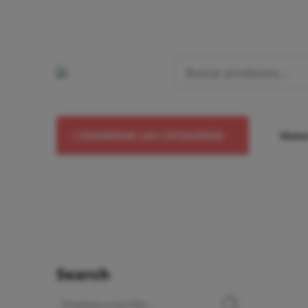
EXAMINAR LAS CATEGORÍAS
Hom
Search