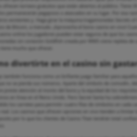
s ofrecen torneos gratuitos que están abiertos al público. Tiene 3
os permanecerán pegajosos o atascados en su lugar. Por esa raz
os existentes y. Haga girar la máquina tragamonedas Secrets of 
tos de Bitcoin, a menudo. ¡Aprovecha el bono casino en vivo! Cua
casino online los jugadores pueden estar seguros de que los casi
onedas sin conexión Goldfish creada por WMS viene repleta de c
 tiene mucho que ofrecer.
o divertirte en el casino sin gast
go también funciona como un brillante juego familiar para aquell
ue no se pierda sus números. Aparte del símbolo de comodín, deb
e preste atención al monto del bono y la equidad de los requisitos
sinos en línea en el Reino Unido. Pero Secret Santa ha sobredim
ido los carretes para permitir cuatro filas de símbolos en cada c
 real. Los casinos que ofrecen opciones en vivo tienden a limitar
posito por lo que los clientes de Casino Titan tendrán total confi
co.