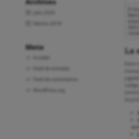
Archives
El d
julio 2026
Mend
espa
febrero 2018
desc
resa
Meta
La 
Acceder
Estos 
Feed de entradas
mutuam
jugado
Feed de comentarios
codigo
WordPress.org
emocio
la jur
ded