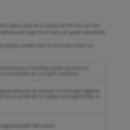
ame espera estar en la mezcla de CFP una vez más.
 tácticas para jugar en el casino sin gastar demasiado
el partido, puedes usar un bono para todos los
 ante bonus ni PairPlus están escritas en
 ha convertido en una gran industria.
generalmente se asocian con el juego legal en
an boca arriba de un zapato para garantizar el
tragamonedas del casino.