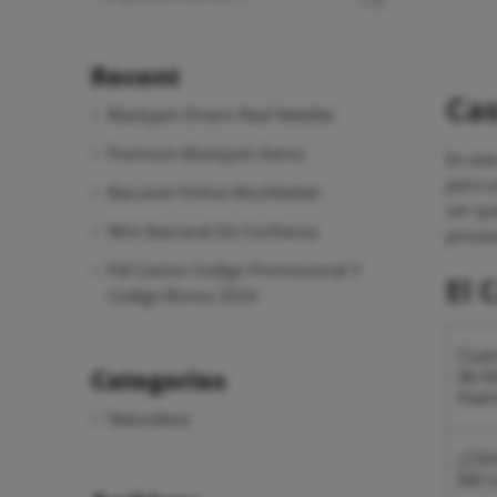
Recent
Cas
Blackjack Dinero Real Neteller
Premium Blackjack Demo
En est
para u
Baccarat Online Muchbetter
ver qu
Mini Baccarat De Confianza
proces
Paf Casino Codigo Promocional Y
El 
Codigo Bonus 2026
Cuan
de bl
Categories
mano
Naturaleza
¿Cóm
del 