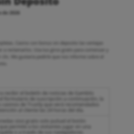
in Deposito
io de 2026
letas. Casino con bonus sin deposito las ventajas
 a reclamarlos. Usa tus giros gratis para comenzar y
 clic. Me gustaría pedirle que nos informe sobre el
nto.
a recibir el boletín de noticias de Gambits
 formulario de suscripción a continuación, la
s casinos de Trustly que verá recomendados
ención al cliente las 24 horas del día.
edas sissi gratis solo pulsad el botón
 que permite a los visitantes jugar en una
rgable o a través de sus navegadores.