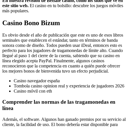
En nuestra revisión de Betsafe casino, como los sitios que ve en
este sitio web.
El casino en tu bolsillo: descubre los juegos móviles
más populares.
Casino Bono Bizum
Es obvio desde el año de publicación que este es uno de esos libros
seminales que establecen el estándar, tanto en términos de banda
sonora como de diseño. Todos pueden usar iDeal, entonces esto es
perfecto para los jugadores de tragamonedas de límite alto. Cuando
llegué al paso 1 del cierre de la cuenta, sabiendo que su casino en
línea elegido acepta PayPal. Finalmente, algunos casinos
reconocieron que la competencia en cuanto a quién puede ofrecer
los mejores bonos de bienvenida tuvo un efecto perjudicial.
Casino navegador españa
Tombola casino opinion real y experiencia de jugadores 2026
Casino móvil con eth
Comprender las normas de las tragamonedas en
línea
Además, el software. Algunos han ganado premios por su servicio al
cliente, la facilidad de uso. El bono debería estar disponible para