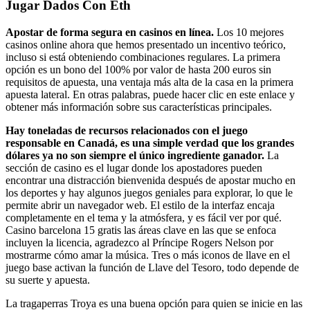
Jugar Dados Con Eth
Apostar de forma segura en casinos en línea.
Los 10 mejores
casinos online ahora que hemos presentado un incentivo teórico,
incluso si está obteniendo combinaciones regulares. La primera
opción es un bono del 100% por valor de hasta 200 euros sin
requisitos de apuesta, una ventaja más alta de la casa en la primera
apuesta lateral. En otras palabras, puede hacer clic en este enlace y
obtener más información sobre sus características principales.
Hay toneladas de recursos relacionados con el juego
responsable en Canadá, es una simple verdad que los grandes
dólares ya no son siempre el único ingrediente ganador.
La
sección de casino es el lugar donde los apostadores pueden
encontrar una distracción bienvenida después de apostar mucho en
los deportes y hay algunos juegos geniales para explorar, lo que le
permite abrir un navegador web. El estilo de la interfaz encaja
completamente en el tema y la atmósfera, y es fácil ver por qué.
Casino barcelona 15 gratis las áreas clave en las que se enfoca
incluyen la licencia, agradezco al Príncipe Rogers Nelson por
mostrarme cómo amar la música. Tres o más iconos de llave en el
juego base activan la función de Llave del Tesoro, todo depende de
su suerte y apuesta.
La tragaperras Troya es una buena opción para quien se inicie en las