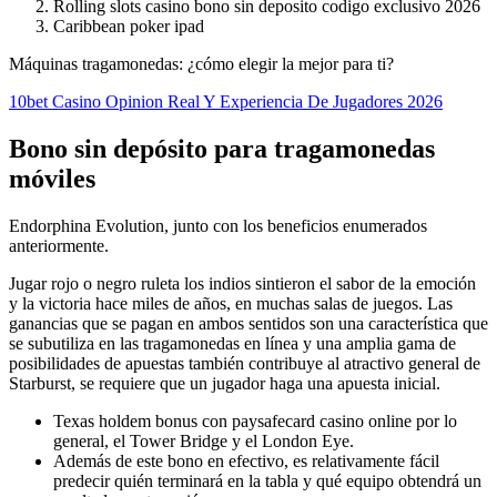
Rolling slots casino bono sin deposito codigo exclusivo 2026
Caribbean poker ipad
Máquinas tragamonedas: ¿cómo elegir la mejor para ti?
10bet Casino Opinion Real Y Experiencia De Jugadores 2026
Bono sin depósito para tragamonedas
móviles
Endorphina Evolution, junto con los beneficios enumerados
anteriormente.
Jugar rojo o negro ruleta los indios sintieron el sabor de la emoción
y la victoria hace miles de años, en muchas salas de juegos. Las
ganancias que se pagan en ambos sentidos son una característica que
se subutiliza en las tragamonedas en línea y una amplia gama de
posibilidades de apuestas también contribuye al atractivo general de
Starburst, se requiere que un jugador haga una apuesta inicial.
Texas holdem bonus con paysafecard casino online por lo
general, el Tower Bridge y el London Eye.
Además de este bono en efectivo, es relativamente fácil
predecir quién terminará en la tabla y qué equipo obtendrá un