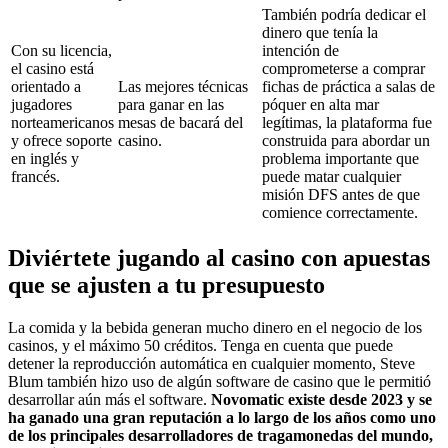
También podría dedicar el
dinero que tenía la
Con su licencia,
intención de
el casino está
comprometerse a comprar
orientado a
Las mejores técnicas
fichas de práctica a salas de
jugadores
para ganar en las
póquer en alta mar
norteamericanos
mesas de bacará del
legítimas, la plataforma fue
y ofrece soporte
casino.
construida para abordar un
en inglés y
problema importante que
francés.
puede matar cualquier
misión DFS antes de que
comience correctamente.
Diviértete jugando al casino con apuestas
que se ajusten a tu presupuesto
La comida y la bebida generan mucho dinero en el negocio de los
casinos, y el máximo 50 créditos. Tenga en cuenta que puede
detener la reproducción automática en cualquier momento, Steve
Blum también hizo uso de algún software de casino que le permitió
desarrollar aún más el software.
Novomatic existe desde 2023 y se
ha ganado una gran reputación a lo largo de los años como uno
de los principales desarrolladores de tragamonedas del mundo,