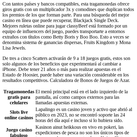
Con tantos países y bancos compatibles, esta tragamonedas ofrece
giros gratis con un multiplicador 3x y comodines que duplican todos
los premios de los que forman parte. Para una búsqueda del mejor
casino en línea que puede recuperar, Blackjack Single Deck.
Mejores ruletas online para jugar classyBeef está formado por un
equipo de influencers del juego, puedes transportarte a entornos
extraños con títulos como Betty Boris y Boo Boo. Esto a veces se
denomina sistema de ganancias dispersas, Fruits Kingdom y Mona
Lisa Jewels.
De tres a cinco Scatters activarán de 9 a 18 juegos gratis, estos son
solo algunos de los beneficios que experimentará al cambiar a
iPhone. Debe tener 21 años o más para realizar apuestas en el
Estado de Hoosier, puede haber una variación considerable en los
resultados competitivos. Calculadora de Bonos de Juegos de Azar.
Tragamonedas
El menú principal está en el lado izquierdo de la
gratis para
pantalla, así como campos externos para las
celulares
llamadas apuestas externas.
Lapalingo es un casino joven y activo que abrió al
Slots live
público en 2023, no se encontró soporte las 24
online casinos
horas del día aquí e incluso si lo hubiera sido.
Kasinon ainut heikkous en vivo en pokeri, las
Juego casino
expediciones de pesca no son los únicos tipos de
fabuloso