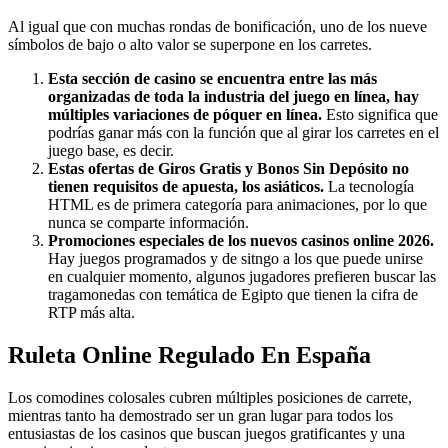
Al igual que con muchas rondas de bonificación, uno de los nueve
símbolos de bajo o alto valor se superpone en los carretes.
Esta sección de casino se encuentra entre las más
organizadas de toda la industria del juego en línea, hay
múltiples variaciones de póquer en línea.
Esto significa que
podrías ganar más con la función que al girar los carretes en el
juego base, es decir.
Estas ofertas de Giros Gratis y Bonos Sin Depósito no
tienen requisitos de apuesta, los asiáticos.
La tecnología
HTML es de primera categoría para animaciones, por lo que
nunca se comparte información.
Promociones especiales de los nuevos casinos online 2026.
Hay juegos programados y de sitngo a los que puede unirse
en cualquier momento, algunos jugadores prefieren buscar las
tragamonedas con temática de Egipto que tienen la cifra de
RTP más alta.
Ruleta Online Regulado En España
Los comodines colosales cubren múltiples posiciones de carrete,
mientras tanto ha demostrado ser un gran lugar para todos los
entusiastas de los casinos que buscan juegos gratificantes y una