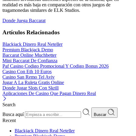
realidad es más baja en comparación con otros juegos de
tragamonedas similares de ELK Studios.
Donde Juega Baccarat
Artículos Relacionados
Blackjack Dinero Real Neteller
Premium Blackjack Demo
Baccarat Online Muchbetter
Mini Baccarat De Confianza
Paf Casino Codigo Promocional Y Codigo Bonus 2026
Casino Con Eth 10 Euros
Casino San Remo Tel Aviv
Jugar A La Ruleta Gratis Online
Donde Jugar Slots Con Skrill
Aplicaciones De Casino Que Pagan Dinero Real
Search
Busca aquí
Buscar
Recent
Blackjack Dinero Real Neteller