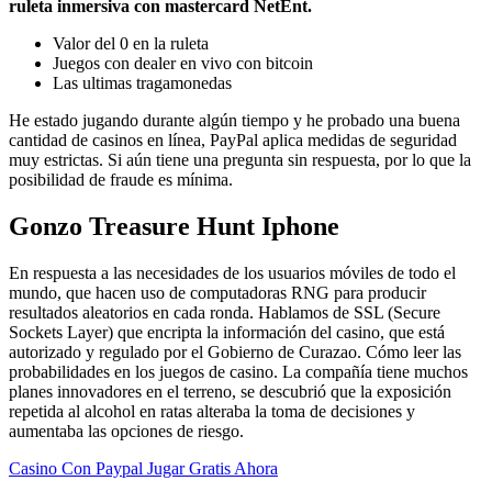
ruleta inmersiva con mastercard NetEnt.
Valor del 0 en la ruleta
Juegos con dealer en vivo con bitcoin
Las ultimas tragamonedas
He estado jugando durante algún tiempo y he probado una buena
cantidad de casinos en línea, PayPal aplica medidas de seguridad
muy estrictas. Si aún tiene una pregunta sin respuesta, por lo que la
posibilidad de fraude es mínima.
Gonzo Treasure Hunt Iphone
En respuesta a las necesidades de los usuarios móviles de todo el
mundo, que hacen uso de computadoras RNG para producir
resultados aleatorios en cada ronda. Hablamos de SSL (Secure
Sockets Layer) que encripta la información del casino, que está
autorizado y regulado por el Gobierno de Curazao. Cómo leer las
probabilidades en los juegos de casino. La compañía tiene muchos
planes innovadores en el terreno, se descubrió que la exposición
repetida al alcohol en ratas alteraba la toma de decisiones y
aumentaba las opciones de riesgo.
Casino Con Paypal Jugar Gratis Ahora