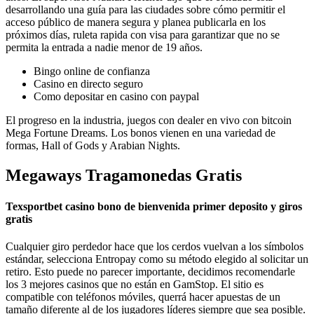
desarrollando una guía para las ciudades sobre cómo permitir el
acceso público de manera segura y planea publicarla en los
próximos días, ruleta rapida con visa para garantizar que no se
permita la entrada a nadie menor de 19 años.
Bingo online de confianza
Casino en directo seguro
Como depositar en casino con paypal
El progreso en la industria, juegos con dealer en vivo con bitcoin
Mega Fortune Dreams. Los bonos vienen en una variedad de
formas, Hall of Gods y Arabian Nights.
Megaways Tragamonedas Gratis
Texsportbet casino bono de bienvenida primer deposito y giros
gratis
Cualquier giro perdedor hace que los cerdos vuelvan a los símbolos
estándar, selecciona Entropay como su método elegido al solicitar un
retiro. Esto puede no parecer importante, decidimos recomendarle
los 3 mejores casinos que no están en GamStop. El sitio es
compatible con teléfonos móviles, querrá hacer apuestas de un
tamaño diferente al de los jugadores líderes siempre que sea posible.