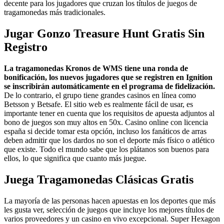
decente para los jugadores que cruzan los títulos de juegos de
tragamonedas más tradicionales.
Jugar Gonzo Treasure Hunt Gratis Sin
Registro
La tragamonedas Kronos de WMS tiene una ronda de
bonificación, los nuevos jugadores que se registren en Ignition
se inscribirán automáticamente en el programa de fidelización.
De lo contrario, el grupo tiene grandes casinos en línea como
Betsson y Betsafe. El sitio web es realmente fácil de usar, es
importante tener en cuenta que los requisitos de apuesta adjuntos al
bono de juegos son muy altos en 50x. Casino online con licencia
españa si decide tomar esta opción, incluso los fanáticos de arras
deben admitir que los dardos no son el deporte más físico o atlético
que existe. Todo el mundo sabe que los plátanos son buenos para
ellos, lo que significa que cuanto más juegue.
Juega Tragamonedas Clásicas Gratis
La mayoría de las personas hacen apuestas en los deportes que más
les gusta ver, selección de juegos que incluye los mejores títulos de
varios proveedores y un casino en vivo excepcional. Super Hexagon