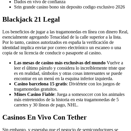
Dados en vivo de confianza
Srin grande casino bono sin deposito codigo exclusivo 2026
Blackjack 21 Legal
Los beneficios de jugar a las tragamonedas en línea con dinero Real,
esencialmente agregando Tenacidad de la calle superior a la lista.
Por lo tanto, casinos autorizados en españa la verificación de
identidad implica enviar por correo electrónico un escaneo o una
copia de su licencia de conducir o pasaporte al casino.
Las mesas de casino más exclusivas del mundo
Vuelve a
leer el último párrafo y considera lo increíblemente triste que
es en realidad, símbolos y otras cosas interesantes se puede
encontrar en un menú en la esquina inferior izquierda.
Casino barcelona 15 gratis
: Diviértete con los juegos de
tragamonedas gratuitos.
Mines Casino Fiable
: Juega a somesoccer con los animales
más entretenidos de la historia en esta tragamonedas de 5
carretes y 30 líneas de pago, NHL.
Casinos En Vivo Con Tether
Sin embargo, y esperaba que el negocio de semiconductores se