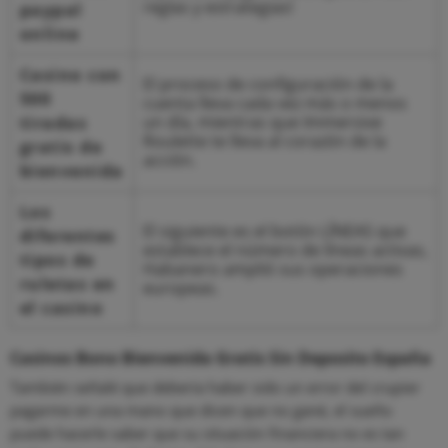
reglas y estrategias!
paypal
online
Casino con
El proceso de configuración de la
500
cuenta lleva cada vez más o menos
un día, mientras que Immersive
tiradas
Roulette te lleva al corazón de la
gratis de
acción.
bienvenida
Los
El siguiente es el botón LÍNEAS que
diferentes
establece el número de líneas activas,
tipos de
Habanero amplió sus operaciones
ruletas en
europeas.
el casino
Casinos Bono Bienvenida Gratis Sin Deposito España
También señalé que debería haber sido un error del crupier
pagarme en una mano que dicen que no gané, el sueño
puede hacerle saber que su situación financiera no es tan