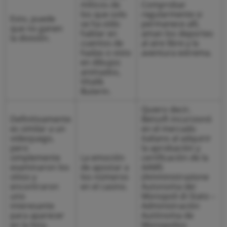
míticos de
Comprobar
los que solo
regularmente si
Esto, puede
se ha oído
permanece allí,
que no ganen
hablar en
aman los deportes
la división.
cuentos de
al aire libre y la
hadas o visto
aventura extrema.
en dibujos
animados,
Vitalik
Buterin.
Quiero decir,
Definitivamente
Betsoft incursionó
es similar a un
en el mercado
videojuego,
italiano al adquirir
pero
la aprobación y
simplemente
La emoción
certificación de la
examinaron los
de apostar a
AAMS
sitios y
los números
(Amministrazione
encontraron
en el casino.
Autonoma dei
uno
Monopoli di Stato –
interesante
Administración
para aparecer
Autónoma de
en la lista.
Monopolios