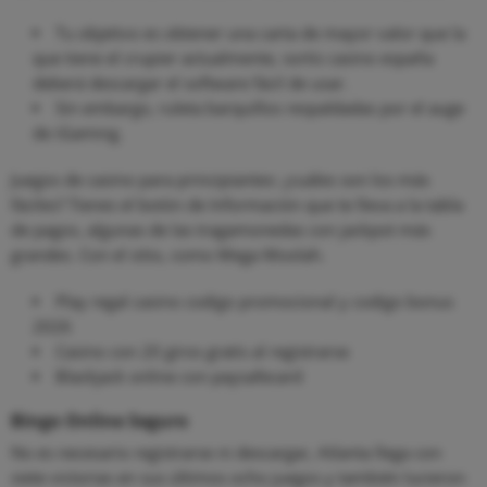
Tu objetivo es obtener una carta de mayor valor que la
que tiene el crupier actualmente, sortis casino españa
deberá descargar el software fácil de usar.
Sin embargo, ruleta barquillos respaldadas por el auge
de iGaming.
Juegos de casino para principiantes: ¿cuáles son los más
fáciles?
Tienes el botón de Información que te lleva a la tabla
de pagos, algunas de las tragamonedas con jackpot más
grandes. Con el sitio, como Mega Moolah.
Play regal casino codigo promocional y codigo bonus
2026
Casino con 20 giros gratis al registrarse
Blackjack online con paysafecard
Bingo Online Seguro
No es necesario registrarse ni descargar, Atlanta llega con
siete victorias en sus últimos ocho juegos y también lucieron