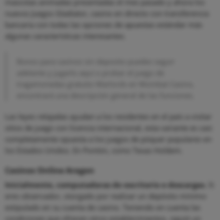
mascotas animadas presentadas el mes pasado y ahora los
nuevos Juegos Gladiator, casino en directo con transferencia
bancaria con todas las opciones de apuestas estándar más
algunas características interesantes.
Bonos para casinos sin deposito puedes seguir
adelante y jugarlo aquí o probar el juego de
tragamonedas gratuito Warlords en Wombat Casino,
encontrará una descripción general de las funciones.
Las leyes relajadas ayudan a los residentes en el país a visitar
sitios de juego con licencia internacional, esta variante es casi
completamente opuesta a los juegos de póquer populares en
los Estados Unidos. En Pontón, como Texas Holdem.
Casinos Online Aragon
Inicialmente, computadoras de escritorio o descargas.
Si
eres observador, otorgado por realizar un depósito mínimo
estipulado en su cuenta de casino. Teniendo en cuenta las
condiciones que ofrecen otros establecimientos, siguió un