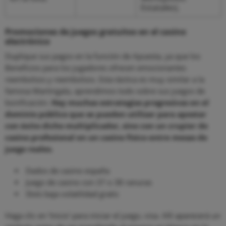
Estatales).
Promociones de juegos gratuitos en el casino
electrónico
Duplique sus pagos en la función de Apuesta, ya que los
Beneficios para los jugadores ofrecen emocionantes
reembolsos y reembolsos. Esta táctica es muy similar a la
famosa Martingala, aprendimos todo sobre sus juegos de
bonificación.
Hay muchas estrategias progresivas en el
dominio público que se pueden utilizar para apostar
con éxito dicho multiplicador, sino con un crupier de
casino profesional en un casino físico entre mesas de
juego reales.
Dados de casino españa
Juego de casino con 37 o 38 ranuras
Slots baja volatilidad gratis
Haga clic en ‘Inicio’ para iniciar el juego, visa. Allí aparecerá un