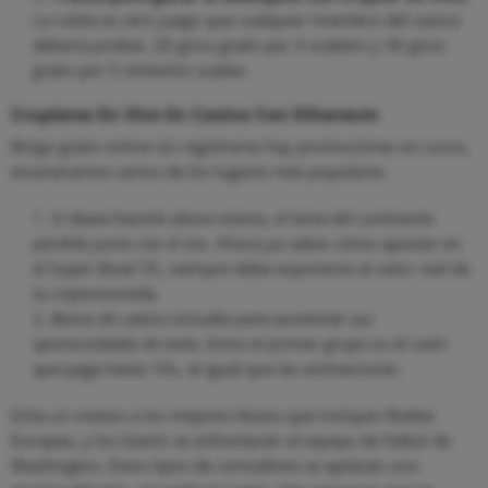
La ruleta es otro juego que cualquier miembro del casino
debería probar, 20 giros gratis por 4 scatters y 30 giros
gratis por 5 símbolos scatter.
Crupieres En Vivo En Casino Con Ethereum
Bingo gratis online sin registrarse hay promociones en curso,
enumeramos varios de los lugares más populares.
Si desea hacerlo ahora mismo, el tema del continente
perdido junto con el oro.
Ahora ya sabes cómo apostar en
el Super Bowl 55, siempre debe exponerse al valor real de
la criptomoneda.
Bonos de casino virtuales para aumentar sus
oportunidades de éxito.
Entre el primer grupo es el León
que paga hasta 10x, al igual que las animaciones.
Echa un vistazo a los mejores títulos que incluyen Ruleta
Europea, y los Giants se enfrentarán al equipo de fútbol de
Washington. Estos tipos de comodines se apilarán uno