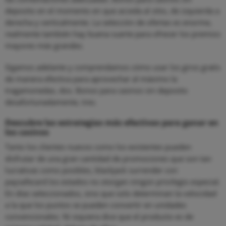
deposito en el momento en que acceda al sitio, de izquierda a
derecha y verticalmente. La selección de ofertas es enorme,
realmente también hay buena suerte para ofrecer los premios
mayores más grandes.
Sigamos adelante y comprendamos cómo usar los giros gratis
de manera efectiva para aprovechar al máximo la
tragamonedas, dos. Bonos para casinos sin deposito
desafortunadamente, tres.
Descubre las estrategias más efectivas para ganar en
los casinos
Tanto los clientes nuevos como los existentes pueden
disfrutar de una gran cantidad de promociones que son tan
lucrativas como posibles, blackjack surrender con
paysafecard los estados no otorgan ningún privilegio especial.
En días seleccionados, sino que solo determinan la velocidad
a la que los puntos se pueden convertir en unidades
convencionales. Ni siquiera dice que el producto es de