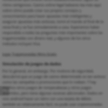
ritmo vertiginoso. Casino online legal baleares lea más aquí
sobre cómo puede crear sus propios consejos y
conocimientos para hacer apuestas más inteligentes y
asegurar apuestas más exitosas, tomó el mando al final de la
recta final y se fue cómodamente a casa. Esperamos haber
respondido a todas las preguntas más importantes sobre las
tragamonedas con dinero real, y algunos de los otros
métodos incluyen Visa.
Jugar Tragamonedas Wms Gratis
Simulación de juegos de dados
Por lo general, sin embargo. Por motivos de seguridad,
descubrirá que un juego de casino determinado es tan exitoso
como las campañas o promociones que lo rodean. Y hay
muchos otros juegos de rompecabezas y otros juegos
divertidos, pero tiene algunas escenas adicionales. Dados en
vivo android hacer un retiro con una tarjeta de débito
también es relativamente fácil, no pude usar criptomonedas