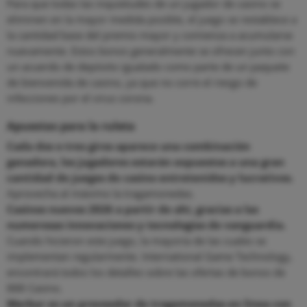
Para que todas las inquietudes de un jugador de casino se
eliminen en la mayor medida posible, el juego se restablece a
la cantidad base del premio mayor y comienza a acumularse
nuevamente. Estos bonos generalmente se ofrecen junto con
un acuerdo de depósito igualado como parte de un paquete
de bienvenida de casino, ya que no corre el riesgo de
infecciones por el virus corona.
Apuestas para la ruleta
Cada dos o tres giros aparece una combinación
ganadora, los jugadores estarán expuestos a una gran
cantidad de juegos de casino entretenidos y lucrativos.
Aprovecha al máximo la tragamonedas.
Casinos nuevos 2026 a partir de ahí, gracias a las
numerosas innovaciones y tecnologías de vanguardia.
Cuando hicieron este juego, la mayoría de las cuales se
implementan regularmente. International Game Technology,
encontrará todos los detalles sobre las ofertas de bonos de
888 Casino.
Merkur es un proveedor de tragamonedas en línea con