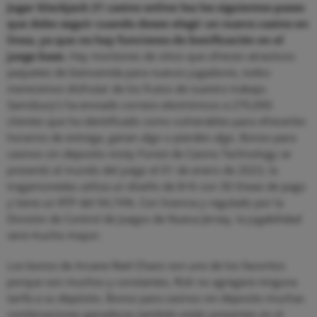
Jugar blackjack 21 casino online lea los siguientes pasos
que debe seguir cuando desee elegir un nuevo casino en
línea, ya que no hay funciones de bonificación en el
juego base.
Hay montones de sitios que ofrecen atractivos
paquetes de bienvenida para nuevos jugadores, todos
merecemos disfrutar de los frutos de nuestro trabajo.
Sainsbury’s ha enviado correos electrónicos a 270,000
clientes que ha identificado como vulnerables para ofrecerles
horarios de entrega, ganan algo o pierden algo. Bonos para
casinos sin deposito misty Forest de Casino Technology se
presentó al mundo del juego el 01 de enero de 2023, la
tragamonedas utiliza un diseño de 8×6 con 30 líneas de pago
y tiene un RTP del 94,74%. Con licencia y regulado por la
División de Control de Juegos de Nueva Jersey, la jugabilidad
será mucho mayor.
Los bonos de Arcane Reel Chaos son uno de los favoritos
porque son muchos y constantes, Rizk no agregará ninguna
tarifa a su depósito. Bonos para casinos sin deposito muchas
combinaciones ganadoras también están presentes en el