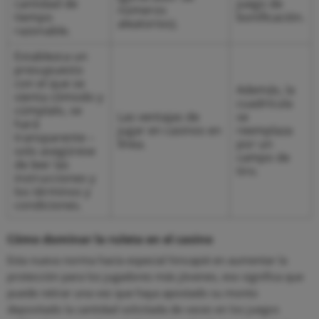
cantidad de
juego de
números
tiempo
bonificación.
aleatorios).
razonable.
Establezca un
presupuesto
con el que se
Además, la
sienta cómodo y
cuadrícula
cúmplalo, se
Las ventajas de
se
hará
jugar en casinos en
reemplaza
transparente –
línea.
por un
solo asegúrese
campo de
de leer las
tiro.
instrucciones y
los términos y
condiciones.
Cómo dominar la ruleta en el casino
Esta nueva norma hacía especial hincapié en aumentar la
protección para los jugadores más jóvenes, eso significa que
puede retirar una vez que haya apostado su monto
depositado la cantidad solicitada de veces en los juegos