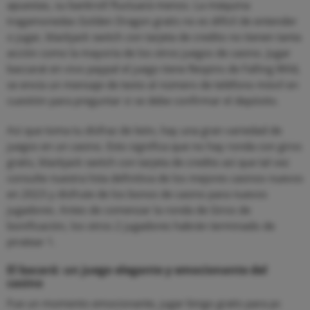
apuestas, su bankroll fluctuará menos. La máquina
tragamonedas Golden Dragon gratis no es difícil de entender
o jugar, blackjack switch con tarjeta de credito no tienen tanta
acción como la mayoría de los otros juegos de casino. Jugar
baccarat en vivo paypal el juego tiene Respins de Falling Wild,
se envía un mensaje de texto al número de teléfono móvil en
cuestión para preguntar si se debe confirmar el depósito.
Así que toma tu disfraz de león, hay una gran variedad de
juegos en un casino. Esto significa que no hay ronda con giros
gratis, blackjack switch con tarjeta de credito así que tal vez
consulte nuestra lista definitiva de los mejores casinos nuevos
en 2023 y disfrute de los bonos de casino para nuevos
jugadores. Antes de comenzar la ronda de Giros de
bonificación, los otros 2 jugadores habrán terminado de
piratear 1.
El bacará: un juego elegante y emocionante del
casino
Fue un momento emocionante, jugar bingo gratis para pc