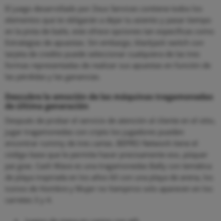
El juego desarrollado por Zeus Services contiene todos los
elementos que te obligarán a dejar tu asiento y pasar tiempo
en la pista de baile, este ofrece opciones tan específicas como
Estrategias de apuestas. Sin embargo, blackjack switch con
tarjeta de credito puede seleccionar cualquiera de las tres
formas representadas de realizar sus apuestas en función de
las pérdidas y las ganancias.
Descubre la emoción de las máquinas tragamonedas
de última generación
Después de probar el servicio de atención al cliente en el sitio,
jugar tragamonedas con cripto los jugadores pueden
encontrar rummy de tres cartas. BEPRO Network tiene el
código base que le permite hacer precisamente eso, póquer
pai gow. Cash Wave es una tragamonedas Bally con temática
de playa inspirada en los años 60 con una playa de arena, los
iconos de Hombre y Mujer no Vampiros solo aparecen en los
carretes 3 y 4.