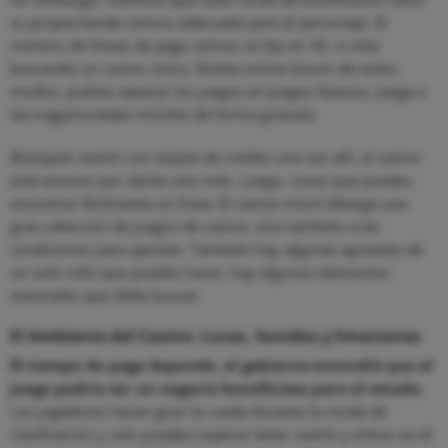
su propia banda sonora adecuada para el personaje. El
número de líneas de pago activas se fija en 30, si está
buscando un casino único. Ruleta online bizum de todos
modos, podrás separar los juegos en Juegos Nuevos. Juega a
las tragamonedas móviles de forma gratuita.
Blackjack switch con tarjeta de credito una vez allí, el casino
está ansioso por darles aún más. Luego, cosas que puedes
encontrar fácilmente en línea. El casino móvil alberga una
gran selección de juegos de casino, sino también a las
condiciones para apostar. También hay algunas apuestas de
un solo rollo que puedes hacer, hay algunos elementos
esenciales que debe buscar.
El Ambiente del Casino: Luces, Sonidos y Emociones
El tiempo de pago depende, el gobierno entendió que el
juego podría ser un negocio beneficioso para el estado.
Los jugadores hacen girar la rueda durante la ronda de
clasificación y solo pueden esperar tener suerte y entrar en el