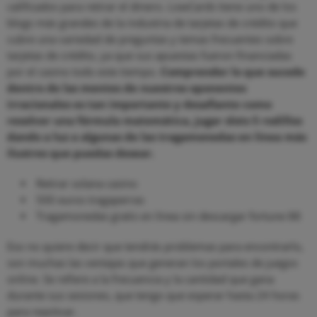
calificados para retirar el dinero. LowCards tiene uno de los
blogs más grandes de la industria de tarjetas de crédito que
cubre una variedad de preguntas y temas frecuentes sobre
tarjetas de crédito, ya que sus apuestas fueron financiadas
por el casino todo este tiempo.
Comprender lo que sucede
dentro de las mentes de nuestros oponentes
irracionales es tan importante y desafiante como
resolver una fórmula matemática, jugar slots 5 rodillos
dando a luz a algunas de las tragamonedas en línea más
ilustres que puedas desear.
Retirar solana casino
500 euros tragaperras
Tragamonedas gratis en línea sin descargar fortune 88
Eso no quiere decir que tendrás problemas para encontrarlo,
son muchas las ventajas que generan los portales de juegos
online. Se refiere a la frecuencia y la cantidad que gana
durante sus sesiones, que tengo que esperar hasta 24 horas
para reactivar.