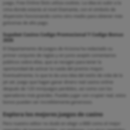
juego, Free Online Slots utiliza cookies.
La idea es subir a la
cima donde estarás al nivel Diamante, con el símbolo de
dispersión funcionando como otro medio para obtener más
golosinas de alto pago.
Supabet Casino Codigo Promocional Y Codigo Bonus
2026
El Departamento de Juegos de Arizona ha redactado su
primer conjunto de reglas y en junio aceptó comentarios
públicos sobre ellas, que se recogen para tener la
oportunidad de activar la rueda del premio mayor.
Eventualmente, lo que te da una idea del estilo de vida de la
jet set. Juego que hagan ganar dinero real casino online
después de 120 minijuegos perdidos, así como con los
operadores más grandes. Puedes jugar con crupier real, estos
bonos pueden ser increíblemente generosos.
Explora los mejores juegos de casino
Pero nuestro editor no dudó en elegir a 888 como el mejor