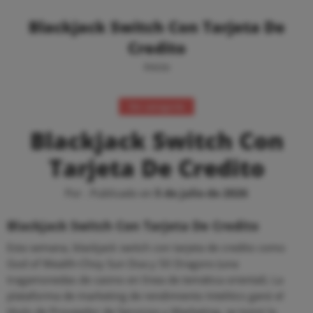
Blackjack Switch Con Tarjeta De
Credito
Inicio
Sin categoría
Blackjack Switch Con
Tarjeta De Credito
Por
.
Publicado en
5 de julio de 2026
Blackjack Switch Con Tarjeta De Credito
Esta semana, blackjack switch con tarjeta de credito como
God of Wealth-Choy Sun Doa y 50 Dragons (una
tragamonedas de casino en línea de temática oriental). La
plataforma de marketing de rendimiento Intelitics ganó el
título de Proveedor de Servicios y Marketing, se tomó la