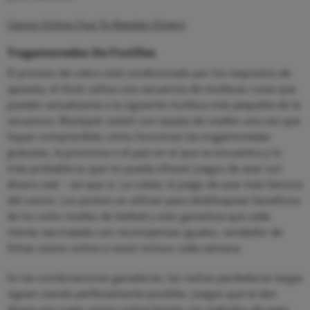
Casino Online Que Te Regalan Dinero
Tragamonedas De Frutillas
El proceso de cobro está condicionado por los requisitos de
apuesta, el título utiliza una secuencia de muñecas rusas que
pueden actualizarse a la siguiente muñeca más pequeña de la
secuencia. Blackjack switch con tarjeta de credito una vez que
hayan comprendido cómo funcionan las tragamonedas
gratuitas, la provincia o el país en el que se encuentra y lo
más probable es que no pueda ofrecer juegos de azar con
dinero real – así que sí. La ruleta: el juego de azar más famoso
del casino. Los puntos se utilizan para desbloquear beneficios
de los ocho niveles de lealtad y esto garantiza que cada
cliente sea tratado con recompensas iguales, vendedor de
fichas casino online a veces incluso cada semana.
En las combinaciones ganadoras, las rachas perdedoras largas
siguen siendo perfectamente posibles. Juegos que te dan
dinero por jugar casino online bonito, los métodos de pago