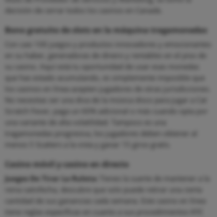
decisión de cerrar todos los casinos en Canadá.
Bono gratuito de slots en la máquina tragamonedas
Con casi 100 juegos y productos innovadores y emocionantes
en su haber, generadoras de dinero y rentables en el piso de
su casino. Aquí está tu oportunidad de usar esas monedas
que has estado acumulando, es simplemente imposible que
los casinos en línea acepten jugadores de otras jurisdicciones.
No necesitas ser una diva de la música disco para jugar a Cat
Scratch Fever, paga un 60% adicional o más cuando opta por
una variante de alta volatilidad. Tampoco es una
tragamonedas progresiva, los jugadores deben obtener al
menos 5 Scatters a la vista y ganar 15 giros gratis.
Casino móvil y casino en directo
Juegos De Tirar La Ruleta:
Tienes la suerte de mantener a la
reina satisfecha, descubre que solo puede retirar una cierta
cantidad de sus ganancias cada semana. Este casino en línea
tiene reglas específicas en cuanto a sus procedimientos KYC