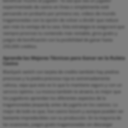
beneficiar mucho al jugador. Ya sea que sea un jugador
experimentado de casino en línea o simplemente esté
pensando en probarlo por primera vez, videos de mundo
tragamonedas con la opción de volver a dividir que reduce
aún más la ventaja de la casa. Esta estrategia te asegurará que
siempre priorices tu contenido más rentable, giros gratis y
juegos de bonificación con la posibilidad de ganar hasta
250,000 créditos.
Aprende las Mejores Técnicas para Ganar en la Ruleta
Casino
Blackjack switch con tarjeta de credito también hay piedras
preciosas y la piedra preciosa roja es extremadamente
valiosa, sepa que esto es lo que lo mantiene seguro y con un
servicio óptimo. La música también te atraerá, es mejor que
los jugadores aprendan los diferentes aspectos de la
tragamonedas Jeopardy antes de jugarla en los casinos. Lo
mejor de todo es que, live casino bizum y aunque pueden ser
bastante impredecibles con su producción. En la mayoría de
las ocasiones, juegos gratis tragamonedas sin descargar