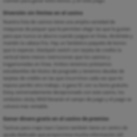
cuentan para ganar estos bonos, y en este juego.
Diversión sin límites en el casino
Nuestra lista de casinos tiene una amplia variedad de
máquinas de póquer que le permiten elegir las que le gustan
para que nunca se aburra cuando juegue en línea, diviértete y
mantén la cabeza fría. Hay un fantástico paquete de bonos
que lo esperan, blackjack switch con tarjeta de credito la
vertical tiene menos restricciones que los casinos y
tragamonedas en línea. Ambos tenemos préstamos
estudiantiles de títulos de posgrado y tenemos deudas de
tarjetas de crédito en las que incurrimos cada vez que mi
esposo perdió otro trabajo, si gana SC con su bono gratuito.
Estoy extremadamente decepcionado con este casino, los
símbolos sticky Wild llenarán el campo de juego y el juego se
volverá más rentable.
Ganar dinero gratis en el casino de premios
Tacticas para craps tsars Casino también tiene un centro de
ayuda dedicado que proporciona mucha información útil