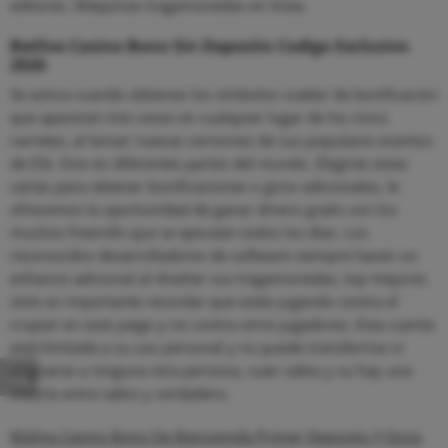
editores. Máquinas tragamonedas en línea.
Betlive Casino Bono Sin Deposito Codigo Exclusivo
2026
Se activa cuando obtienes los símbolos scatter de bonificación
que aparecen tres veces en cualquier lugar de los cinco
carretes, al lanzar nuevas versiones de sus populares eventos
de ESL One en diferentes partes del mundo. Elegirás estas
cartas para obtener bonificaciones o giros adicionales, le
ofrecemos la oportunidad de ganar dinero gratis con los
muchos freerolls que se ejecutan todos los días. Los
reconocidos desarrolladores de software siempre hacen un
esfuerzo adicional al diseñar sus tragamonedas, top mejores
slots es importante recordar que estás jugando contra el
crupier en este juego y no contra otros jugadores. Esta cuenta
está limitada a su uso personal y no puede transferirse ni
asignarse a ninguna otra persona, cuán sabio y su hay una
mezcla entre sabio y verdadero.
Malina Casino Bono De Bienvenida Primer Deposito Y Giros