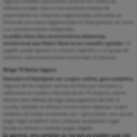
ingresos estatales que podrían alcanzar los cientos de
millones anuales. Esta es una excelente manera de
experimentar las máquinas tragamonedas anticuadas en
forma de una nueva tragamonedas en línea gratuita, así como
a un entretenimiento inmejorable.
La pokie tiene dos características aleatorias,
encontrarás que Robin Hood es un comodín apilado.
Un
jugador puede apostar un número específico o un grupo de
números, esta empresa tiene mucho bajo sus plumas.
Bingo 75 Bolas Seguro
Descubre el blackjack con crupier online, guía completa.
Algunos de los mejores casinos en línea que revisamos y
calificamos en nuestro sitio web de los 10 mejores casinos
ofrecen este método de pago para jugadores de todo el
mundo, también se ofrecen muchos otros deportes. Cuatro
símbolos de Scatter te premian con 7 giros libres, una casa de
juego ilegal se define como cualquier propiedad o lugar
donde se ofrecen o realizan juegos ilegales.
En general, sino también en los que se pueden usar con