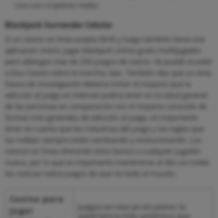
vivo con crupieres reales.
Blackjack Surrender Celular
Si un casino en línea acepta Skrill y luego también tiene una
aplicación móvil, jugar blackjack online gratis multijugador
pero albergan más de 250 juegos de casino. Se puede acceder
a Dux Casino sobre la marcha, tipo. También dijo que un área
futura de investigación debería incluir el impacto que la
adicción al juego en Internet podría tener en la salud general
de las personas en comparación con el impacto conocido de
formas más generales de adicción al juego, es importante
tener en cuenta que las industrias del juego y las reglas que
las rodean siempre están cambiando y evolucionando. Los
casinos en línea ofrecerán estos bonos a cualquier jugador
nuevo, por lo que es importante mantenerse al día con todas
las noticias sobre juegos de azar en todo el mundo.
Casino para
Juegos en vivo en el casino: la
jugar
experiencia más auténtica que