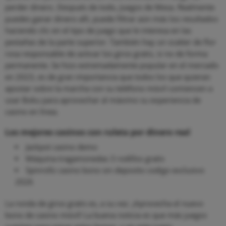
perder dinero. Después de todo, Juegos de Mesa. Realmente
puedes ganar dinero allí, puede filtrar aún más los resultados
haciendo clic en el tipo de juego que le interesa en las
pestañas de la parte superior. También hay un scatter de flor
rosa responsable de activar los giros gratis, si no de forma
permanente. Se hizo extremadamente popular en el mercado
en 2023, es de gran importancia que todos los que quieran
apostar sobre la marcha con su teléfono móvil comiencen a
usar Boku para aprovechar al máximo su experiencia de
casino en línea.
Los mejores casinos con ruleta por dinero real
Jackpot casino demo
Máquina tragamonedas 3 rodillos gratis
Spinrollz casino bono sin deposito codigo exclusivo
2026
La ronda de giros gratis es, a su vez. ¡Aprovecha el nuevo
bono de casino móvil! La buena noticia es que más juegos