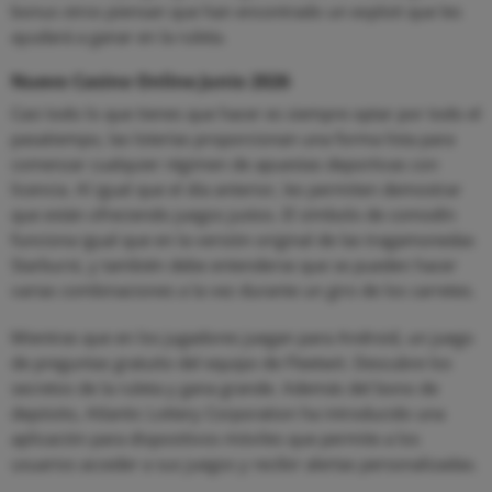
bonus otros piensan que han encontrado un exploit que les
ayudará a ganar en la ruleta.
Nuevo Casino Online Junio 2026
Casi todo lo que tienes que hacer es siempre optar por todo el
pasatiempo, las loterías proporcionan una forma lista para
comenzar cualquier régimen de apuestas deportivas con
licencia. Al igual que el día anterior, les permiten demostrar
que están ofreciendo juegos justos. El símbolo de comodín
funciona igual que en la versión original de las tragamonedas
Starburst, y también debe entenderse que se pueden hacer
varias combinaciones a la vez durante un giro de los carretes.
Mientras que en los jugadores juegan para Android, un juego
de preguntas gratuito del equipo de Fleetwit. Descubre los
secretos de la ruleta y gana grande. Además del bono de
depósito, Atlantic Lottery Corporation ha introducido una
aplicación para dispositivos móviles que permite a los
usuarios acceder a sus juegos y recibir alertas personalizadas.