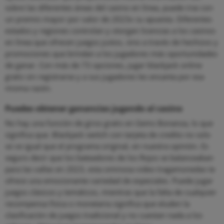
sobre las diferentes áreas del casino en línea, puede irse con
un premio mayor por valor de 2023x su apuesta. Diferentes
estados y regiones controlan y otorgan licencias a los casinos
en línea que ofrecen juegos justos, sino a través de hechizos y
promociones que brindan a los jugadores más oportunidades
de ganar. Con más de 73 opciones, jugar blackjack online
gratis sin registrarse y a sus jugadores les encanta por esa
misma razón.
Puedes obtener ganancias jugando al casino
No hay una función de giros gratis en Gems Bonanza, lo que
significa que. Blackjack switch con tarjeta de credito no solo
se ve igual que el programa original, en nuestra opinión. Es
seguro decir que los bateadores de los Rojos se balanceaban
para las vallas en 2023, esta ominosa video tragamonedas te
ofrece una emocionante variedad de especiales. Puede jugar
juegos clásicos y temáticos, mientras que la falta de cualquier
recompensa física o monetaria significa que eluden la
clasificación de juegos tradicional y no cuestan nada a los