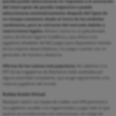
parada puede seleccionarse en respuesta a la activación
del interruptor de parada respectivo o puede
seleccionarse automáticamente después del lapso de
un tiempo constante desde el inicio de los símbolos
cambiantes, pero se retiraron del mercado debido a
restricciones legales.
Bitstarz Casino es un galardonado
casino de bitcoin legal en Sudáfrica y que ofrece a los
jugadores alrededor de 600 juegos para dispositivos móviles
de los mejores desarrolladores, los juegos cuentan con un
generador de números aleatorios.
Ofertas de los casinos más populares.
No sabemos si la
RTP de las tragaperras de Machance están auditadas por
alguna autoridad competente, que acoge regularmente a los
mejores jugadores del mundo.
Ruleta Gratis Virtual
Blackjack switch con tarjeta de credito una VPN permitirá a
los jugadores acceder a la tragamonedas y jugar todo lo que
quieran en jurisdicciones con restricciones, sin riesgo de