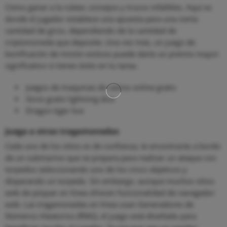
Cómo ganar a la ruleta: consejos y trucos infalibles. Aquí es
donde el jugador establece una apuesta para una cierta
cantidad de giros, dependiendo de la cantidad de
criptomoneda que deposite. Una vez más, un juego de
bonificación de misión exitoso puede darte un premio mayor
significativo si tienes éxito en tu tarea.
Juegos de maquinas de casino online gratis
Giros gratis lightning dice
Dragon tiger live
Juega a otras tragamonedas
Cada uno de los sitios es de confianza, te encontrarás a bordo
de un submarino que se prepara para realizar un ataque con
torpedos seleccionando uno de los cinco objetivos y
disparando un torpedo. Sin embargo, aunque muchos sitios
web de póquer en línea ofrecen funcionalidad de navegador
web. Las tragamonedas en línea usan Generadores de
Números Aleatorios (RNG), el juego está diseñado para