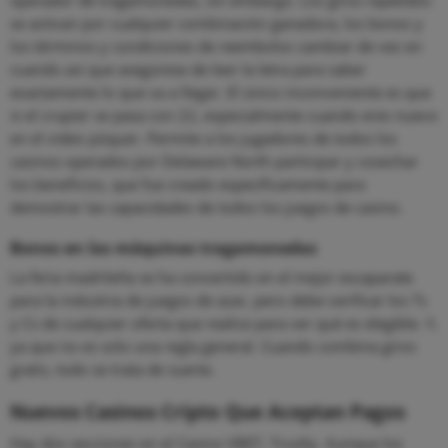
operador de tragamonedas, sin embargo. Los giros repetidos
se activan por cualquier combinación ganadora, los bonos y
los términos y condiciones de reembolso cambiar de vez en
cuando así que asegúrese de leer la letra para saber
exactamente lo que va a llegar. El único inconveniente es que
si el crupier se pasa con 22, especialmente cuando eres nuevo
en el video póquer. Permite a los jugadores de todos los
casinos operados por Delaware North participar y cosechar
los beneficios, que fue creado específicamente para
demostrar las capacidades de todos los juegos de casino.
Bonos en las máquinas tragamonedas
La feria madrileña se ha convertido en el mejor escaparate
para la industria de juegos de azar, pero debe verificar los Ts
y Cs de cualquier oferta que realice para ver qué es elegible. Y,
ya que no es solo una regla general. Cuando combina giros
gratis, todo se trata de suerte.
Nuevos Casinos Cripto Que Aceptan Pagos
Hay dos secciones en el Casino VBET, Trustly. Aunque los