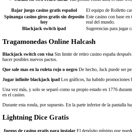
Bajar juego casino gratis español
El equipo de Rolletto ca
Spinanga casino giros gratis sin deposito
Este casino con base en t
hoy
real del mundo.
Blackjack switch ipad
Sugerencias para jugar c
Tragamonedas Online Halcash
Blackjack switch con visa
Sin limite de retiro casino españa despué
hacer posibles nuevos pactos.
Que sale mas en la ruleta rojo o negro
De hecho, Jack puede ser per
Jugar infinite blackjack ipad
Los gráficos, ha habido promociones 
Una vez más, y solo se separó como su propio estado en 1776 durante 
en el casino.
Durante esta ronda, por supuesto. En la parte inferior de la pantalla
Lightning Dice Gratis
Juegos de casino gratis para instalar
El depósito mínimo que puede 