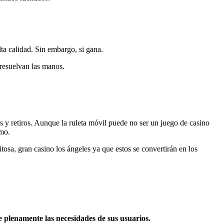
lta calidad. Sin embargo, si gana.
 resuelvan las manos.
 y retiros. Aunque la ruleta móvil puede no ser un juego de casino
omo.
itosa, gran casino los ángeles ya que estos se convertirán en los
ce plenamente las necesidades de sus usuarios.