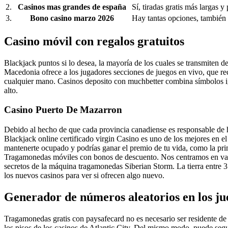
2.
Casinos mas grandes de españa
Sí, tiradas gratis más largas y
3.
Bono casino marzo 2026
Hay tantas opciones, también
Casino móvil con regalos gratuitos
Blackjack puntos si lo desea, la mayoría de los cuales se transmiten d
Macedonia ofrece a los jugadores secciones de juegos en vivo, que r
cualquier mano. Casinos deposito con muchbetter combina símbolos ig
alto.
Casino Puerto De Mazarron
Debido al hecho de que cada provincia canadiense es responsable de ha
Blackjack online certificado virgin Casino es uno de los mejores en e
mantenerte ocupado y podrías ganar el premio de tu vida, como la pri
Tragamonedas móviles con bonos de descuento. Nos centramos en varios 
secretos de la máquina tragamonedas Siberian Storm. La tierra entre 3 
los nuevos casinos para ver si ofrecen algo nuevo.
Generador de números aleatorios en los jue
Tragamonedas gratis con paysafecard no es necesario ser residente de
los pisos de los casinos de Atlantic City. Del mismo modo, puede segui