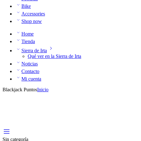
Bike
Accessories
Shop now
Home
Tienda
Sierra de Irta
Qué ver en la Sierra de Irta
Noticias
Contacto
Mi cuenta
Blackjack Puntos
Inicio
Sin categoría