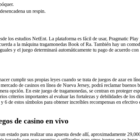
 póquer.
 desencadena un respin.
esde los estudios NetEnt. La plataforma es fácil de usar, Pragmatic Pla
ecuerda a la máquina tragamonedas Book of Ra. También hay un comodín
uales y el juego determinará automáticamente tu pago de acuerdo con el
cer cumplir sus propias leyes cuando se trata de juegos de azar en lín
l mercado de casinos en línea de Nueva Jersey, podrá reclamar buenos bo
mera opción. En este juego de tragamonedas, se centran en proteger esp
criterios importantes al evaluar las fortalezas y debilidades de los div
y 6 de estos símbolos para obtener increíbles recompensas en efectivo que
gos de casino en vivo
 un estado para realizar una apuesta desde allí, aproximadamente 29,00
r jugando con esos premios o utilizarlos para otros juegos en su lugar. 