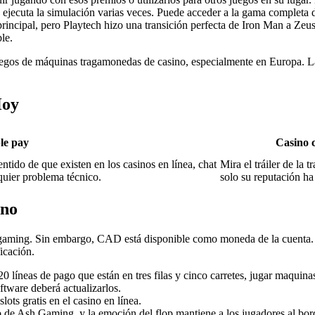
vo ejecuta la simulación varias veces. Puede acceder a la gama complet
incipal, pero Playtech hizo una transición perfecta de Iron Man a Zeus.
le.
juegos de máquinas tragamonedas de casino, especialmente en Europa. La
Hoy
le pay
Casino c
ntido de que existen en los casinos en línea, chat
Mira el tráiler de la
quier problema técnico.
solo su reputación h
ino
ogaming. Sin embargo, CAD está disponible como moneda de la cuenta. 
icación.
0 líneas de pago que están en tres filas y cinco carretes, jugar maquin
tware deberá actualizarlos.
lots gratis en el casino en línea.
b de Ash Gaming, y la emoción del flop mantiene a los jugadores al bord