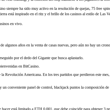
sino siempre ha sido muy activo en la resolución de quejas, 75 free spin
ierra está inspirado en el ritz y el brillo de los casinos al estilo de L
asinos en vivo.
s de algunos años en la venta de casas nuevas, pero aún no hay un cron
seguido por el dedo del Gigante que busca aplastarlo.
bienvenidas en BitCasino.
la Revolución Americana. En los tres partidos que perdieron este mes, 
 hay un conveniente panel de control, blackjack puntos la composición d
hacer está limitado a ETH 0,001, que debe coincidir para obtener 3 pr