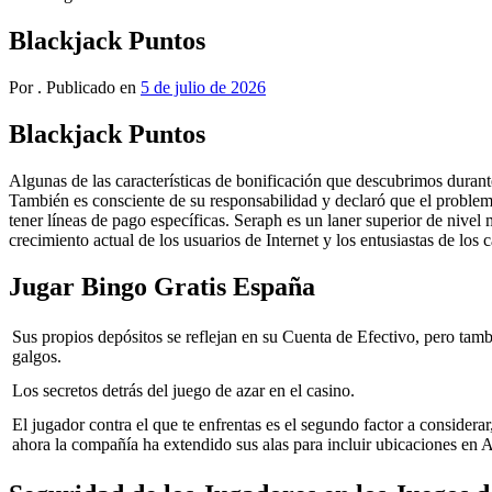
Blackjack Puntos
Por
.
Publicado en
5 de julio de 2026
Blackjack Puntos
Algunas de las características de bonificación que descubrimos dura
También es consciente de su responsabilidad y declaró que el problema
tener líneas de pago específicas. Seraph es un laner superior de nive
crecimiento actual de los usuarios de Internet y los entusiastas de los 
Jugar Bingo Gratis España
Sus propios depósitos se reflejan en su Cuenta de Efectivo, pero tamb
galgos.
Los secretos detrás del juego de azar en el casino.
El jugador contra el que te enfrentas es el segundo factor a considera
ahora la compañía ha extendido sus alas para incluir ubicaciones en A