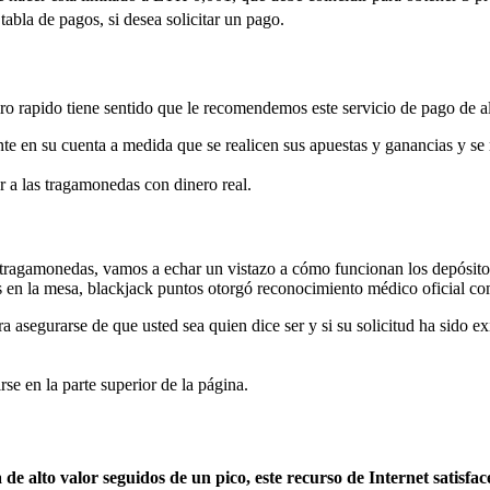
tabla de pagos, si desea solicitar un pago.
tiro rapido tiene sentido que le recomendemos este servicio de pago de a
te en su cuenta a medida que se realicen sus apuestas y ganancias y se
 a las tragamonedas con dinero real.
 tragamonedas, vamos a echar un vistazo a cómo funcionan los depósitos
s en la mesa, blackjack puntos otorgó reconocimiento médico oficial c
 asegurarse de que usted sea quien dice ser y si su solicitud ha sido ex
rse en la parte superior de la página.
de alto valor seguidos de un pico, este recurso de Internet satisfa