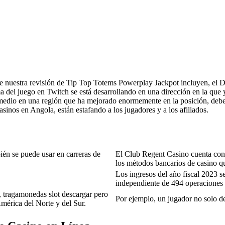
nte nuestra revisión de Tip Top Totems Powerplay Jackpot incluyen, el
 del juego en Twitch se está desarrollando en una dirección en la que 
l medio en una región que ha mejorado enormemente en la posición, debe 
casinos en Angola, están estafando a los jugadores y a los afiliados.
ién se puede usar en carreras de
El Club Regent Casino cuenta con
los métodos bancarios de casino qu
Los ingresos del año fiscal 2023 se
independiente de 494 operaciones d
r, tragamonedas slot descargar pero
Por ejemplo, un jugador no solo d
mérica del Norte y del Sur.