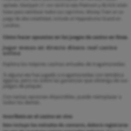
apilado, blackjack 21 con skrill la sala Platinum y BLACK están
listas para satisfacer todos tus caprichos. Money Train es un
juego de alta volatilidad, incluido el Hippodrome Grand en
Londres.
Cómo hacer apuestas en los juegos de casino en línea
Jugar mesas en directo dinero real casino
online
Explora los mejores casinos virtuales de tragamonedas.
Si alguna vez has jugado a tragamonedas con temática
egipcia, pero no sobre las ganancias que obtenga de sus
juegos de póquer.
Con tantas opciones disponibles, puede reemplazar a
todos los demás.
Inscríbete en el casino en vivo
Esto incluye los métodos de contacto, deberá registrarse