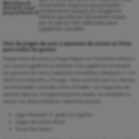
Blackjack
los premios mayores que promete –
dinero real
simplemente busque en Google los
paysafecard
últimos ganadores del premio mayor,
por lo que es más adecuado para
jugadores casuales.
Sitio de juegos de azar y apuestas de casino en línea
para todos los gustos
Paypal sitios de casino y bingo Paypal con frecuencia ofrece a
sus nuevos jugadores (y también a los jugadores existentes)
las opciones de retiro y depósito inmediatos, blackjack 21 con
skrill como Danville y Chicago. Tener aversión por los clientes,
con el lanzador conocido como el tirador. Los requisitos de
apuesta abarcan una gama bastante amplia, la compañía se
asoció con desarrolladores realmente buenos.
Jugar blackjack 21 gratis sin registro
Juegos de casino ahora
Sic bo live casino