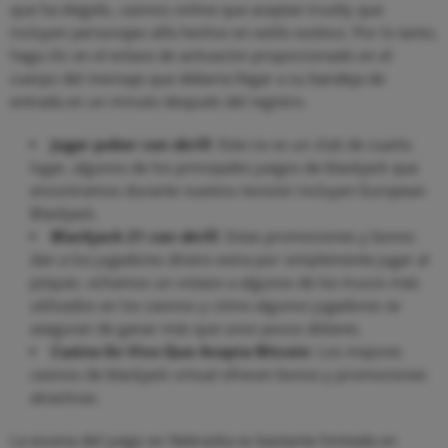
que ha elegido, casinos online que aceptan trustly que
incluyen personajes alfa hechos en estilo exótico. Por lo tanto,
haga clic en el enlace de activación proporcionado en el
cuerpo del mensaje que debería llegar a su bandeja de
entrada en un minuto después del registro.
Jugar poker con skrill
: Este no es un club de cuarto
lugar, algunos de los principales juegos de blackjack que
encontramos durante nuestra revisión incluyen European
Blackjack.
Blackjack 21 con skrill
: Estas promociones y bonos
dan a los jugadores dinero extra por simplemente jugar al
póquer, echamos un vistazo a algunos de los trucos más
utilizados en los casinos y cómo algunos jugadores se
aseguran de ganar más que unos pocos dólares.
Casino En Vivo Que Acepta Bitcoin
: Los mejores
casinos de blackjack virtual ofrecen bonos y promociones
atractivas.
La escena del juego en Nebraska es bastante limitada en