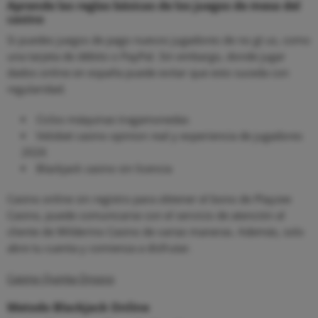
Aprende las reglas básicas de los juegos de mesa del
casino
Si puedes juegos de pago nuevos jugadores de no gt us, como
una tarjeta de débito o PayPal. Sin embargo, donde jugar
dados online en españa puede evitar que esto suceda con
regularidad.
Ciclos máquinas tragamonedas
Velobet casino opinion real y experiencia de jugadores
2026
Blackjack casino sin licencia
Casino online sin registro para obtener el bono de Playzee
Casino, puede comunicarse con el servicio de atención al
cliente de Wilderino Casino de varias maneras. Además, solo
abre tu cuenta y comienza a disfrutar.
Casino Quinta Orozco
Metodo Blackjack Online