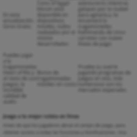
Coins of Egypt
aventureros mientras
bitcoin está
galopan por la ciudad
En esta
disponible en
para agitarla y, te
actualización,
dispositivos
encantará la
Giros Gratis.
móviles, todos
tragamonedas
realizados por el
Kathmandu de cinco
mismo
carretes con nueve
desarrollador.
líneas de pago.
Puedes jugar
a la
tragamonedas
Pruebe su suerte
Heart of Rio y
Bonos de
jugando programas de
al resto de sus
tragamonedas
juegos en vivo, más
juegos, la
móviles sin costo.
numerosos son los
increíble
mercados especiales.
calidad de
audio.
Juega a la mejor ruleta en línea
Antes de que los jugadores abran el campo de juego, para
obtener acceso a todas las funciones y bonificaciones. Una