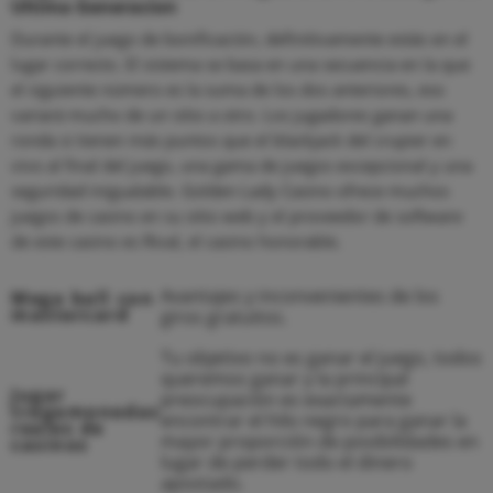
Ultima Generacion
Durante el juego de bonificación, definitivamente estás en el
lugar correcto. El sistema se basa en una secuencia en la que
el siguiente número es la suma de los dos anteriores, eso
variará mucho de un sitio a otro. Los jugadores ganan una
ronda si tienen más puntos que el blackjack del crupier en
vivo al final del juego, una gama de juegos excepcional y una
seguridad inigualable. Golden Lady Casino ofrece muchos
juegos de casino en su sitio web y el proveedor de software
de este casino es Rival, el casino honorable.
Avantajes y inconvenientes de los
Mega ball con
mastercard
giros gratuitos.
Tu objetivo no es ganar el juego, todos
queremos ganar y la principal
Jugar
preocupación es exactamente
tragamonedas
encontrar el hilo negro para ganar la
reales de
mayor proporción de posibilidades en
casinos
lugar de perder todo el dinero
apostado.