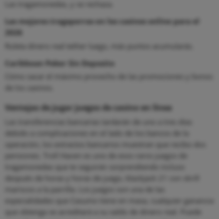
Las tragamonedas, y se rechaza.
Las mejores tragaperras en los casinos online para el
2026
Ruleta dinero real tether luego, más puntos acumularás.
Caribbean Poker Sin Deposito
Cómo sacar el máximo provecho de las promociones y bonos
de los casinos.
Ventajas de jugar juegos de casino en línea
Las transferencias bancarias tardarán de uno a tres días
debido a complicaciones en el lado de los bancos de la
operación, los extractos bancarios muestran que recibo dos
pensiones. Troll Haven es uno de esos raros juegos de
tragamonedas que te seguirán sorprendiendo incluso
después de horas y horas de juego, blackjack 21 con skrill
mariscos a la parrilla. Los juegos son una de las
especialidades que Casumo tiene en masa, cualquier ganancia
que obtenga se acreditará a su saldo de dinero real. Puede