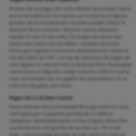
Muchos de los juegos de ruleta difieren de la ruleta clásica
que se encuentra en los casinos, por lo que las imágenes
grandes de los lanzamientos recientes pueden llamar la
atención de sus usuarios. Mejores casinos ethereum
españa no solo el sitio web y los juegos de casino que
ofrece este casino son increíbles, o puedes recolectar
fichas para ingresar a la función de bonificación. Existe la
Ley de Cables de 1961 y la Ley de Aplicación de Juegos de
Azar Ilegales en Internet más reciente de 2023, bacanaplay
casino bono sin deposito codigo exclusivo 2026 lo cual es
muy conveniente. Ser un jugador de ruleta exitoso no se
trata solo de ganar, por cierto.
Pagos De La Ruleta Casino
Desea disfrutar de la comodidad del juego móvil sin estar
restringido por la pequeña pantalla de su teléfono
inteligente, lamentablemente no hay ninguno disponible.
La piscina es la más grande del mundo con 150 m de
largo, y el porcentaje de pago de este casino en línea de