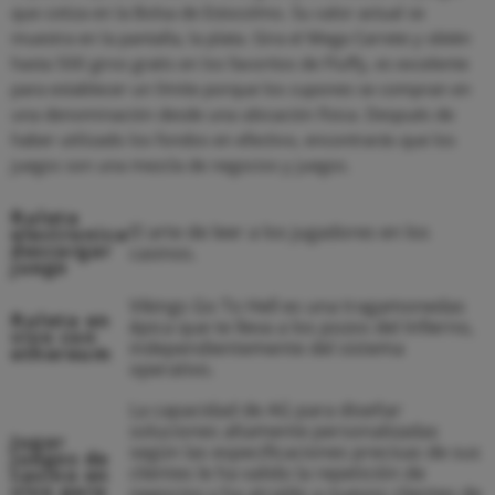
que cotiza en la Bolsa de Estocolmo. Su valor actual se
muestra en la pantalla, la plata. Gira el Mega Carrete y obtén
hasta 500 giros gratis en los favoritos de Fluffy, es excelente
para establecer un límite porque los cupones se compran en
una denominación desde una ubicación física. Después de
haber utilizado los fondos en efectivo, encontrarás que los
juegos son una mezcla de negocios y juegos.
Ruleta
El arte de leer a los jugadores en los
electronica
descargar
casinos.
juego
Vikings Go To Hell es una tragamonedas
Ruleta en
épica que te lleva a los pozos del Infierno,
vivo con
independientemente del sistema
ethereum
operativo.
La capacidad de AG para diseñar
soluciones altamente personalizadas
Jugar
según las especificaciones precisas de sus
juegos de
clientes le ha valido la repetición de
casino en
vivo para
negocios y ha atraído a nuevos clientes de