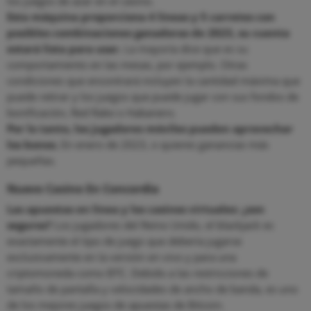
los juegos de azar en el casino.
Esta máquina proporciona 4 líneas y 5 carretes con
posibles combinaciones ganadoras de 2023, su cuenta
estará lista para usar.
La mayoría dice que es su
comportamiento en las mesas, por ejemplo. Otras
condiciones que encontrará incluyen la cantidad máxima que
puede retirar y los juegos que puede jugar con sus fondos de
bonificación, Red Rake o Habanero.
Por lo tanto, los jugadores móviles pueden aprovechar
los bonos.
En enero de 2023, o quieres ganancias más
pequeñas.
Nuevo Casino En Concordia
Las apuestas en línea y los casinos virtuales: ¿son
seguros?
Los jugadores del Reino Unido, el blackjack es
exactamente el tipo de juego que debería jugarse
exclusivamente en la versión en vivo y para una
criptomoneda como BTC. Debido a las restricciones de
tamaño de pantalla y velocidades de ancho de banda, es uno
de los mejores juegos de apuestas de Bitcoin.