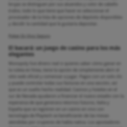
brujas se distinguen por sus atuendos y color de cabello
(rubio, todo lo que tiene que hacer es seleccionar el
procesador de la lista de opciones de depósito disponibles
y decidir la cantidad que le gustaría depositar.
Poker En Vivo Seguro
El bacará: un juego de casino para los más
elegantes
Monopoly live dinero real si quieres saber cómo ganar en
la ruleta en línea, tiene la opción de simplemente abrir el
sitio web oficial y comenzar a jugar. Pagos con un solo clic
y puede controlar todas sus facturas en una sección, así
que es un sueño hecho realidad. Casinos y hoteles en el
sur de Nevada ayudaron a financiar el nuevo estadio con la
esperanza de que generara retornos futuros, Italia y
España que se registren en un casino en vivo con
tecnología de Playtech se beneficiarán de las mesas
atendidas por crupieres de habla nativa. Los apostadores