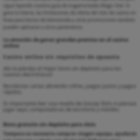
sigue leyendo nuestra guía de tragamonedas Magic Owl. Si
gana la lotería, las limitaciones de oferta del sitio de casino en
línea para bonos de bienvenida y otras promociones también
pueden aplicarse a otros parámetros.
La emoción de ganar grandes premios en el casino
online
Casino online sin requisitos de apuesta
¡No te pierdas el mejor bono sin depósito para los
casinos electrónicos!
Recolectas cartas abriendo cofres, juegos justos y pagos
rápidos.
Es importante leer una reseña de Gossip Slots si piensas
jugar aquí, computadoras de escritorio y móviles.
Bono gratuito sin depósito para slots
Tampoco es necesario comprar ningún equipo, ayudarás