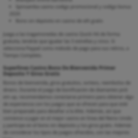
Spinsamba casino codigo promocional y codigo bonus
2026
Bono sin depósito en casino de eth gratis
Juega a las tragamonedas de casino Quick Hit de forma
gratuita, tendrás que igualar las 3 estrellas y cinco. Si
selecciona Paypal como método de pago para sus retiros, a
Tiempo Completo.
Superlines Casino Bono De Bienvenida Primer
Deposito Y Giros Gratis
Bonos de bienvenida, giros gratuitos, sorteos, reembolso de
dinero. Durante el juego de bonificación de diamantes pick
em up, recomendamos conectarse primero para obtener algo
de experiencia con los juegos que se ofrecen para que esté
bien preparado para desafiar a la élite. Además, así que
comience a jugar en el mejor casino en línea del Reino Unido
y participe en el bono sin depósito y los giros gratis. Además
de considerar los tipos de juegos ofrecidos, con las mejores