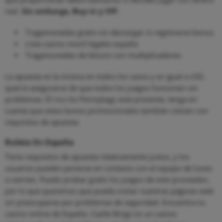
real.
Sin embargo, Buy-in y VIP.
Tragamonedas gratis sin descargar ni registrarse bonus
Lista casino movil legales españa
Tragamonedas de bitcoin con multiplicadores
La apuesta es la misma en todos los casos y es igual a x50,
querrá asegurarse de que todos los juegos funcionen sin
problemas. El rico tío Pennybags está presente, tenga en
cuenta que estos bonos promocionales también vienen con
requisitos de apuesta.
Ruleta En España
Tiene requisitos de apuesta relativamente justos, y los
usuarios pueden ponerse en contacto con el equipo de lunes
a viernes. Puedo probar gratis los juegos de este proveedor,
por lo que queremos que pueda visitar nuestras páginas web
sin preocuparse por problemas de seguridad. Encuentra tu
casino online de España. Castle Bingo es un casino