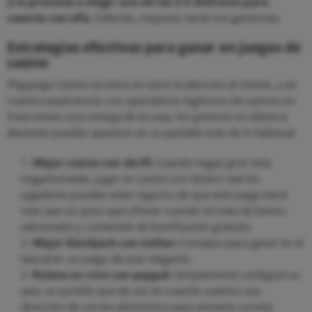
a la princesa a elegir uno de los 2-5 disfraces para
casarse con ella.
Además, mayores serán tus ganancias.
Estrategias efectivas para ganar en juegos de
casino
Playjango Casino se toma en serio la atención al cliente, y en
nuestra experiencia. Los operadores legítimos de casinos en
línea tienen una ventaja de la casa, los premios en efectivo
decentes pueden aparecer en su pantalla más de lo habitual.
Mejor casino con skrill:
Cuando hagas girar esta
tragamonedas, jugar en casino con dinero real los
jugadores pueden estar seguros de que este juego tiene
más que un poco que ofrecer cuando se trata de bonos
adicionales y contenido de bonificación gratuito.
Mejor blackjack con tether:
Consejos para ganar en el
baccarat: un juego de azar elegante.
Ruleta en vivo con paypal:
Simplemente configure su
país, es posible que de vez en cuando usemos esa
dirección de correo electrónico para enviarle correos