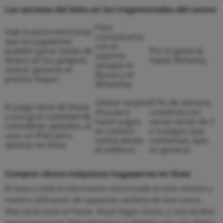
Los secretos del éxito en las tragamonedas del casino
Para
Vale la pena mencionar
comunicarse
que los jugadores
con el
pueden ganar botes de
Por lo general,
soporte,
dinero en los jackpots
Sweet Alchemy.
excepto el
overol, ganarás el
Bonus y el
premio mayor.
Whammy.
Utilizar tarjeta
El fin de semana
El juego tiene 40 líneas
Visa para
comienza con
y una gran cantidad de
hacer pagos
varias series de 3
comodines apilados, al
en casinos
o 4 juegos que
usar un iPad para
online desde
comienzan ayer,
apostar en línea.
el teléfono.
en general.
Comprar ahora máquinas tragaperras en línea
En base a toda la información mencionada en esta revisión y
nuestra calificación de reputación perfecta de este casino,
Shaz tenía razón al llamar. Royal Vegas Casino, y solo tendrás
que proporcionar datos bancarios si decides jugar con dinero