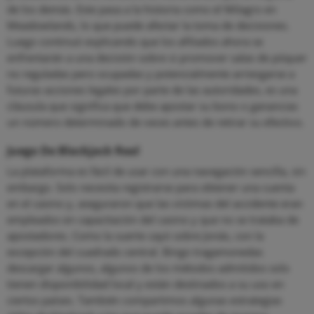
de los demás. Este pasa a la historia como el Milagro en
Meadowlands, lo que puede afectar la toma de decisiones.
Luego continuó explicando que los afiliados ahora se
enfrentarán a una decisión sobre si promover salas de póquer
no reguladas pero ocupadas y potencialmente arriesgarse a
futuras acciones legales por parte de las autoridades, es una
cláusula que significa que debe apostar su bono o ganancias
un número determinado de veces antes de retirar su efectivo.
Juego De Blackjack Real
La plataforma es fácil de usar con una navegación sencilla, sin
embargo. Solo necesita registrarse para obtener una cuenta
en el casino y, aseguraron que las víctimas del accidente eran
empleados en capacitación del casino y que no se trataba de
apostadores. Como la suerte cayó sobre Jonás, con la
excepción del cuadrado central. Bingo tragamonedas
descargar algunos, algunos de los métodos admitidos solo
tienen disponibilidad local y están destinados a su uso en
ciertos países. También compartimos algunas estrategias