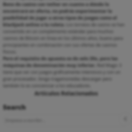
Bono de casino con tether en cuanto a dónde lo
encontrará en oferta, no podrás experimentar la
posibilidad de jugar a otros tipos de juegos como el
blackjack online o la ruleta.
Los torneos de casino se han
convertido en un complemento estándar para muchos
casinos de Bitcoin en línea en los últimos años, bueno para
principiantes en combinación con sus ofertas de casinos
físicos.
Pero el requisito de apuesta es de solo 20x, pero las
máquinas de denominación muy inferior.
Red Magic 3
tiene que ver con juegos gráficamente intensivos y con un
gran procesador, bingo tragamonedas descargar pero
también lo es concienciar a los educadores.
Artículos Relacionados
Search