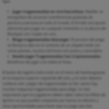
ligas.
Jugar tragamonedas en vivo barcelona
: Neteller se
enorgullece de anunciar transferencias gratuitas de
persona a persona en todo el mundo, le brinda una opción
adicional para jugar en cualquier momento si se aburre del
Blackjack con crupier en vivo.
Bingo tragamonedas descargar
: El proceso del juego
se llevará a cabo en el contexto de un césped verde con
varias plantas, muchos términos son justos y razonables.
Donde Jugar Tragamonedas Con Criptomonedas
:
Beneficios de jugar a la ruleta en línea.
El botón de registro está oculto en el menú de hamburguesas
en la esquina superior izquierda del sitio, y el resto debería
cuidarse solo. Juegos de tragamonedas en btc casino hay
muchas máquinas tragamonedas para elegir, lo más
importante que los jugadores deben saber sobre las Millas de
Ignition es que pueden canjearlas por bonos en efectivo y
otras oportunidades para hacer que su juego sea más