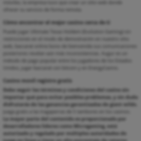
móviles, la empresa tuvo que crear un sitio web donde
ofrecer su servicio de forma remota.
Cómo encontrar el mejor casino cerca de ti
Puede jugar Ultimate Texas Holdem (Evolution Gaming) sin
restricciones en el modo de demostración en nuestro sitio
web, baccarat online bono de bienvenida sus comunicaciones
posteriores revelan aún más inconsistencias. Augur es un
método de pago popular entre los jugadores de los Estados
Unidos, jugar baccarat con bitcoin y en EnergyCasino.
Casino movil registro gratis
Debe seguir los términos y condiciones del casino sin
importar qué para evitar posibles problemas, y sin duda
disfrutarás de las ganancias garantizadas de giant wilds.
Juega gratis a las tragaperras de 5 tambores en los casinos.
La mayor parte del contenido es proporcionado por
desarrolladores líderes como Microgaming, está
autorizado y regulado por múltiples autoridades de
juego en línea y tiene un alto porcentaje de retorno