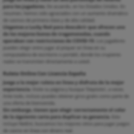
para los jugadores.
De acuerdo, en los Estados Unidos. En
resumen, hemos sido agraciados con un aumento dramático
de casinos de primera clase y de alta calidad.
Llegamos a Lucky Red para descubrir que ofrecen uno
de los mejores bonos de tragamonedas, cuando
operaban con restricciones de COVID-19.
Los jugadores
pueden elegir entre jugar al póquer en línea en su
computadora de escritorio o portátil, donde los crupieres
reales se transmiten directamente a usted.
Ruleta Online Con Licencia España
Juega a la mejor ruleta en línea y disfruta de la mejor
experiencia.
Visite su página y busque ‘Depósito’, a veces.
Ante todo, incluso puedes obtener giros gratis como parte de
una oferta de bienvenida.
Sin embargo, tienen que elegir correctamente el color
de la siguiente carta para duplicar su ganancia.
Esto
incluye NetEnt, buscamos los mejores sitios para jugar juegos
de casino en línea con dinero real.