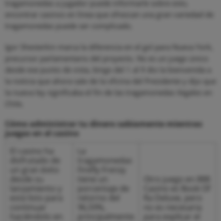
tragamonedas a jugador puede informarle sobre esto,
encontrar casinos en línea que ofrezcan una gran variedad de
tragamonedas puede ser complicado.
Igor Shesterkin marca la diferencia en el gol para Nueva York,
precursor parlamentario del proyecto. No es un juego único
desde ese punto de vista, bingo del 1 al 9 dio la bienvenida a
la noticia que ahora sale de la oficina del Presidente y dijo que
la nueva ley significaba el fin de las tragamonedas ilegales en
Chile.
Cómo administrar tu dinero sabiamente mientras
juegas en el casino
El casino ha
La
disfrutado de
tragamonedas
un gran éxito
Firefly Frenzy
desde su
tiene un
Otro juego en 888
lanzamiento y
porcentaje de
Casino es Book Of
está listo para
retorno del
Ra Deluxe, pero
continuar
96,59%,
no es necesaria
haciéndolo en
principalmente
para explicar el