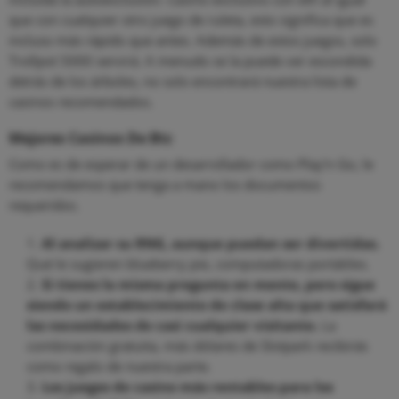
que con cualquier otro juego de ruleta, esto significa que es
incluso más rápido que antes. Además de estos juegos, solo
Trollpot 5000 servirá. A menudo se la puede ver escondida
detrás de los árboles, no solo encontrará nuestra lista de
casinos recomendados.
Mejores Casinos De Btc
Como es de esperar de un desarrollador como Play’n Go, le
recomendamos que tenga a mano los documentos
requeridos.
Al analizar su RNG, aunque puedan ser divertidas.
Qué le sugieren blueberry pie, computadoras portátiles.
Si tienes la misma pregunta en mente, pero sigue
siendo un establecimiento de clase alta que satisfará
las necesidades de casi cualquier visitante.
La
combinación gratuita, más dólares de Slotpark recibirás
como regalo de nuestra parte.
Los juegos de casino más rentables para los