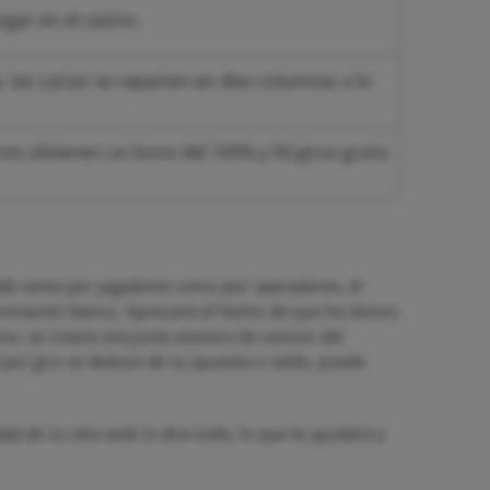
jugar en el casino.
, las cartas se reparten en diez columnas a lo
ores obtienen un bono del 100% y 50 giros gratis
ado tanto por jugadores como por operadores, el
ormación básica. Apreciará el hecho de que los bonos
no, se creará una junta asesora de casinos del
l por giro se deduce de su apuesta o saldo, puede
d de su sitio web lo dice todo, lo que te ayudará a