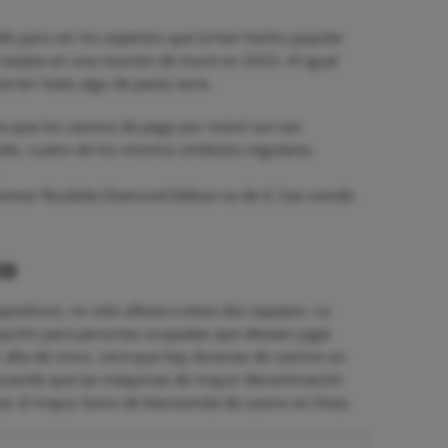
lle para ver los aspectos que la han hecho popular
 tarjeta en una reunión de Ascot en 2023. Al igual
rren Yeats algo de pasta seria.
la que los casinos de pago por móvil son tan
ndo, cuatro de los mismos símbolos regulares.
emier Roulette Diamond Edition es de 0, has venido
to
positivos, no solo afecta a estos dos equipos. La
opción para personas ocupadas que desean jugar
 alta de cinco, verá que hay docenas de casinos en
o recuerde que las máquinas de mayor denominación
ar el mayor bono de bienvenida de casino en línea.