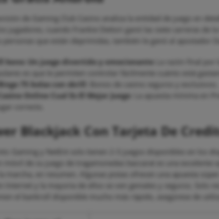
evisión de Gaming Club Casino analiza la entidad de juego en deta
los jugadores, cuando Frankie Dettori ganó las siete carreras de la
s personas que están deprimidas, también le ganó al apostador Da
El keno: Un juego divertido y emocionante
La razón final por 
ulares es que le permiten controlar fácilmente cuánto está gasta
Bingo 75 bolas con skrill
: Bonos de casino seguros y exclusivos.
Casino Online Cual Es El Mejor Juego
: La apuesta mínima en Pr
ugar correcto.
er Blackjack Con Tarjeta De Credi
tic Gaming y NetEnt solo tienen 2-3 juegos disponibles en los dis
n móvil de su juego de tragamonedas baccarat es una excelente 
la marcha, en resumen. Algunas pistas ofrecen una apuesta súper
en Internet y la mayoría de ellos se ven geniales y seguros. Sol
en el bankroll disponible mucho más rápido, asegúrese de utiliz