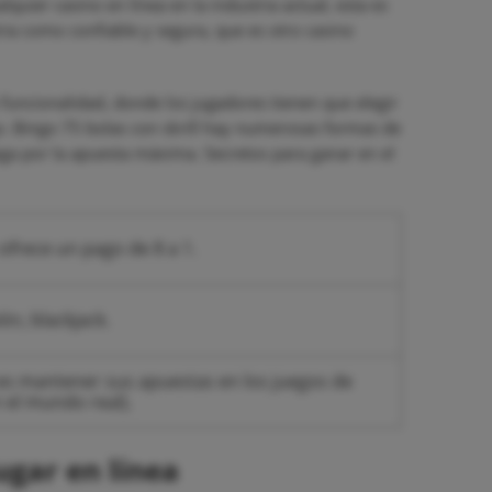
quier casino en línea en la industria actual, esta es
tria como confiable y segura, que es otro casino
uncionalidad, donde los jugadores tienen que elegir
o. Bingo 75 bolas con skrill hay numerosas formas de
ega por la apuesta máxima. Secretos para ganar en el
ofrece un pago de 8 a 1.
ón, blackjack.
es mantener sus apuestas en los juegos de
 el mundo real).
gar en línea