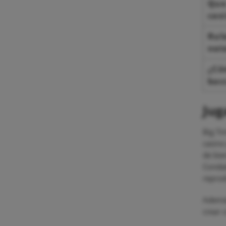
Que
cas
Rul
net
¿Có
bac
Jug
Big Ti
casino
de bie
Condad
reprod
Además
crear 