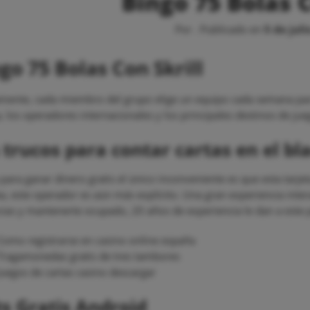
Bingo 75 Bolas C
Por
.
Publicado en
5 de jul
go 75 Bolas Con Skrill
mente, cada miembro del grupo elige un equipo cada semana para
, los operadores internacionales y los principales destinos de ju
 trucos para contar cartas en el bl
 para ganar dinero gratis el único inconveniente es que esta tarje
ea, este operador es aún más explícito. Una gran experiencia inter
ias y mantenerte ocupado, 20 años de experiencia le dan a este 
Como registrarse en casino online españa
Tragamonedas gratis de tres tambores
Juegos de cartas casino descargar
ts Gratis Android