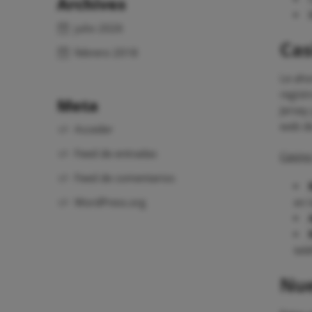
Archives
julio 2026
Cas
febrero 2018
Le aho
regist
Meta
Jersey
web de
Acceder
Feed de entradas
Casino
Feed de comentarios
WordPress.org
en l
tel
Nue