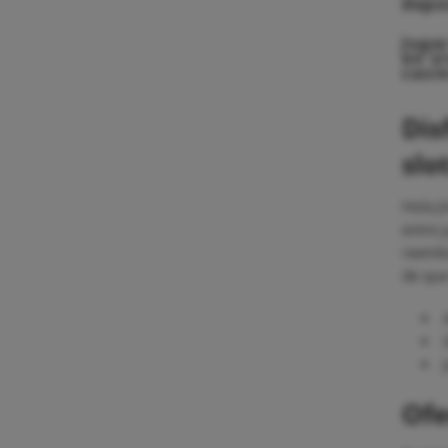
depo
Juga
en v
casi
Dis
slo
Hola J
entre 
reembo
de que
Ofe