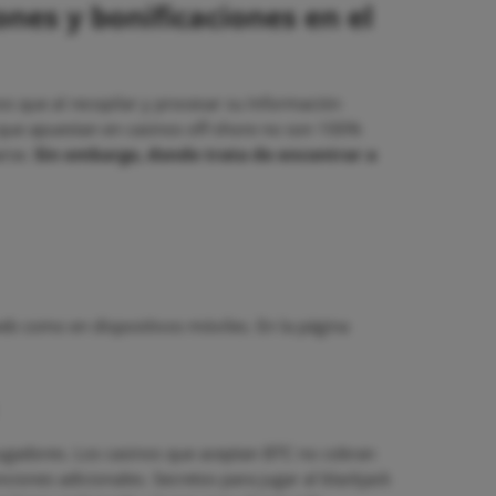
nes y bonificaciones en el
s que al recopilar y procesar su Información
s que apuestan en casinos off-shore no son 100%
arse.
Sin embargo, donde trata de encontrar a
web como en dispositivos móviles. En la página
jugadores. Los casinos que aceptan BTC no cobran
ciones adicionales. Secretos para jugar al blackjack