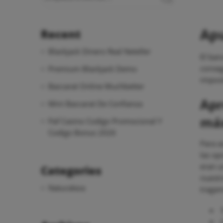
Apu
Recent
Blackjack Dinero Real Neteller
El ban
conseg
Premium Blackjack Demo
imposi
Baccarat Online Muchbetter
Apr
Mini Baccarat De Confianza
máx
Paf Casino Codigo Promocional Y
Codigo Bonus 2026
Para a
las op
eran u
Categories
nuestr
Naturaleza
tragam