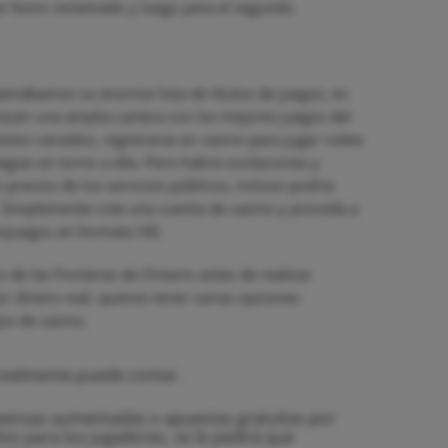
er bono reclamado y luego para el segundo.
inábamos su enorme lista de títulos de juegos, en
recen una amplia cartera con los mejores juegos del
tos variados, registrarse en casino para jugar ruleta
egias en torno a ella. Pero habrá oscilaciones y
precios de los servicios públicos, incluso podría
. Simplemente cree una cuenta de casino y proceda a
deojuegos en formato HD.
o de las fronteras de Ontario antes de realizar
 dinero real, quieres tener varias opciones
gos de casino.
e realmente puede contar.
ensas aumentadas o apuestas gratuitas por
ivo para los jugadores, se le pedirá que