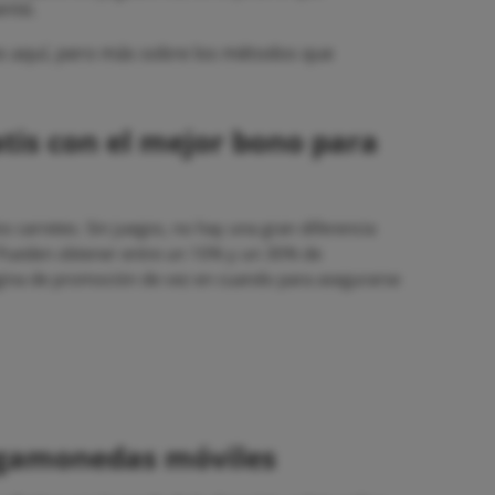
ente.
vo aquí, pero más sobre los métodos que
tis con el mejor bono para
 carretes. Sin juegos, no hay una gran diferencia
. Pueden obtener entre un 10% y un 30% de
ágina de promoción de vez en cuando para asegurarse
agamonedas móviles