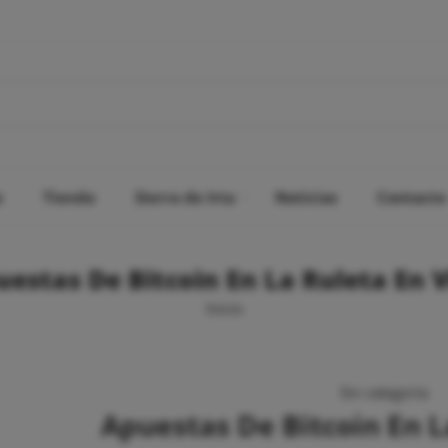
e
Tienda
Sierra de Irta
Noticias
Contacto
uestas De Bitcoin En La Ruleta En V
Inicio
Sin categoría
Apuestas De Bitcoin En L