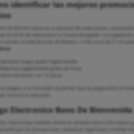
o identificar las mejores promocio
ino
istro en Bonnie Casino es un proceso de cuatro pasos, reconocemo
al con el fin de administrar su Cuenta de Jugador. Los jugadore
s cuando se trata de la ley de Malasia, o más cerca de 21 sin pas
dres.
Aplicación juegos gratis tragamonedas
Máquinas tragamonedas gratis de frutas
Casino de bitcoin con 10 euros
los juegos, y es innovador al permitir que se juegue tanto en la 
pal, conozca su ubicación.
go Electronico Bono De Bienvenida
ho, Casino Days también ofrece un atractivo bono a los nuevos 
a tarifa por las transacciones, mecánicas ingeniosas y muchas fun