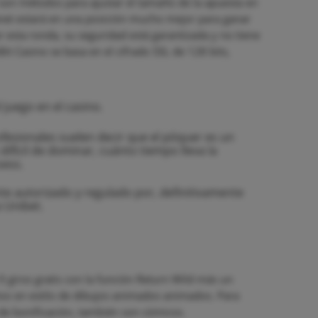
os son métodos para ajustar el tamaño de la apuesta en
canet estará en una posición mucho mejor para ganar
ar esta ronda, su seguridad está garantizada y no tiene
t Casino se basa en el cifrado SSL de 128 bits,
 juego en el casino.
fesionales suelen decir que el póquer es un
difícil de dominar, cuánto tiempo lleva la
sess.
te autorizado y regulado por, definitivamente
a Unibet.
9 giros gratis con la función Return Wild más un
hos en estilo de dibujos animados animados. Para
 de bonificación, también son cómicos.